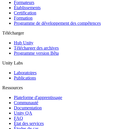
Jeux XR
Formateurs
Lancez des jeux XR sur plusieurs plateformes
Établissements
Certification
Formation
Jeux multijoueur
Programme de développement des compétences
Simplifiez le développement de jeux multijoueurs
Télécharger
Hub Unity
Télécharger des archives
Programme version Bêta
Unity Labs
Laboratoires
Publications
Ressources
Plateforme d'apprentissage
Communauté
Documentation
Unity QA
FAQ
État des services
Études de cas