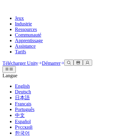
Jeux
Industrie
Ressources
Communauté
Apprentissage
Assistance
Tarifs
Développer
Cas d’utilisation
Bibliothèque technique
Centre communautaire
Pour tous les niveaux
Options d'assistance
Télécharger Unity
Démarrer
Moteur Unity
Collaboration 3D
Documentation
Discussions
Unity Learn
Obtenir de l'aide
Langue
Créez des jeux 2D et 3D pour n'importe quelle plateforme
Construisez et révisez des projets 3D en temps réel
Maîtrisez les compétences Unity gratuitement
Vous aider à réussir avec Unity
Manuels d'utilisation officiels et références API
Discuter, résoudre des problèmes et se connecter
English
Collaboration
Formation immersive
Formation professionnelle
Plans de succès
Deutsch
Outils de développement
Événements
Collaborez et itérez rapidement avec votre équipe
Entraînez-vous dans des environnements immersifs
Améliorez votre équipe avec des formateurs Unity
Atteignez vos objectifs plus rapidement avec un support expert
日本語
Versions de publication et suivi des problèmes
Événements mondiaux et locaux
Télécharger Unity
Vous découvrez Unity ?
Français
Histoires de la communauté
Expériences client
FAQ
Português
Feuille de route
Offres et tarifs
Créez des expériences interactives 3D
Démarrer
Réponses aux questions courantes
中文
Examiner les fonctionnalités à venir
Made with Unity
Déployez
Secteurs
Démarrez votre apprentissage
Español
Mise en avant des créateurs Unity
Русский
Contactez-nous.
Glossaire
한국어
Multiplateforme
Fabrication
Parcours essentiels Unity
Connectez-vous avec notre équipe
Bibliothèque de termes techniques
Diffusions en direct