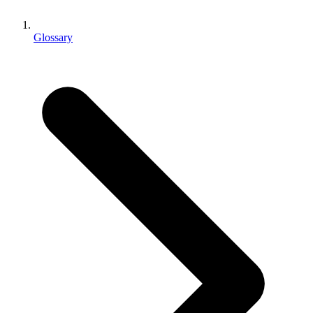
Jeux XR
Lancez des jeux XR sur plusieurs plateformes
Glossary
Jeux multijoueur
Simplifiez le développement de jeux multijoueurs