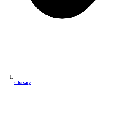
Glossary