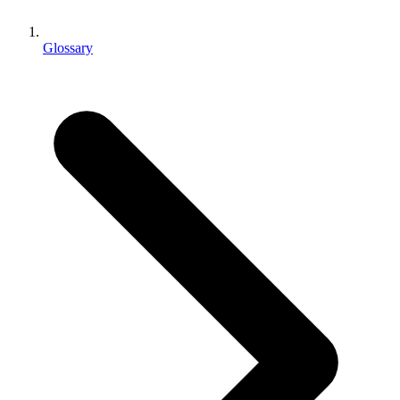
Jeux XR
Lancez des jeux XR sur plusieurs plateformes
Glossary
Jeux multijoueur
Simplifiez le développement de jeux multijoueurs