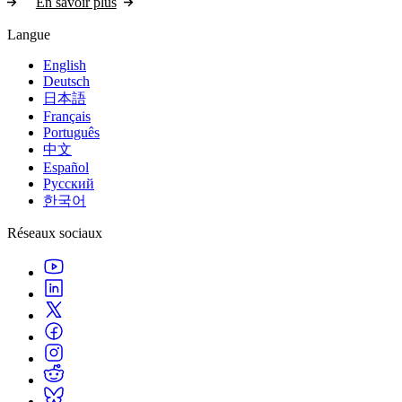
En savoir plus
Langue
English
Deutsch
日本語
Français
Português
中文
Español
Русский
한국어
Réseaux sociaux