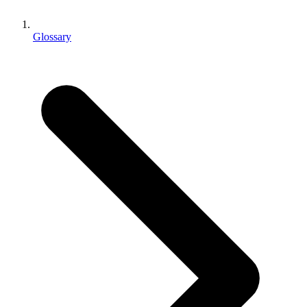
Jeux XR
Lancez des jeux XR sur plusieurs plateformes
Glossary
Jeux multijoueur
Simplifiez le développement de jeux multijoueurs