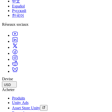
中文
Español
Русский
한국어
Réseaux sociaux
Devise
USD
Acheter
Produits
Unity Ads
Asset Store Unity