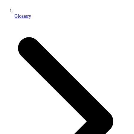
Jeux XR
Lancez des jeux XR sur plusieurs plateformes
Glossary
Jeux multijoueur
Simplifiez le développement de jeux multijoueurs