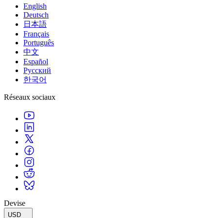
English
Deutsch
日本語
Français
Português
中文
Español
Русский
한국어
Réseaux sociaux
Devise
USD