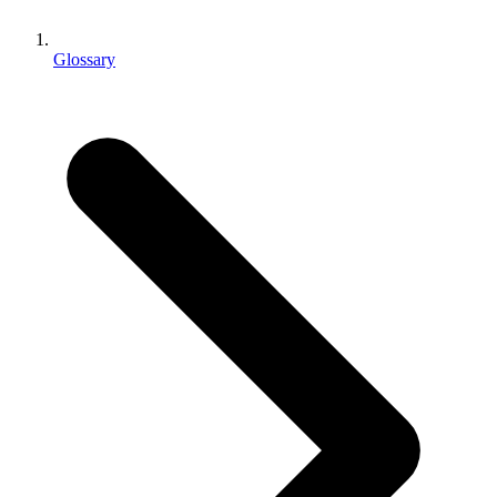
Jeux XR
Lancez des jeux XR sur plusieurs plateformes
Glossary
Jeux multijoueur
Simplifiez le développement de jeux multijoueurs