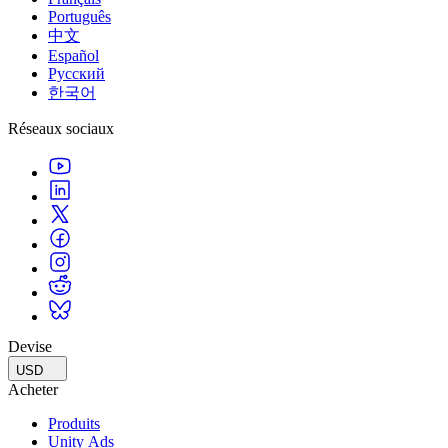
Português
中文
Español
Русский
한국어
Réseaux sociaux
Devise
USD
Acheter
Produits
Unity Ads