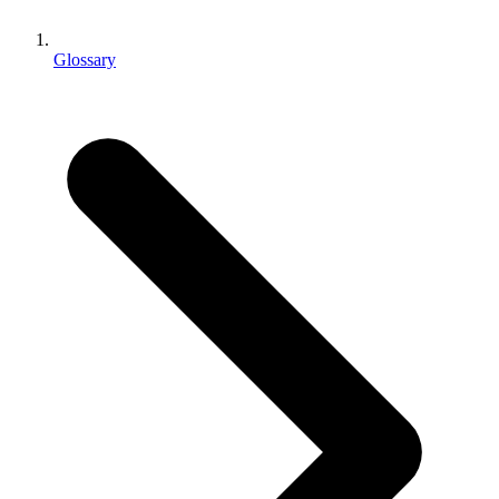
Jeux XR
Lancez des jeux XR sur plusieurs plateformes
Glossary
Jeux multijoueur
Simplifiez le développement de jeux multijoueurs