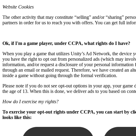
Jeux XR
Website Cookies
Lancez des jeux XR sur plusieurs plateformes
The other activity that may constitute “selling” and/or “sharing” per
Jeux multijoueur
partners in order for us to reach you with offers. You can get full in
Simplifiez le développement de jeux multijoueurs
Ok, if I'm a game player, under CCPA, what rights do I have?
When you play a game that utilizes Unity’s Ad Network, the device you
you have the right to opt out from personalized ads (which may involv
information, and/or request a disclosure of your personal information 
through an email or mailed request. Therefore, we have created an alt
inside a game without going through the formal verification.
Please note if you do not see opt-out options in your app, your game de
the age of 13. When this is done, we deliver ads to you based on cont
How do I exercise my rights?
To exercise your opt-out rights under CCPA, you can start by clic
looks like this: