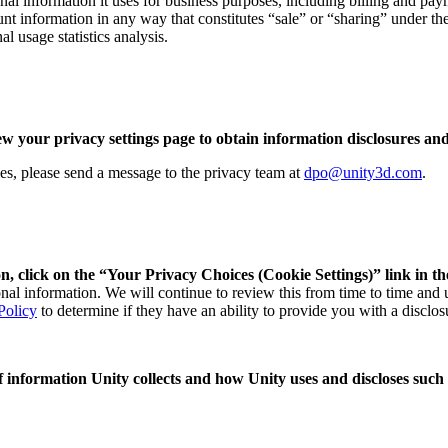
nal information it uses for business purposes, including billing and paym
unt information in any way that constitutes “sale” or “sharing” under t
l usage statistics analysis.
ew your privacy settings page to obtain information disclosures and
ries, please send a message to the privacy team at
dpo@unity3d.com
.
n, click on the “Your Privacy Choices (Cookie Settings)” link in th
sonal information. We will continue to review this from time to time and
Policy
to determine if they have an ability to provide you with a disclos
 of information Unity collects and how Unity uses and discloses such