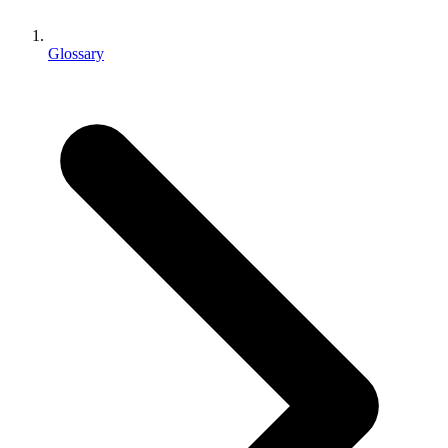
Jeux XR
Lancez des jeux XR sur plusieurs plateformes
Glossary
Jeux multijoueur
Simplifiez le développement de jeux multijoueurs