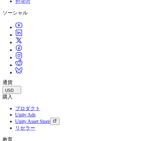
한국어
私たちのチームに連絡する
用語集
Unityエッセンシャルパスウェイ
マルチプラットフォーム
製造業
ライブストリーム
ソーシャル
技術用語のライブラリ
Unity は初めてですか？旅を始めましょう
Unity がサポートする 25 以上のプラットフォームを見る
運用の卓越性を達成する
開発者、クリエイター、インサイダーに参加する
インサイト
ハウツーガイド
LiveOps
小売
Unity Awards
ケーススタディ
ローンチ後のインサイトとライブゲームオペレーション
実用的なヒントとベストプラクティス
店内体験をオンライン体験に変換する
世界中のUnityクリエイターを祝う
実際の成功事例
成長
教育
自動車
ベストプラクティスガイド
詳しく見る
学生向け
イノベーションと車内体験を促進する
専門家のヒントとコツ
発見され、モバイルユーザーを獲得する
キャリアをスタートさせる
すべての業界を見る
デモ
アプリ内課金
教育者向け
デモ、サンプル、ビルディングブロック
通貨
ストアとD2C全体でIAPを管理
教育を大幅に強化
すべてのリソース
USD
新機能
収益化
教育機関向けライセンス
購入
プレイヤーを適切なゲームに接続する
Unityの力をあなたの機関に持ち込む
プロダクト
ブログ
Unity で宣伝
Unity で収益化
Unity Ads
更新情報、情報、技術的ヒント
活用事例
認定教材
Unity Asset Store
Unityのマスタリーを証明する
リセラー
お知らせ
モバイルゲーム
ニュース、ストーリー、プレスセンター
Unity でモバイル向けヒット作を制作して成長させる
教育