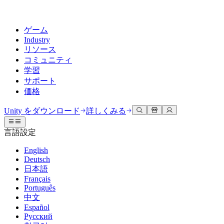
ゲーム
Industry
リソース
コミュニティ
学習
サポート
価格
開発
活用事例
技術ライブラリ
コミュニティハブ
すべてのレベルに対応
サポートオプション
Unity をダウンロード
詳しくみる
Unity Learn
Unityエンジン
3Dコラボレーション
ドキュメント
ディスカッション
ヘルプを得る
言語設定
無料でUnityスキルをマスターする
任意のプラットフォーム向けに2Dおよび3Dゲームを構築
リアルタイムで3Dプロジェクトを構築およびレビューする
Unityで成功するためのサポート
公式ユーザーマニュアルとAPIリファレンス
議論、問題解決、つながる
English
プロフェッショナルトレーニング
Deutsch
Success Plan
共同作業
没入型トレーニング
開発者ツール
イベント
日本語
Unityトレーナーでチームをレベルアップ
専門的なサポートで目標を早く達成する
チームでの共同作業と迅速なイテレーション
没入型環境でのトレーニング
リリースバージョンと問題追跡
グローバルおよびローカルイベント
Français
Unity初心者向け
Unity をダウンロード
Português
コミュニティストーリー
FAQ
顧客体験
中文
よくある質問への回答
ロードマップ
スタートガイド
プランと価格
インタラクティブな3D体験を作成する
Español
Made with Unity
今後の機能をレビューする
学習を開始しましょう
デプロイ
業界
Русский
Unityクリエイターの紹介
お問い合わせ