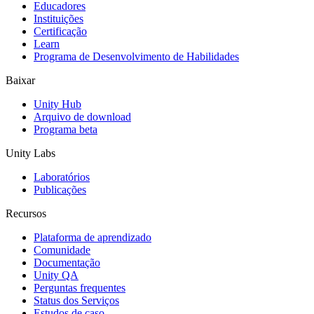
Educadores
Jogos XR
Instituições
Lance jogos XR em várias plataformas
Certificação
Learn
Programa de Desenvolvimento de Habilidades
Jogos com multijogador
Simplifique o desenvolvimento de jogos multiplayer
Baixar
Unity Hub
Arquivo de download
Programa beta
Unity Labs
Laboratórios
Publicações
Recursos
Plataforma de aprendizado
Comunidade
Documentação
Unity QA
Perguntas frequentes
Status dos Serviços
Estudos de caso