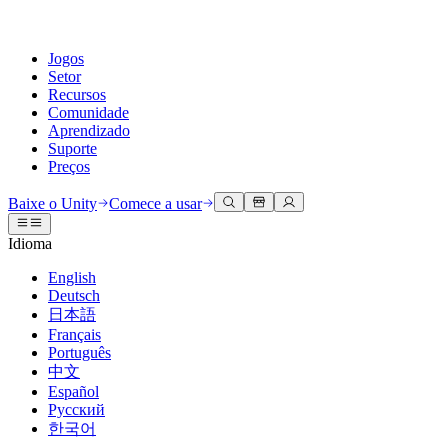
Jogos
Setor
Recursos
Comunidade
Aprendizado
Suporte
Preços
Desenvolva
Casos de uso
Biblioteca técnica
Central da Comunidade
Para todos os níveis
Opções de suporte
Baixe o Unity
Comece a usar
Engine do Unity
Colaboração 3D
Documentação
Discussões
Unity Learn
Obter ajuda
Idioma
Crie jogos 2D e 3D para qualquer plataforma
Construa e revise projetos 3D em tempo real
Domine habilidades do Unity gratuitamente
Ajudando você a ter sucesso com Unity
Manuais do usuário oficiais e referências de API
Discutir, resolver problemas e conectar
English
Colaboração
Treinamento imersivo
Treinamento profissional
Planos de sucesso
Deutsch
Ferramentas de desenvolvedor
Eventos
Colabore e itere rapidamente com sua equipe
Treine em ambientes imersivos
Aprimore sua equipe com treinadores do Unity
Alcance seus objetivos mais rápido com suporte especializado
日本語
Versões de lançamento e rastreador de problemas
Eventos globais e locais
Baixe o Unity
É iniciante no Unity?
Français
Histórias da comunidade
Experiências do cliente
Perguntas frequentes
Português
Roteiro
Planos e preços
Crie experiências interativas em 3D
Conceitos básicos
Respostas para perguntas comuns
中文
Revisar recursos futuros
Made with Unity
Implante
Setores
Inicie seu aprendizado
Español
Mostrando criadores do Unity
Русский
Entre em contato conosco
Glossário
한국어
Multiplataforma
Manufatura
Caminhos Essenciais do Unity
Conecte-se com nossa equipe
Biblioteca de termos técnicos
Transmissões ao vivo