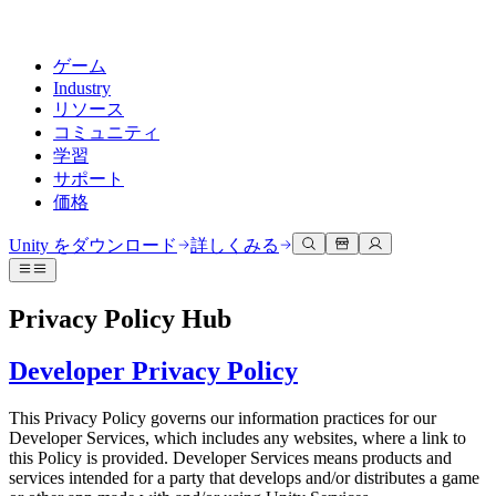
ゲーム
Industry
リソース
コミュニティ
学習
サポート
価格
開発
活用事例
技術ライブラリ
コミュニティハブ
すべてのレベルに対応
サポートオプション
Unity をダウンロード
詳しくみる
Unity Learn
Unityエンジン
3Dコラボレーション
ドキュメント
ディスカッション
ヘルプを得る
無料でUnityスキルをマスターする
任意のプラットフォーム向けに2Dおよび3Dゲームを構築
リアルタイムで3Dプロジェクトを構築およびレビューする
Unityで成功するためのサポート
Privacy Policy Hub
公式ユーザーマニュアルとAPIリファレンス
議論、問題解決、つながる
プロフェッショナルトレーニング
Success Plan
共同作業
没入型トレーニング
Developer Privacy Policy
開発者ツール
イベント
Unityトレーナーでチームをレベルアップ
専門的なサポートで目標を早く達成する
チームでの共同作業と迅速なイテレーション
没入型環境でのトレーニング
リリースバージョンと問題追跡
グローバルおよびローカルイベント
Unity初心者向け
Unity をダウンロード
This Privacy Policy governs our information practices for our
コミュニティストーリー
FAQ
顧客体験
Developer Services, which includes any websites, where a link to
よくある質問への回答
ロードマップ
スタートガイド
プランと価格
インタラクティブな3D体験を作成する
this Policy is provided. Developer Services means products and
Made with Unity
今後の機能をレビューする
学習を開始しましょう
デプロイ
業界
services intended for a party that develops and/or distributes a game
Unityクリエイターの紹介
お問い合わせ