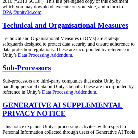
2010 (“2010 SCCs”). This is a pre-signed copy of this document
which you may download, execute on your side, and return to
DPA@unity3d.com
.
Technical and Organisational Measures
Technical and Organisational Measures (TOMs) are strategic
safeguards designed to protect data security and ensure adherence to
data protection regulations. These are incorporated by reference in
Unity’s
Data Processing Addendum
.
Sub-Processors
Sub-processors are third-party companies that assist Unity by
handling personal data on Unity's behalf. These are incorporated by
reference in Unity’s
Data Processing Addendum
.
GENERATIVE AI SUPPLEMENTAL
PRIVACY NOTICE
This notice explains Unity's processing activities with respect to
Personal Information collected through users of Generative AI Tools