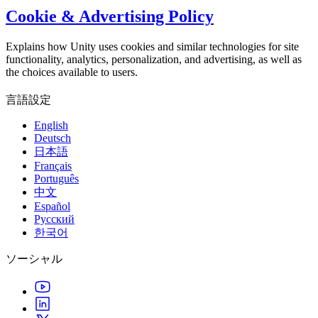
Cookie & Advertising Policy
Explains how Unity uses cookies and similar technologies for site
functionality, analytics, personalization, and advertising, as well as
the choices available to users.
言語設定
English
Deutsch
日本語
Français
Português
中文
Español
Русский
한국어
ソーシャル