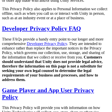
or other app made with and/or using Unity Services.
私たちのチームに連絡する
用語集
Unityエッセンシャルパスウェイ
マルチプラットフォーム
製造業
This Privacy Policy also applies to Personal Information we collect
ライブストリーム
技術用語のライブラリ
Unity は初めてですか？旅を始めましょう
Unity がサポートする 25 以上のプラットフォームを見る
運用の卓越性を達成する
offline, such as when you call us or interact with Unity in person,
開発者、クリエイター、インサイダーに参加する
インサイト
such as at an industry event or at a place of business.
ハウツーガイド
LiveOps
小売
Unity Awards
ケーススタディ
Developer Privacy Policy FAQ
ローンチ後のインサイトとライブゲームオペレーション
実用的なヒントとベストプラクティス
店内体験をオンライン体験に変換する
世界中のUnityクリエイターを祝う
実際の成功事例
成長
教育
These FAQs provide a handy entry point to our longer and more
自動車
ベストプラクティスガイド
comprehensive
Developer Privacy Policy
. They are intended to
詳しく見る
学生向け
イノベーションと車内体験を促進する
enhance rather than replace the important notices in the Privacy
専門家のヒントとコツ
発見され、モバイルユーザーを獲得する
キャリアをスタートさせる
すべての業界を見る
Policy, which governs our collection, use, storage, and sharing of
the information that we collect or receive from you.
Customers
デモ
アプリ内課金
教育者向け
should understand that Unity does not provide legal advice,
デモ、サンプル、ビルディングブロック
ストアとD2C全体でIAPを管理
教育を大幅に強化
therefore the information on this page is not a substitute for
すべてのリソース
seeking your own legal counsel to determine the legal
requirements of your business and processes, and how to
新機能
収益化
教育機関向けライセンス
address them.
プレイヤーを適切なゲームに接続する
Unityの力をあなたの機関に持ち込む
ブログ
Unity で宣伝
Unity で収益化
Game Player and App User Privacy
更新情報、情報、技術的ヒント
活用事例
認定教材
Policy
Unityのマスタリーを証明する
お知らせ
モバイルゲーム
This Privacy Policy will provide you with information on how
ニュース、ストーリー、プレスセンター
Unity でモバイル向けヒット作を制作して成長させる