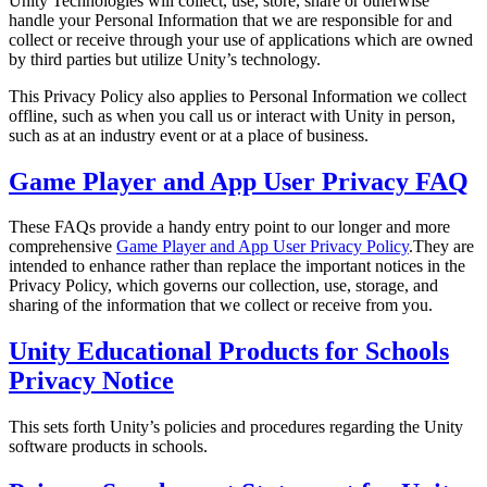
Unity Technologies will collect, use, store, share or otherwise
handle your Personal Information that we are responsible for and
インディーゲーム
collect or receive through your use of applications which are owned
by third parties but utilize Unity’s technology.
少人数のチームで大規模なゲームを開発する
This Privacy Policy also applies to Personal Information we collect
XR ゲーム
offline, such as when you call us or interact with Unity in person,
XR ゲームを複数プラットフォーム向けにローンチする
such as at an industry event or at a place of business.
Game Player and App User Privacy FAQ
マルチプレイヤーゲーム
マルチプレイヤーゲーム制作を簡素化
These FAQs provide a handy entry point to our longer and more
comprehensive
Game Player and App User Privacy Policy
.They are
intended to enhance rather than replace the important notices in the
Privacy Policy, which governs our collection, use, storage, and
sharing of the information that we collect or receive from you.
Unity Educational Products for Schools
Privacy Notice
This sets forth Unity’s policies and procedures regarding the Unity
software products in schools.