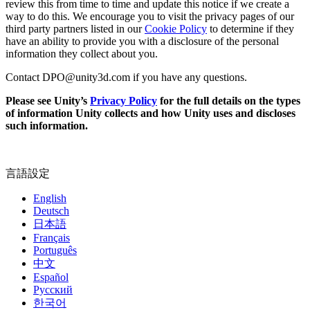
review this from time to time and update this notice if we create a
way to do this. We encourage you to visit the privacy pages of our
third party partners listed in our
Cookie Policy
to determine if they
have an ability to provide you with a disclosure of the personal
information they collect about you.
Contact DPO@unity3d.com if you have any questions.
Please see Unity’s
Privacy Policy
for the full details on the types
of information Unity collects and how Unity uses and discloses
such information.
言語設定
English
Deutsch
日本語
Français
Português
中文
Español
Русский
한국어