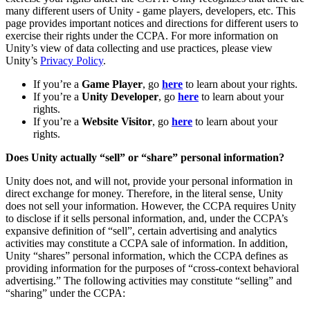
many different users of Unity - game players, developers, etc. This
私たちのチームに連絡する
用語集
Unityエッセンシャルパスウェイ
マルチプラットフォーム
製造業
page provides important notices and directions for different users to
ライブストリーム
技術用語のライブラリ
Unity は初めてですか？旅を始めましょう
Unity がサポートする 25 以上のプラットフォームを見る
運用の卓越性を達成する
exercise their rights under the CCPA. For more information on
開発者、クリエイター、インサイダーに参加する
インサイト
Unity’s view of data collecting and use practices, please view
Unity’s
Privacy Policy
.
ハウツーガイド
LiveOps
小売
Unity Awards
ケーススタディ
ローンチ後のインサイトとライブゲームオペレーション
実用的なヒントとベストプラクティス
店内体験をオンライン体験に変換する
If you’re a
Game Player
, go
here
to learn about your rights.
世界中のUnityクリエイターを祝う
実際の成功事例
成長
教育
If you’re a
Unity Developer
, go
here
to learn about your
自動車
rights.
ベストプラクティスガイド
詳しく見る
学生向け
If you’re a
Website Visitor
, go
here
to learn about your
イノベーションと車内体験を促進する
rights.
専門家のヒントとコツ
発見され、モバイルユーザーを獲得する
キャリアをスタートさせる
すべての業界を見る
Does Unity actually “sell” or “share” personal information?
デモ
アプリ内課金
教育者向け
デモ、サンプル、ビルディングブロック
Unity does not, and will not, provide your personal information in
ストアとD2C全体でIAPを管理
教育を大幅に強化
direct exchange for money. Therefore, in the literal sense, Unity
すべてのリソース
does not sell your information. However, the CCPA requires Unity
新機能
収益化
教育機関向けライセンス
to disclose if it sells personal information, and, under the CCPA’s
プレイヤーを適切なゲームに接続する
Unityの力をあなたの機関に持ち込む
expansive definition of “sell”, certain advertising and analytics
ブログ
Unity で宣伝
Unity で収益化
activities may constitute a CCPA sale of information. In addition,
更新情報、情報、技術的ヒント
Unity “shares” personal information, which the CCPA defines as
活用事例
認定教材
providing information for the purposes of “cross-context behavioral
Unityのマスタリーを証明する
advertising.” The following activities may constitute “selling” and
お知らせ
モバイルゲーム
“sharing” under the CCPA:
ニュース、ストーリー、プレスセンター
Unity でモバイル向けヒット作を制作して成長させる