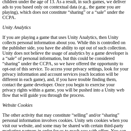
children under the age of 13. As a result, in such games, we deliver
ads to you based only on contextual data (e.g., the game you are
playing), which does not constitute “sharing” or a “sale” under the
CCPA.
Unity Analytics
If you are playing a game that uses Unity Analytics, then Unity
collects personal information about you. While this is controlled on
the publisher side, you have the ability to opt out of such collection.
Unity does not believe the usage of analytics by a game developer is
a “sale” of personal information, but this could be considered
“sharing” under the CCPA, so we have offered the opportunity to
opt-out of this service. To access your privacy settings, look for your
privacy information and account services (each location will be
different in each game), and, if you have trouble finding them,
contact the game developer. Once you begin to exercise your
privacy rights within a game, you will be pushed into a Unity web
flow that will guide you through the process.
Website Cookies
The other activity that may constitute “selling” and/or “sharing”
personal information involves cookies. Unity sets cookies when you
visit our website, and some may be shared with certain third-party
marketing partners in order for us to reach you with offers. You can