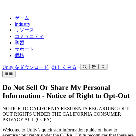
ゲーム
Industry
リソース
コミュニティ
学習
サポート
価格
開発
活用事例
技術ライブラリ
コミュニティハブ
すべてのレベルに対応
サポートオプション
Unity をダウンロード
詳しくみる
Unity Learn
Unityエンジン
3Dコラボレーション
ドキュメント
ディスカッション
ヘルプを得る
無料でUnityスキルをマスターする
任意のプラットフォーム向けに2Dおよび3Dゲームを構築
リアルタイムで3Dプロジェクトを構築およびレビューする
Unityで成功するためのサポート
Do Not Sell Or Share My Personal
公式ユーザーマニュアルとAPIリファレンス
議論、問題解決、つながる
Information - Notice of Right to Opt-Out
プロフェッショナルトレーニング
Success Plan
共同作業
没入型トレーニング
開発者ツール
イベント
Unityトレーナーでチームをレベルアップ
専門的なサポートで目標を早く達成する
チームでの共同作業と迅速なイテレーション
没入型環境でのトレーニング
リリースバージョンと問題追跡
グローバルおよびローカルイベント
NOTICE TO CALIFORNIA RESIDENTS REGARDING OPT-
Unity初心者向け
Unity をダウンロード
OUT RIGHTS UNDER THE CALIFORNIA CONSUMER
コミュニティストーリー
FAQ
顧客体験
PRIVACY ACT (CCPA)
よくある質問への回答
ロードマップ
スタートガイド
プランと価格
インタラクティブな3D体験を作成する
Made with Unity
今後の機能をレビューする
学習を開始しましょう
Welcome to Unity’s quick start information guide on how to
デプロイ
業界
Unityクリエイターの紹介
exercise your rights under the CCPA. Unity recognizes that there are
お問い合わせ