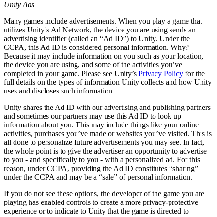
Unity Ads
インディーゲーム
Many games include advertisements. When you play a game that
少人数のチームで大規模なゲームを開発する
utilizes Unity’s Ad Network, the device you are using sends an
advertising identifier (called an “Ad ID”) to Unity. Under the
CCPA, this Ad ID is considered personal information. Why?
XR ゲーム
Because it may include information on you such as your location,
XR ゲームを複数プラットフォーム向けにローンチする
the device you are using, and some of the activities you’ve
completed in your game. Please see Unity’s
Privacy Policy
for the
マルチプレイヤーゲーム
full details on the types of information Unity collects and how Unity
マルチプレイヤーゲーム制作を簡素化
uses and discloses such information.
Unity shares the Ad ID with our advertising and publishing partners
and sometimes our partners may use this Ad ID to look up
information about you. This may include things like your online
activities, purchases you’ve made or websites you’ve visited. This is
all done to personalize future advertisements you may see. In fact,
the whole point is to give the advertiser an opportunity to advertise
to you - and specifically to you - with a personalized ad. For this
reason, under CCPA, providing the Ad ID constitutes “sharing”
under the CCPA and may be a “sale” of personal information.
If you do not see these options, the developer of the game you are
playing has enabled controls to create a more privacy-protective
experience or to indicate to Unity that the game is directed to