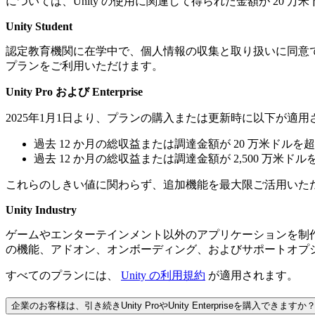
については、Unity の使用に関連して得られた金額が 20 万米ドル
Unity Student
認定教育機関に在学中で、個人情報の収集と取り扱いに同意できる法定
カスタム価格
プランをご利用いただけます。
Unity Pro および Enterprise
2025年1月1日より、プランの購入または更新時に以下が適用
過去 12 か月の総収益または調達金額が 20 万米ドル
カスタム価格
過去 12 か月の総収益または調達金額が 2,500 万米ドルを超
これらのしきい値に関わらず、追加機能を最大限ご活用いただくために、U
Unity Industry
作成
ゲームやエンターテインメント以外のアプリケーションを制作し、総収益ま
の機能、アドオン、オンボーディング、およびサポートオプ
Unityエンジン
すべてのプランには、
Unity の利用規約
が適用されます。
企業のお客様は、引き続きUnity ProやUnity Enterpriseを購入できますか