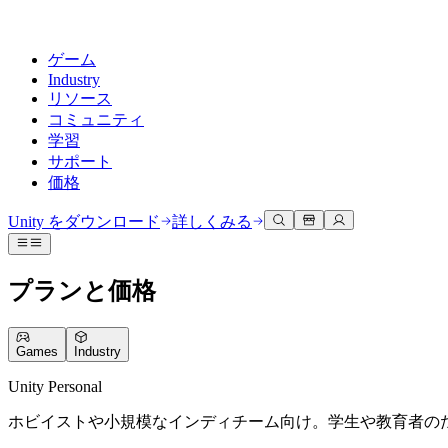
ゲーム
Industry
リソース
コミュニティ
学習
サポート
価格
開発
活用事例
技術ライブラリ
コミュニティハブ
すべてのレベルに対応
サポートオプション
Unity をダウンロード
詳しくみる
Unity Learn
Unityエンジン
3Dコラボレーション
ドキュメント
ディスカッション
ヘルプを得る
無料でUnityスキルをマスターする
任意のプラットフォーム向けに2Dおよび3Dゲームを構築
リアルタイムで3Dプロジェクトを構築およびレビューする
Unityで成功するためのサポート
プランと価格
公式ユーザーマニュアルとAPIリファレンス
議論、問題解決、つながる
プロフェッショナルトレーニング
Success Plan
共同作業
没入型トレーニング
開発者ツール
イベント
Unityトレーナーでチームをレベルアップ
専門的なサポートで目標を早く達成する
チームでの共同作業と迅速なイテレーション
没入型環境でのトレーニング
Games
Industry
リリースバージョンと問題追跡
グローバルおよびローカルイベント
Unity初心者向け
Unity をダウンロード
コミュニティストーリー
FAQ
顧客体験
Unity Personal
よくある質問への回答
ロードマップ
スタートガイド
プランと価格
インタラクティブな3D体験を作成する
ホビイストや小規模なインディチーム向け。学生や教育者の
Made with Unity
今後の機能をレビューする
学習を開始しましょう
デプロイ
業界
Unityクリエイターの紹介
お問い合わせ