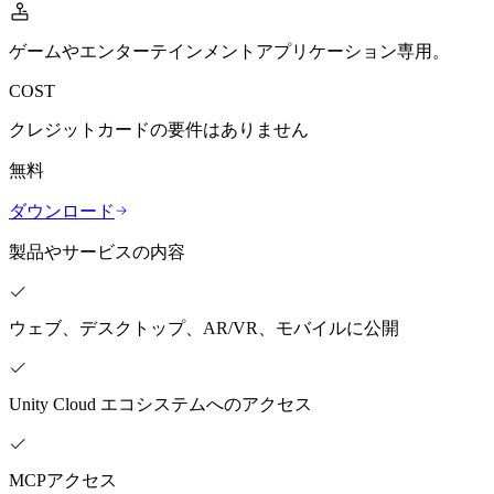
私たちのチームに連絡する
用語集
Unityエッセンシャルパスウェイ
マルチプラットフォーム
製造業
ライブストリーム
技術用語のライブラリ
Unity は初めてですか？旅を始めましょう
Unity がサポートする 25 以上のプラットフォームを見る
運用の卓越性を達成する
ゲームやエンターテインメントアプリケーション専用。
開発者、クリエイター、インサイダーに参加する
インサイト
COST
ハウツーガイド
LiveOps
小売
Unity Awards
ケーススタディ
ローンチ後のインサイトとライブゲームオペレーション
実用的なヒントとベストプラクティス
店内体験をオンライン体験に変換する
クレジットカードの要件はありません
世界中のUnityクリエイターを祝う
実際の成功事例
成長
教育
無料
自動車
ベストプラクティスガイド
詳しく見る
学生向け
イノベーションと車内体験を促進する
ダウンロード
専門家のヒントとコツ
発見され、モバイルユーザーを獲得する
キャリアをスタートさせる
すべての業界を見る
製品やサービスの内容
デモ
アプリ内課金
教育者向け
デモ、サンプル、ビルディングブロック
ストアとD2C全体でIAPを管理
教育を大幅に強化
すべてのリソース
ウェブ、デスクトップ、AR/VR、モバイルに公開
新機能
収益化
教育機関向けライセンス
プレイヤーを適切なゲームに接続する
Unityの力をあなたの機関に持ち込む
ブログ
Unity で宣伝
Unity で収益化
Unity Cloud エコシステムへのアクセス
更新情報、情報、技術的ヒント
活用事例
認定教材
Unityのマスタリーを証明する
お知らせ
モバイルゲーム
ニュース、ストーリー、プレスセンター
MCPアクセス
Unity でモバイル向けヒット作を制作して成長させる