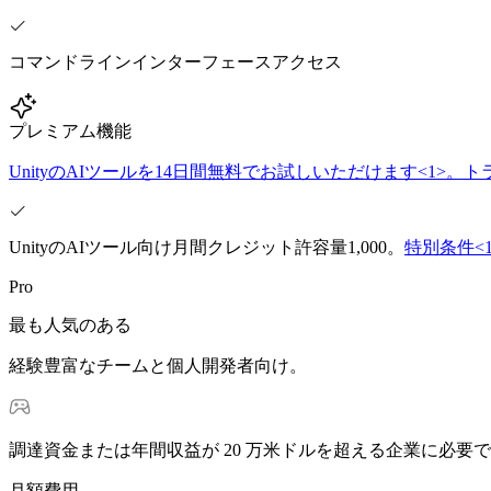
インディーゲーム
少人数のチームで大規模なゲームを開発する
コマンドラインインターフェースアクセス
XR ゲーム
プレミアム機能
XR ゲームを複数プラットフォーム向けにローンチする
UnityのAIツールを14日間無料でお試しいただけます<1>。
マルチプレイヤーゲーム
マルチプレイヤーゲーム制作を簡素化
UnityのAIツール向け月間クレジット許容量1,000。
特別条件<
Pro
最も人気のある
経験豊富なチームと個人開発者向け。
調達資金または年間収益が 20 万米ドルを超える企業に必要
月額費用