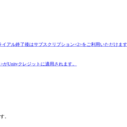
トライアル終了後は
サブスクリプション<2>をご利用いただけま
1>がUnityクレジットに適用されます。
です。