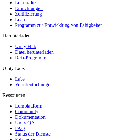
XR-Spiele
Lehrkräfte
XR-Spiele plattformübergreifend starten
Einrichtungen
Zertifizierung
Learn
Multiplayer-Spiele
Programm zur Entwicklung von Fähigkeiten
Vereinfachte Entwicklung von Multiplayer-Spielen
Herunterladen
Unity Hub
Datei herunterladen
Beta-Programm
Unity Labs
Labs
Veröffentlichungen
Ressourcen
Lernplattform
Community
Dokumentation
Unity QA
FAQ
Status der Dienste
Fallstudien