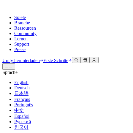
Spiele
Branche
Ressourcen
Community
Lernen
Support
Preise
Entwicklung
Anwendungsfälle
Technische Bibliothek
Community Hub
Für jedes Niveau
Kundendienstoptionen
Unity herunterladen
Erste Schritte
Unity Engine
3D-Zusammenarbeit
Dokumentation
Diskussionen
Unity Learn
Hilfe erhalten
Sprache
Erstellen Sie 2D- und 3D-Spiele für jede Plattform
Erstellen und überprüfen Sie 3D-Projekte in Echtzeit
Meistern Sie Unity-Fähigkeiten kostenlos
Wir helfen Ihnen, mit Unity erfolgreich zu sein
Offizielle Benutzerhandbücher und API-Referenzen
Diskutieren, Probleme lösen und verbinden
English
Zusammenarbeit
Immersive Schulung
Professionelles Training
Erfolgspläne
Deutsch
Entwicklertools
Veranstaltungen
Schnell mit Ihrem Team zusammenarbeiten und iterieren
In immersiven Umgebungen trainieren
Verbessern Sie Ihr Team mit Unity-Trainern
Erreichen Sie Ihre Ziele schneller mit Expertenunterstützung
日本語
Versionsfreigaben und Fehlerverfolgung
Globale und lokale Veranstaltungen
Unity herunterladen
Neu bei Unity
Français
Gemeinschaftsgeschichten
Kundenerlebnisse
FAQ
Português
Roadmap
Abonnements und Preise
Interaktive 3D-Erlebnisse erstellen
Erste Schritte
Antworten auf häufige Fragen
中文
Bevorstehende Funktionen überprüfen
Made with Unity
Bereitstellen
Branchen
Beginnen Sie noch heute mit dem Lernen
Español
Präsentation von Unity-Schöpfern
Русский
Kontakt aufnehmen
Glossar
한국어
Multiplattform
Fertigung
Unity Essential Pathways
Verbinden Sie sich mit unserem Team
Bibliothek technischer Begriffe
Livestreams