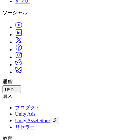
한국어
私たちのチームに連絡する
用語集
Unityエッセンシャルパスウェイ
マルチプラットフォーム
製造業
ライブストリーム
ソーシャル
技術用語のライブラリ
Unity は初めてですか？旅を始めましょう
Unity がサポートする 25 以上のプラットフォームを見る
運用の卓越性を達成する
開発者、クリエイター、インサイダーに参加する
インサイト
ハウツーガイド
LiveOps
小売
Unity Awards
ケーススタディ
ローンチ後のインサイトとライブゲームオペレーション
実用的なヒントとベストプラクティス
店内体験をオンライン体験に変換する
世界中のUnityクリエイターを祝う
実際の成功事例
成長
教育
自動車
ベストプラクティスガイド
詳しく見る
学生向け
イノベーションと車内体験を促進する
専門家のヒントとコツ
発見され、モバイルユーザーを獲得する
キャリアをスタートさせる
すべての業界を見る
デモ
アプリ内課金
教育者向け
デモ、サンプル、ビルディングブロック
通貨
ストアとD2C全体でIAPを管理
教育を大幅に強化
すべてのリソース
USD
新機能
収益化
教育機関向けライセンス
購入
プレイヤーを適切なゲームに接続する
Unityの力をあなたの機関に持ち込む
プロダクト
ブログ
Unity で宣伝
Unity で収益化
Unity Ads
更新情報、情報、技術的ヒント
活用事例
認定教材
Unity Asset Store
Unityのマスタリーを証明する
リセラー
お知らせ
モバイルゲーム
ニュース、ストーリー、プレスセンター
Unity でモバイル向けヒット作を制作して成長させる
教育