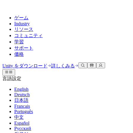
ゲーム
Industry
リソース
コミュニティ
学習
サポート
価格
開発
活用事例
技術ライブラリ
コミュニティハブ
すべてのレベルに対応
サポートオプション
Unity をダウンロード
詳しくみる
Unity Learn
Unityエンジン
3Dコラボレーション
ドキュメント
ディスカッション
ヘルプを得る
言語設定
無料でUnityスキルをマスターする
任意のプラットフォーム向けに2Dおよび3Dゲームを構築
リアルタイムで3Dプロジェクトを構築およびレビューする
Unityで成功するためのサポート
公式ユーザーマニュアルとAPIリファレンス
議論、問題解決、つながる
English
プロフェッショナルトレーニング
Deutsch
Success Plan
共同作業
没入型トレーニング
開発者ツール
イベント
日本語
Unityトレーナーでチームをレベルアップ
専門的なサポートで目標を早く達成する
チームでの共同作業と迅速なイテレーション
没入型環境でのトレーニング
リリースバージョンと問題追跡
グローバルおよびローカルイベント
Français
Unity初心者向け
Unity をダウンロード
Português
コミュニティストーリー
FAQ
顧客体験
中文
よくある質問への回答
ロードマップ
スタートガイド
プランと価格
インタラクティブな3D体験を作成する
Español
Made with Unity
今後の機能をレビューする
学習を開始しましょう
デプロイ
業界
Русский
Unityクリエイターの紹介
お問い合わせ