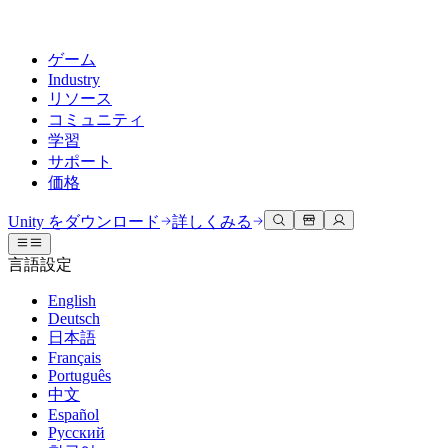
ゲーム
Industry
リソース
コミュニティ
学習
サポート
価格
開発
活用事例
技術ライブラリ
コミュニティハブ
すべてのレベルに対応
サポートオプション
Unity をダウンロード
詳しくみる
Unity Learn
Unityエンジン
3Dコラボレーション
ドキュメント
ディスカッション
ヘルプを得る
言語設定
無料でUnityスキルをマスターする
任意のプラットフォーム向けに2Dおよび3Dゲームを構築
リアルタイムで3Dプロジェクトを構築およびレビューする
Unityで成功するためのサポート
公式ユーザーマニュアルとAPIリファレンス
議論、問題解決、つながる
English
プロフェッショナルトレーニング
Deutsch
Success Plan
共同作業
没入型トレーニング
開発者ツール
イベント
日本語
Unityトレーナーでチームをレベルアップ
専門的なサポートで目標を早く達成する
チームでの共同作業と迅速なイテレーション
没入型環境でのトレーニング
リリースバージョンと問題追跡
グローバルおよびローカルイベント
Français
Unity初心者向け
Unity をダウンロード
Português
コミュニティストーリー
FAQ
顧客体験
中文
よくある質問への回答
ロードマップ
スタートガイド
プランと価格
インタラクティブな3D体験を作成する
Español
Made with Unity
今後の機能をレビューする
学習を開始しましょう
デプロイ
業界
Русский
Unityクリエイターの紹介
お問い合わせ