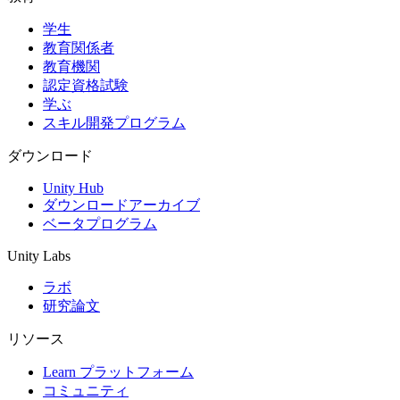
学生
インディーゲーム
教育関係者
少人数のチームで大規模なゲームを開発する
教育機関
認定資格試験
XR ゲーム
学ぶ
XR ゲームを複数プラットフォーム向けにローンチする
スキル開発プログラム
マルチプレイヤーゲーム
ダウンロード
マルチプレイヤーゲーム制作を簡素化
Unity Hub
ダウンロードアーカイブ
ベータプログラム
Unity Labs
ラボ
研究論文
リソース
Learn プラットフォーム
コミュニティ