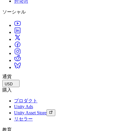
한국어
私たちのチームに連絡する
用語集
Unityエッセンシャルパスウェイ
マルチプラットフォーム
製造業
ライブストリーム
ソーシャル
技術用語のライブラリ
Unity は初めてですか？旅を始めましょう
Unity がサポートする 25 以上のプラットフォームを見る
運用の卓越性を達成する
開発者、クリエイター、インサイダーに参加する
インサイト
ハウツーガイド
LiveOps
小売
Unity Awards
ケーススタディ
ローンチ後のインサイトとライブゲームオペレーション
実用的なヒントとベストプラクティス
店内体験をオンライン体験に変換する
世界中のUnityクリエイターを祝う
実際の成功事例
成長
教育
自動車
ベストプラクティスガイド
詳しく見る
学生向け
イノベーションと車内体験を促進する
専門家のヒントとコツ
発見され、モバイルユーザーを獲得する
キャリアをスタートさせる
すべての業界を見る
デモ
アプリ内課金
教育者向け
デモ、サンプル、ビルディングブロック
通貨
ストアとD2C全体でIAPを管理
教育を大幅に強化
すべてのリソース
USD
新機能
収益化
教育機関向けライセンス
購入
プレイヤーを適切なゲームに接続する
Unityの力をあなたの機関に持ち込む
プロダクト
ブログ
Unity で宣伝
Unity で収益化
Unity Ads
更新情報、情報、技術的ヒント
活用事例
認定教材
Unity Asset Store
Unityのマスタリーを証明する
リセラー
お知らせ
モバイルゲーム
ニュース、ストーリー、プレスセンター
Unity でモバイル向けヒット作を制作して成長させる
教育