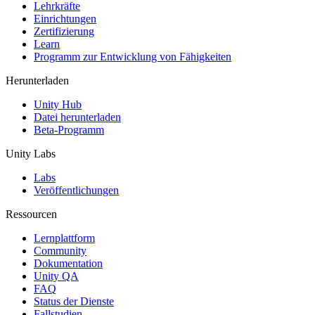
XR-Spiele
Lehrkräfte
XR-Spiele plattformübergreifend starten
Einrichtungen
Zertifizierung
Learn
Multiplayer-Spiele
Programm zur Entwicklung von Fähigkeiten
Vereinfachte Entwicklung von Multiplayer-Spielen
Herunterladen
Unity Hub
Datei herunterladen
Beta-Programm
Unity Labs
Labs
Veröffentlichungen
Ressourcen
Lernplattform
Community
Dokumentation
Unity QA
FAQ
Status der Dienste
Fallstudien