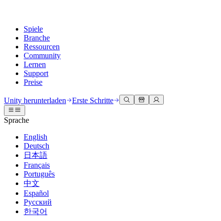
Spiele
Branche
Ressourcen
Community
Lernen
Support
Preise
Entwicklung
Anwendungsfälle
Technische Bibliothek
Community Hub
Für jedes Niveau
Kundendienstoptionen
Unity herunterladen
Erste Schritte
Unity Engine
3D-Zusammenarbeit
Dokumentation
Diskussionen
Unity Learn
Hilfe erhalten
Sprache
Erstellen Sie 2D- und 3D-Spiele für jede Plattform
Erstellen und überprüfen Sie 3D-Projekte in Echtzeit
Meistern Sie Unity-Fähigkeiten kostenlos
Wir helfen Ihnen, mit Unity erfolgreich zu sein
Offizielle Benutzerhandbücher und API-Referenzen
Diskutieren, Probleme lösen und verbinden
English
Zusammenarbeit
Immersive Schulung
Professionelles Training
Erfolgspläne
Deutsch
Entwicklertools
Veranstaltungen
Schnell mit Ihrem Team zusammenarbeiten und iterieren
In immersiven Umgebungen trainieren
Verbessern Sie Ihr Team mit Unity-Trainern
Erreichen Sie Ihre Ziele schneller mit Expertenunterstützung
日本語
Versionsfreigaben und Fehlerverfolgung
Globale und lokale Veranstaltungen
Unity herunterladen
Neu bei Unity
Français
Gemeinschaftsgeschichten
Kundenerlebnisse
FAQ
Português
Roadmap
Abonnements und Preise
Interaktive 3D-Erlebnisse erstellen
Erste Schritte
Antworten auf häufige Fragen
中文
Bevorstehende Funktionen überprüfen
Made with Unity
Bereitstellen
Branchen
Beginnen Sie noch heute mit dem Lernen
Español
Präsentation von Unity-Schöpfern
Русский
Kontakt aufnehmen
Glossar
한국어
Multiplattform
Fertigung
Unity Essential Pathways
Verbinden Sie sich mit unserem Team
Bibliothek technischer Begriffe
Livestreams