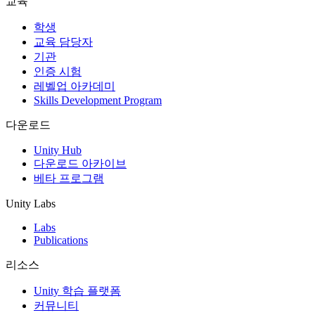
교육
인디 게임
학생
소규모 팀으로 대작 게임을 출시하세요.
교육 담당자
기관
인증 시험
XR 게임
레벨업 아카데미
여러 플랫폼에서 XR 게임을 출시하세요.
Skills Development Program
멀티플레이어 게임
다운로드
멀티플레이어 게임 개발을 간소화하세요.
Unity Hub
다운로드 아카이브
베타 프로그램
Unity Labs
Labs
Publications
리소스
Unity 학습 플랫폼
커뮤니티