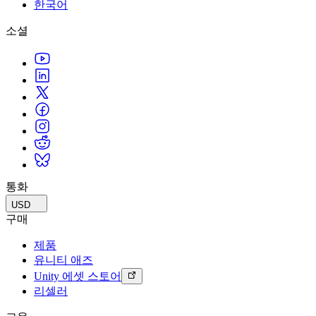
문의하기
한국어
용어집
Unity 필수 학습 길잡이
유니티 팀과 소통하기
멀티플랫폼
제조업
Livestreams
소셜
기술 용어 라이브러리
Unity 사용이 처음이신가요? 여정 시작하기
Unity가 지원하는 25개 이상의 플랫폼을 살펴보세요.
운영 우수성 확보
개발자, 크리에이터, Insider와의 소통
분석 자료
사용법 가이드
LiveOps
리테일
Unity Awards
활용 사례
출시 후 인사이트를 확인하고 라이브 게임을 운영하세요.
실용적인 팁 및 베스트 프랙티스
상점 경험을 온라인 경험으로 전환
전 세계 Unity 크리에이터 축하
실제 성공 사례
성장
교육
자동차
베스트 프랙티스 가이드
사용자 확보
학생용
혁신을 가속화하고 차량 내 경험을 향상시키세요.
전문가 팁
모바일 사용자를 검색하고 Acquire
커리어 시작하기
모든 산업 보기
데모
인앱 결제
교육 담당자 대상 교육
데모, 샘플 및 빌딩 블록
통화
매장 및 D2C 전반에 걸쳐 IAP 관리하세요.
교육 효율 극대화
모든 리소스
USD
새로운 기능
수익화
교육 라이선스
구매
적합한 게임으로 플레이어 연결
교육 기관에 Unity 강력한 기능 도입
제품
블로그
Unity로 광고하세요
Unity로 수익화하세요
유니티 애즈
업데이트, 정보, 기술 팁
활용 부문
자격증
Unity 에셋 스토어
Unity 숙련도를 입증하세요
리셀러
뉴스
모바일 게임
뉴스, 스토리, 보도 센터
Unity로 모바일 히트작을 제작하고 성장시키세요.