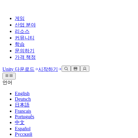
게임
산업 분야
리소스
커뮤니티
학습
문의하기
가격 책정
개발
활용 부문
테크니컬 라이브러리
커뮤니티 허브
모든 레벨 지원
지원 옵션
Unity 다운로드
시작하기
Unity Learn
Unity 엔진
3D 협업
기술 자료
토론
도움 받기
언어
무료로 Unity 기술 마스터
모든 플랫폼 위한 2D 및 3D 게임 제작
실시간 3D 프로젝트 빌드 및 검토
성공을 위한 Unity
공식 유저. '광고 지면'의 타겟 고객 매뉴얼 및 API 레퍼런스
토론, 문제 해결, 소통
English
전문 교육
Deutsch
협업
몰입형 교육
Success 플랜
개발자 툴
이벤트
日本語
Unity 강사와 함께 팀의 역량을 강화하세요
팀과 함께 신속한 협업과 반복 작업을 수행하세요.
몰입도 높은 환경 제작
전문가 지원을 통해 더 빠르게 목표 도달률 달성
릴리스 버전 및 이슈 트래커
글로벌 이벤트 및 현지 이벤트
Français
Unity 처음 사용하시나요
Unity 다운로드
Português
커뮤니티 사례
FAQ
고객 경험
中文
로드맵
시작하기
일반적인 질문에 대한 답변
플랜 및 가격
인터랙티브 3D 경험 제작
Español
Made with Unity
예정된 기능 검토
학습 시작하기
배포
산업 분야
Русский
Unity 크리에이터 소개