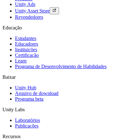
Unity Ads
Jogos XR
Unity Asset Store
Lance jogos XR em várias plataformas
Revendedores
Jogos com multijogador
Educação
Simplifique o desenvolvimento de jogos multiplayer
Estudantes
Educadores
Instituições
Certificação
Learn
Programa de Desenvolvimento de Habilidades
Baixar
Unity Hub
Arquivo de download
Programa beta
Unity Labs
Laboratórios
Publicações
Recursos