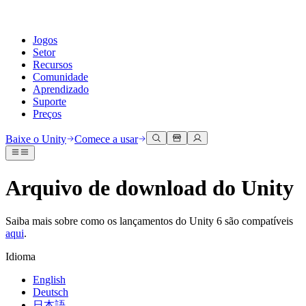
Jogos
Setor
Recursos
Comunidade
Aprendizado
Suporte
Preços
Desenvolva
Casos de uso
Biblioteca técnica
Central da Comunidade
Para todos os níveis
Opções de suporte
Baixe o Unity
Comece a usar
Engine do Unity
Colaboração 3D
Documentação
Discussões
Unity Learn
Obter ajuda
Crie jogos 2D e 3D para qualquer plataforma
Construa e revise projetos 3D em tempo real
Domine habilidades do Unity gratuitamente
Ajudando você a ter sucesso com Unity
Arquivo de download do Unity
Manuais do usuário oficiais e referências de API
Discutir, resolver problemas e conectar
Colaboração
Treinamento imersivo
Treinamento profissional
Planos de sucesso
Ferramentas de desenvolvedor
Eventos
Colabore e itere rapidamente com sua equipe
Treine em ambientes imersivos
Aprimore sua equipe com treinadores do Unity
Alcance seus objetivos mais rápido com suporte especializado
Saiba mais sobre como os lançamentos do Unity 6 são compatíveis
Versões de lançamento e rastreador de problemas
Eventos globais e locais
Baixe o Unity
É iniciante no Unity?
aqui
.
Histórias da comunidade
Experiências do cliente
Perguntas frequentes
Roteiro
Planos e preços
Crie experiências interativas em 3D
Conceitos básicos
Respostas para perguntas comuns
Idioma
Revisar recursos futuros
Made with Unity
Implante
Setores
Inicie seu aprendizado
Mostrando criadores do Unity
English
Entre em contato conosco
Deutsch
Glossário
Multiplataforma
Manufatura
Caminhos Essenciais do Unity
Conecte-se com nossa equipe
Biblioteca de termos técnicos
Transmissões ao vivo
日本語