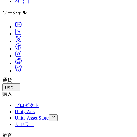
한국어
私たちのチームに連絡する
用語集
Unityエッセンシャルパスウェイ
マルチプラットフォーム
製造業
ライブストリーム
ソーシャル
技術用語のライブラリ
Unity は初めてですか？旅を始めましょう
Unity がサポートする 25 以上のプラットフォームを見る
運用の卓越性を達成する
開発者、クリエイター、インサイダーに参加する
インサイト
ハウツーガイド
LiveOps
小売
Unity Awards
ケーススタディ
ローンチ後のインサイトとライブゲームオペレーション
実用的なヒントとベストプラクティス
店内体験をオンライン体験に変換する
世界中のUnityクリエイターを祝う
実際の成功事例
成長
教育
自動車
ベストプラクティスガイド
詳しく見る
学生向け
イノベーションと車内体験を促進する
専門家のヒントとコツ
発見され、モバイルユーザーを獲得する
キャリアをスタートさせる
すべての業界を見る
デモ
アプリ内課金
教育者向け
デモ、サンプル、ビルディングブロック
通貨
ストアとD2C全体でIAPを管理
教育を大幅に強化
すべてのリソース
USD
新機能
収益化
教育機関向けライセンス
購入
プレイヤーを適切なゲームに接続する
Unityの力をあなたの機関に持ち込む
プロダクト
ブログ
Unity で宣伝
Unity で収益化
Unity Ads
更新情報、情報、技術的ヒント
活用事例
認定教材
Unity Asset Store
Unityのマスタリーを証明する
リセラー
お知らせ
モバイルゲーム
ニュース、ストーリー、プレスセンター
Unity でモバイル向けヒット作を制作して成長させる
教育