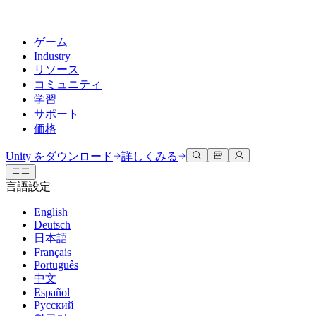
ゲーム
Industry
リソース
コミュニティ
学習
サポート
価格
開発
活用事例
技術ライブラリ
コミュニティハブ
すべてのレベルに対応
サポートオプション
Unity をダウンロード
詳しくみる
Unity Learn
Unityエンジン
3Dコラボレーション
ドキュメント
ディスカッション
ヘルプを得る
言語設定
無料でUnityスキルをマスターする
任意のプラットフォーム向けに2Dおよび3Dゲームを構築
リアルタイムで3Dプロジェクトを構築およびレビューする
Unityで成功するためのサポート
公式ユーザーマニュアルとAPIリファレンス
議論、問題解決、つながる
English
プロフェッショナルトレーニング
Deutsch
Success Plan
共同作業
没入型トレーニング
開発者ツール
イベント
日本語
Unityトレーナーでチームをレベルアップ
専門的なサポートで目標を早く達成する
チームでの共同作業と迅速なイテレーション
没入型環境でのトレーニング
リリースバージョンと問題追跡
グローバルおよびローカルイベント
Français
Unity初心者向け
Unity をダウンロード
Português
コミュニティストーリー
FAQ
顧客体験
中文
よくある質問への回答
ロードマップ
スタートガイド
プランと価格
インタラクティブな3D体験を作成する
Español
Made with Unity
今後の機能をレビューする
学習を開始しましょう
デプロイ
業界
Русский
Unityクリエイターの紹介
お問い合わせ