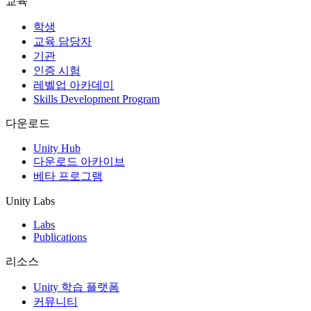
교육
인디 게임
학생
소규모 팀으로 대작 게임을 출시하세요.
교육 담당자
기관
인증 시험
XR 게임
레벨업 아카데미
여러 플랫폼에서 XR 게임을 출시하세요.
Skills Development Program
멀티플레이어 게임
다운로드
멀티플레이어 게임 개발을 간소화하세요.
Unity Hub
다운로드 아카이브
베타 프로그램
Unity Labs
Labs
Publications
리소스
Unity 학습 플랫폼
커뮤니티