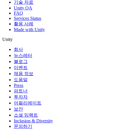
기술 자료
Unity QA
FAQ
Services Status
활용 사례
Made with Unity
Unity
회사
뉴스레터
블로그
이벤트
채용 정보
도움말
Press
파트너
투자자
어필리에이트
보안
소셜 임팩트
Inclusion & Diversity
문의하기