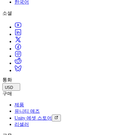
문의하기
한국어
용어집
Unity 필수 학습 길잡이
유니티 팀과 소통하기
멀티플랫폼
제조업
Livestreams
소셜
기술 용어 라이브러리
Unity 사용이 처음이신가요? 여정 시작하기
Unity가 지원하는 25개 이상의 플랫폼을 살펴보세요.
운영 우수성 확보
개발자, 크리에이터, Insider와의 소통
분석 자료
사용법 가이드
LiveOps
리테일
Unity Awards
활용 사례
출시 후 인사이트를 확인하고 라이브 게임을 운영하세요.
실용적인 팁 및 베스트 프랙티스
상점 경험을 온라인 경험으로 전환
전 세계 Unity 크리에이터 축하
실제 성공 사례
성장
교육
자동차
베스트 프랙티스 가이드
사용자 확보
학생용
혁신을 가속화하고 차량 내 경험을 향상시키세요.
전문가 팁
모바일 사용자를 검색하고 Acquire
커리어 시작하기
모든 산업 보기
데모
인앱 결제
교육 담당자 대상 교육
데모, 샘플 및 빌딩 블록
통화
매장 및 D2C 전반에 걸쳐 IAP 관리하세요.
교육 효율 극대화
모든 리소스
USD
새로운 기능
수익화
교육 라이선스
구매
적합한 게임으로 플레이어 연결
교육 기관에 Unity 강력한 기능 도입
제품
블로그
Unity로 광고하세요
Unity로 수익화하세요
유니티 애즈
업데이트, 정보, 기술 팁
활용 부문
자격증
Unity 에셋 스토어
Unity 숙련도를 입증하세요
리셀러
뉴스
모바일 게임
뉴스, 스토리, 보도 센터
Unity로 모바일 히트작을 제작하고 성장시키세요.