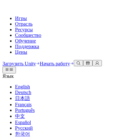
Игры
Отрасль
Ресурсы
Сообщество
Обучение
Поддержка
Цены
Разработка
Примеры использования
Техническая библиотека
Сообщество
Для каждого уровня
Варианты поддержки
Загрузить Unity
Начать работу
Движок Unity
3D сотрудничество
Документация
Обсуждения
Unity Learn
Получить помощь
Язык
Создавайте 2D и 3D игры для любой платформы
Создавайте и просматривайте 3D проекты в реальном времени
Освойте навыки Unity бесплатно
Помогаем вам добиться успеха с Unity
Официальные руководства пользователя и ссылки на API
Обсуждать, решать проблемы и соединяться
English
Совместная работа
Иммерсивное обучение
Профессиональное обучение
Планы успеха
Deutsch
Инструменты для разработчиков
События
Сотрудничайте и быстро вносите изменения с вашей командой
Обучение в иммерсивных средах
Повышайте уровень своей команды с тренерами Unity
Достигайте своих целей быстрее с помощью экспертов
日本語
Версии релизов и трекер проблем
Глобальные и местные события
Загрузить Unity
Не использовали Unity раньше
Français
Истории сообщества
Пользовательские опыты
FAQ
Português
План развития
Тарифы и цены
Создавайте интерактивные 3D опыты
С чего начать
Ответы на часто задаваемые вопросы
中文
Обзор предстоящих функций
Made with Unity
Развертывание
Отрасли
Приступите к обучению
Español
Показ Unity-креаторов
Русский
Связаться с нами
Глоссарий
한국어
Многоплатформенность
Производство
Основные пути Unity
Свяжитесь с нашей командой
Библиотека технических терминов
Прямые трансляции