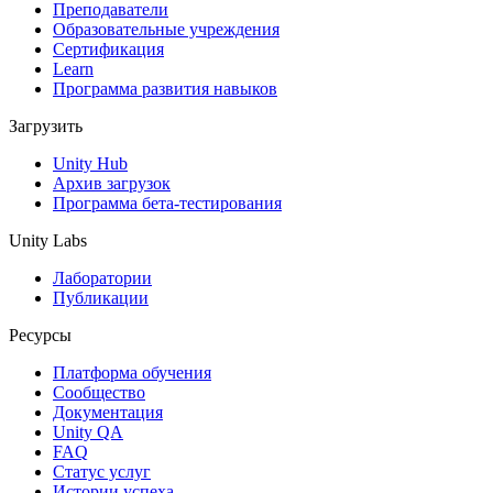
Выпускайте большие игры с небольшими командами
Преподаватели
Образовательные учреждения
XR-игры
Сертификация
Запускайте XR-игры на разных платформах
Learn
Программа развития навыков
Многопользовательские игры
Загрузить
Упрощенное создание многопользовательских игр
Unity Hub
Архив загрузок
Программа бета-тестирования
Unity Labs
Лаборатории
Публикации
Ресурсы
Платформа обучения
Сообщество
Документация
Unity QA
FAQ
Статус услуг
Истории успеха