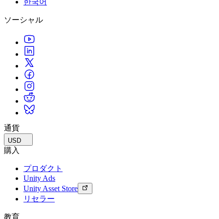
한국어
私たちのチームに連絡する
用語集
Unityエッセンシャルパスウェイ
マルチプラットフォーム
製造業
ライブストリーム
ソーシャル
技術用語のライブラリ
Unity は初めてですか？旅を始めましょう
Unity がサポートする 25 以上のプラットフォームを見る
運用の卓越性を達成する
開発者、クリエイター、インサイダーに参加する
インサイト
ハウツーガイド
LiveOps
小売
Unity Awards
ケーススタディ
ローンチ後のインサイトとライブゲームオペレーション
実用的なヒントとベストプラクティス
店内体験をオンライン体験に変換する
世界中のUnityクリエイターを祝う
実際の成功事例
成長
教育
自動車
ベストプラクティスガイド
詳しく見る
学生向け
イノベーションと車内体験を促進する
専門家のヒントとコツ
発見され、モバイルユーザーを獲得する
キャリアをスタートさせる
すべての業界を見る
デモ
アプリ内課金
教育者向け
デモ、サンプル、ビルディングブロック
通貨
ストアとD2C全体でIAPを管理
教育を大幅に強化
すべてのリソース
USD
新機能
収益化
教育機関向けライセンス
購入
プレイヤーを適切なゲームに接続する
Unityの力をあなたの機関に持ち込む
プロダクト
ブログ
Unity で宣伝
Unity で収益化
Unity Ads
更新情報、情報、技術的ヒント
活用事例
認定教材
Unity Asset Store
Unityのマスタリーを証明する
リセラー
お知らせ
モバイルゲーム
ニュース、ストーリー、プレスセンター
Unity でモバイル向けヒット作を制作して成長させる
教育