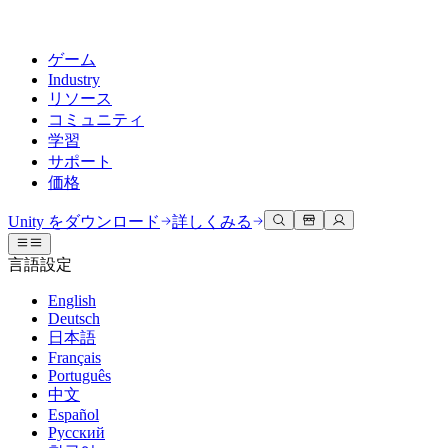
ゲーム
Industry
リソース
コミュニティ
学習
サポート
価格
開発
活用事例
技術ライブラリ
コミュニティハブ
すべてのレベルに対応
サポートオプション
Unity をダウンロード
詳しくみる
Unity Learn
Unityエンジン
3Dコラボレーション
ドキュメント
ディスカッション
ヘルプを得る
言語設定
無料でUnityスキルをマスターする
任意のプラットフォーム向けに2Dおよび3Dゲームを構築
リアルタイムで3Dプロジェクトを構築およびレビューする
Unityで成功するためのサポート
公式ユーザーマニュアルとAPIリファレンス
議論、問題解決、つながる
English
プロフェッショナルトレーニング
Deutsch
Success Plan
共同作業
没入型トレーニング
開発者ツール
イベント
日本語
Unityトレーナーでチームをレベルアップ
専門的なサポートで目標を早く達成する
チームでの共同作業と迅速なイテレーション
没入型環境でのトレーニング
リリースバージョンと問題追跡
グローバルおよびローカルイベント
Français
Unity初心者向け
Unity をダウンロード
Português
コミュニティストーリー
FAQ
顧客体験
中文
よくある質問への回答
ロードマップ
スタートガイド
プランと価格
インタラクティブな3D体験を作成する
Español
Made with Unity
今後の機能をレビューする
学習を開始しましょう
デプロイ
業界
Русский
Unityクリエイターの紹介
お問い合わせ