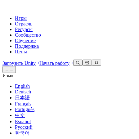
Игры
Отрасль
Ресурсы
Сообщество
Обучение
Поддержка
Цены
Разработка
Примеры использования
Техническая библиотека
Сообщество
Для каждого уровня
Варианты поддержки
Загрузить Unity
Начать работу
Движок Unity
3D сотрудничество
Документация
Обсуждения
Unity Learn
Получить помощь
Язык
Создавайте 2D и 3D игры для любой платформы
Создавайте и просматривайте 3D проекты в реальном времени
Освойте навыки Unity бесплатно
Помогаем вам добиться успеха с Unity
Официальные руководства пользователя и ссылки на API
Обсуждать, решать проблемы и соединяться
English
Совместная работа
Иммерсивное обучение
Профессиональное обучение
Планы успеха
Deutsch
Инструменты для разработчиков
События
Сотрудничайте и быстро вносите изменения с вашей командой
Обучение в иммерсивных средах
Повышайте уровень своей команды с тренерами Unity
Достигайте своих целей быстрее с помощью экспертов
日本語
Версии релизов и трекер проблем
Глобальные и местные события
Загрузить Unity
Не использовали Unity раньше
Français
Истории сообщества
Пользовательские опыты
FAQ
Português
План развития
Тарифы и цены
Создавайте интерактивные 3D опыты
С чего начать
Ответы на часто задаваемые вопросы
中文
Обзор предстоящих функций
Made with Unity
Развертывание
Отрасли
Приступите к обучению
Español
Показ Unity-креаторов
Русский
Связаться с нами
Глоссарий
한국어
Многоплатформенность
Производство
Основные пути Unity
Свяжитесь с нашей командой
Библиотека технических терминов
Прямые трансляции