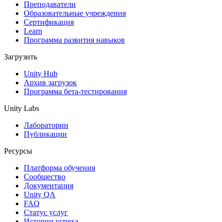
XR-игры
Преподаватели
Запускайте XR-игры на разных платформах
Образовательные учреждения
Сертификация
Learn
Многопользовательские игры
Программа развития навыков
Упрощенное создание многопользовательских игр
Загрузить
Unity Hub
Архив загрузок
Программа бета-тестирования
Unity Labs
Лаборатории
Публикации
Ресурсы
Платформа обучения
Сообщество
Документация
Unity QA
FAQ
Статус услуг
Истории успеха