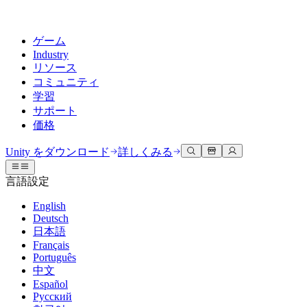
ゲーム
Industry
リソース
コミュニティ
学習
サポート
価格
開発
活用事例
技術ライブラリ
コミュニティハブ
すべてのレベルに対応
サポートオプション
Unity をダウンロード
詳しくみる
Unity Learn
Unityエンジン
3Dコラボレーション
ドキュメント
ディスカッション
ヘルプを得る
言語設定
無料でUnityスキルをマスターする
任意のプラットフォーム向けに2Dおよび3Dゲームを構築
リアルタイムで3Dプロジェクトを構築およびレビューする
Unityで成功するためのサポート
公式ユーザーマニュアルとAPIリファレンス
議論、問題解決、つながる
English
プロフェッショナルトレーニング
Deutsch
Success Plan
共同作業
没入型トレーニング
開発者ツール
イベント
日本語
Unityトレーナーでチームをレベルアップ
専門的なサポートで目標を早く達成する
チームでの共同作業と迅速なイテレーション
没入型環境でのトレーニング
リリースバージョンと問題追跡
グローバルおよびローカルイベント
Français
Unity初心者向け
Unity をダウンロード
Português
コミュニティストーリー
FAQ
顧客体験
中文
よくある質問への回答
ロードマップ
スタートガイド
プランと価格
インタラクティブな3D体験を作成する
Español
Made with Unity
今後の機能をレビューする
学習を開始しましょう
デプロイ
業界
Русский
Unityクリエイターの紹介
お問い合わせ