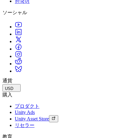
한국어
私たちのチームに連絡する
用語集
Unityエッセンシャルパスウェイ
マルチプラットフォーム
製造業
ライブストリーム
ソーシャル
技術用語のライブラリ
Unity は初めてですか？旅を始めましょう
Unity がサポートする 25 以上のプラットフォームを見る
運用の卓越性を達成する
開発者、クリエイター、インサイダーに参加する
インサイト
ハウツーガイド
LiveOps
小売
Unity Awards
ケーススタディ
ローンチ後のインサイトとライブゲームオペレーション
実用的なヒントとベストプラクティス
店内体験をオンライン体験に変換する
世界中のUnityクリエイターを祝う
実際の成功事例
成長
教育
自動車
ベストプラクティスガイド
詳しく見る
学生向け
イノベーションと車内体験を促進する
専門家のヒントとコツ
発見され、モバイルユーザーを獲得する
キャリアをスタートさせる
すべての業界を見る
デモ
アプリ内課金
教育者向け
デモ、サンプル、ビルディングブロック
通貨
ストアとD2C全体でIAPを管理
教育を大幅に強化
すべてのリソース
USD
新機能
収益化
教育機関向けライセンス
購入
プレイヤーを適切なゲームに接続する
Unityの力をあなたの機関に持ち込む
プロダクト
ブログ
Unity で宣伝
Unity で収益化
Unity Ads
更新情報、情報、技術的ヒント
活用事例
認定教材
Unity Asset Store
Unityのマスタリーを証明する
リセラー
お知らせ
モバイルゲーム
ニュース、ストーリー、プレスセンター
Unity でモバイル向けヒット作を制作して成長させる
教育