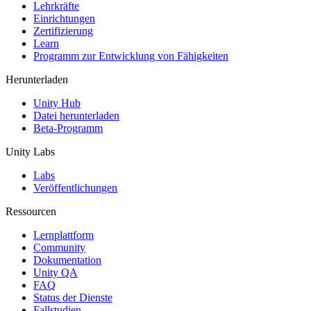
XR-Spiele
Lehrkräfte
XR-Spiele plattformübergreifend starten
Einrichtungen
Zertifizierung
Learn
Multiplayer-Spiele
Programm zur Entwicklung von Fähigkeiten
Vereinfachte Entwicklung von Multiplayer-Spielen
Herunterladen
Unity Hub
Datei herunterladen
Beta-Programm
Unity Labs
Labs
Veröffentlichungen
Ressourcen
Lernplattform
Community
Dokumentation
Unity QA
FAQ
Status der Dienste
Fallstudien