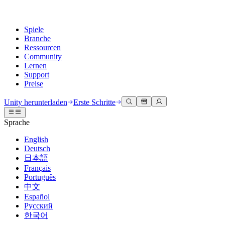
Spiele
Branche
Ressourcen
Community
Lernen
Support
Preise
Entwicklung
Anwendungsfälle
Technische Bibliothek
Community Hub
Für jedes Niveau
Kundendienstoptionen
Unity herunterladen
Erste Schritte
Unity Engine
3D-Zusammenarbeit
Dokumentation
Diskussionen
Unity Learn
Hilfe erhalten
Sprache
Erstellen Sie 2D- und 3D-Spiele für jede Plattform
Erstellen und überprüfen Sie 3D-Projekte in Echtzeit
Meistern Sie Unity-Fähigkeiten kostenlos
Wir helfen Ihnen, mit Unity erfolgreich zu sein
Offizielle Benutzerhandbücher und API-Referenzen
Diskutieren, Probleme lösen und verbinden
English
Zusammenarbeit
Immersive Schulung
Professionelles Training
Erfolgspläne
Deutsch
Entwicklertools
Veranstaltungen
Schnell mit Ihrem Team zusammenarbeiten und iterieren
In immersiven Umgebungen trainieren
Verbessern Sie Ihr Team mit Unity-Trainern
Erreichen Sie Ihre Ziele schneller mit Expertenunterstützung
日本語
Versionsfreigaben und Fehlerverfolgung
Globale und lokale Veranstaltungen
Unity herunterladen
Neu bei Unity
Français
Gemeinschaftsgeschichten
Kundenerlebnisse
FAQ
Português
Roadmap
Abonnements und Preise
Interaktive 3D-Erlebnisse erstellen
Erste Schritte
Antworten auf häufige Fragen
中文
Bevorstehende Funktionen überprüfen
Made with Unity
Bereitstellen
Branchen
Beginnen Sie noch heute mit dem Lernen
Español
Präsentation von Unity-Schöpfern
Русский
Kontakt aufnehmen
Glossar
한국어
Multiplattform
Fertigung
Unity Essential Pathways
Verbinden Sie sich mit unserem Team
Bibliothek technischer Begriffe
Livestreams