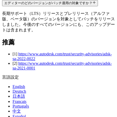
エディターのどのバージョンがパッチ適用の対象ですか？
インディーゲーム
長期サポート（LTS）リリースとプレリリース（アルファ
少人数のチームで大規模なゲームを開発する
版、ベータ版）のバージョンを対象としてパッチをリリース
しました。今後のすべてのバージョンにも、このアップデー
XR ゲーム
トは含まれます。
XR ゲームを複数プラットフォーム向けにローンチする
推薦
マルチプレイヤーゲーム
マルチプレイヤーゲーム制作を簡素化
[1]
https://www.autodesk.com/trust/security-advisories/adsk-
sa-2022-0022
[2]
https://www.autodesk.com/trust/security-advisories/adsk-
sa-2021-0001
言語設定
English
Deutsch
日本語
Français
Português
中文
Español