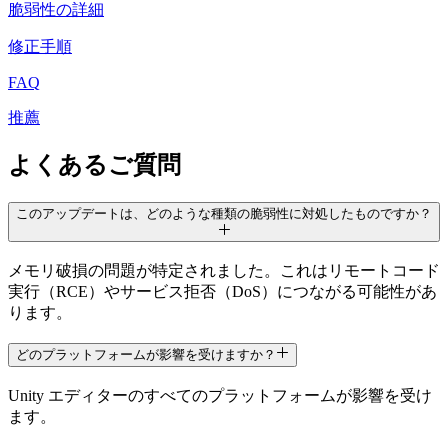
脆弱性の詳細
私たちのチームに連絡する
用語集
Unityエッセンシャルパスウェイ
マルチプラットフォーム
製造業
ライブストリーム
技術用語のライブラリ
Unity は初めてですか？旅を始めましょう
Unity がサポートする 25 以上のプラットフォームを見る
運用の卓越性を達成する
修正手順
開発者、クリエイター、インサイダーに参加する
インサイト
FAQ
ハウツーガイド
LiveOps
小売
Unity Awards
ケーススタディ
ローンチ後のインサイトとライブゲームオペレーション
実用的なヒントとベストプラクティス
店内体験をオンライン体験に変換する
推薦
世界中のUnityクリエイターを祝う
実際の成功事例
成長
教育
自動車
よくあるご質問
ベストプラクティスガイド
詳しく見る
学生向け
イノベーションと車内体験を促進する
専門家のヒントとコツ
発見され、モバイルユーザーを獲得する
キャリアをスタートさせる
すべての業界を見る
このアップデートは、どのような種類の脆弱性に対処したものですか？
デモ
アプリ内課金
教育者向け
デモ、サンプル、ビルディングブロック
ストアとD2C全体でIAPを管理
教育を大幅に強化
メモリ破損の問題が特定されました。これはリモートコード
すべてのリソース
実行（RCE）やサービス拒否（DoS）につながる可能性があ
新機能
収益化
教育機関向けライセンス
ります。
プレイヤーを適切なゲームに接続する
Unityの力をあなたの機関に持ち込む
ブログ
Unity で宣伝
Unity で収益化
どのプラットフォームが影響を受けますか？
更新情報、情報、技術的ヒント
活用事例
認定教材
Unityのマスタリーを証明する
Unity エディターのすべてのプラットフォームが影響を受け
お知らせ
モバイルゲーム
ます。
ニュース、ストーリー、プレスセンター
Unity でモバイル向けヒット作を制作して成長させる