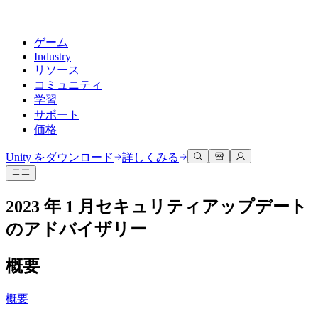
ゲーム
Industry
リソース
コミュニティ
学習
サポート
価格
開発
活用事例
技術ライブラリ
コミュニティハブ
すべてのレベルに対応
サポートオプション
Unity をダウンロード
詳しくみる
Unity Learn
Unityエンジン
3Dコラボレーション
ドキュメント
ディスカッション
ヘルプを得る
無料でUnityスキルをマスターする
任意のプラットフォーム向けに2Dおよび3Dゲームを構築
リアルタイムで3Dプロジェクトを構築およびレビューする
Unityで成功するためのサポート
2023 年 1 月セキュリティアップデート
公式ユーザーマニュアルとAPIリファレンス
議論、問題解決、つながる
プロフェッショナルトレーニング
のアドバイザリー
Success Plan
共同作業
没入型トレーニング
開発者ツール
イベント
Unityトレーナーでチームをレベルアップ
専門的なサポートで目標を早く達成する
チームでの共同作業と迅速なイテレーション
没入型環境でのトレーニング
リリースバージョンと問題追跡
グローバルおよびローカルイベント
Unity初心者向け
Unity をダウンロード
概要
コミュニティストーリー
FAQ
顧客体験
よくある質問への回答
ロードマップ
スタートガイド
プランと価格
インタラクティブな3D体験を作成する
概要
Made with Unity
今後の機能をレビューする
学習を開始しましょう
デプロイ
業界
Unityクリエイターの紹介
お問い合わせ