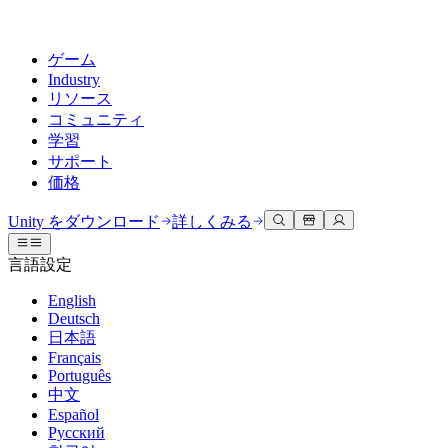
ゲーム
Industry
リソース
コミュニティ
学習
サポート
価格
開発
活用事例
技術ライブラリ
コミュニティハブ
すべてのレベルに対応
サポートオプション
Unity をダウンロード
詳しくみる
Unity Learn
Unityエンジン
3Dコラボレーション
ドキュメント
ディスカッション
ヘルプを得る
言語設定
無料でUnityスキルをマスターする
任意のプラットフォーム向けに2Dおよび3Dゲームを構築
リアルタイムで3Dプロジェクトを構築およびレビューする
Unityで成功するためのサポート
公式ユーザーマニュアルとAPIリファレンス
議論、問題解決、つながる
English
プロフェッショナルトレーニング
Deutsch
Success Plan
共同作業
没入型トレーニング
開発者ツール
イベント
日本語
Unityトレーナーでチームをレベルアップ
専門的なサポートで目標を早く達成する
チームでの共同作業と迅速なイテレーション
没入型環境でのトレーニング
リリースバージョンと問題追跡
グローバルおよびローカルイベント
Français
Unity初心者向け
Unity をダウンロード
Português
コミュニティストーリー
FAQ
顧客体験
中文
よくある質問への回答
ロードマップ
スタートガイド
プランと価格
インタラクティブな3D体験を作成する
Español
Made with Unity
今後の機能をレビューする
学習を開始しましょう
デプロイ
業界
Русский
Unityクリエイターの紹介
お問い合わせ