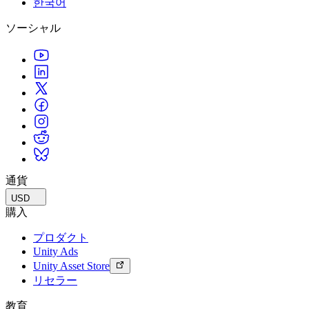
한국어
私たちのチームに連絡する
用語集
Unityエッセンシャルパスウェイ
マルチプラットフォーム
製造業
ライブストリーム
ソーシャル
技術用語のライブラリ
Unity は初めてですか？旅を始めましょう
Unity がサポートする 25 以上のプラットフォームを見る
運用の卓越性を達成する
開発者、クリエイター、インサイダーに参加する
インサイト
ハウツーガイド
LiveOps
小売
Unity Awards
ケーススタディ
ローンチ後のインサイトとライブゲームオペレーション
実用的なヒントとベストプラクティス
店内体験をオンライン体験に変換する
世界中のUnityクリエイターを祝う
実際の成功事例
成長
教育
自動車
ベストプラクティスガイド
詳しく見る
学生向け
イノベーションと車内体験を促進する
専門家のヒントとコツ
発見され、モバイルユーザーを獲得する
キャリアをスタートさせる
すべての業界を見る
デモ
アプリ内課金
教育者向け
デモ、サンプル、ビルディングブロック
通貨
ストアとD2C全体でIAPを管理
教育を大幅に強化
すべてのリソース
USD
新機能
収益化
教育機関向けライセンス
購入
プレイヤーを適切なゲームに接続する
Unityの力をあなたの機関に持ち込む
プロダクト
ブログ
Unity で宣伝
Unity で収益化
Unity Ads
更新情報、情報、技術的ヒント
活用事例
認定教材
Unity Asset Store
Unityのマスタリーを証明する
リセラー
お知らせ
モバイルゲーム
ニュース、ストーリー、プレスセンター
Unity でモバイル向けヒット作を制作して成長させる
教育