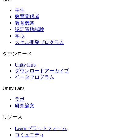
学生
インディーゲーム
教育関係者
少人数のチームで大規模なゲームを開発する
教育機関
認定資格試験
XR ゲーム
学ぶ
XR ゲームを複数プラットフォーム向けにローンチする
スキル開発プログラム
マルチプレイヤーゲーム
ダウンロード
マルチプレイヤーゲーム制作を簡素化
Unity Hub
ダウンロードアーカイブ
ベータプログラム
Unity Labs
ラボ
研究論文
リソース
Learn プラットフォーム
コミュニティ