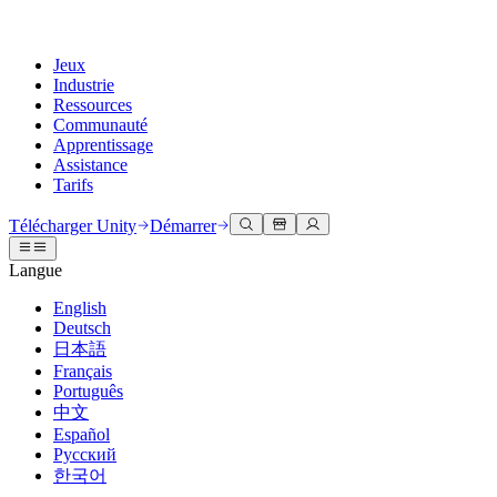
Jeux
Industrie
Ressources
Communauté
Apprentissage
Assistance
Tarifs
Développer
Cas d’utilisation
Bibliothèque technique
Centre communautaire
Pour tous les niveaux
Options d'assistance
Télécharger Unity
Démarrer
Moteur Unity
Collaboration 3D
Documentation
Discussions
Unity Learn
Obtenir de l'aide
Langue
Créez des jeux 2D et 3D pour n'importe quelle plateforme
Construisez et révisez des projets 3D en temps réel
Maîtrisez les compétences Unity gratuitement
Vous aider à réussir avec Unity
Manuels d'utilisation officiels et références API
Discuter, résoudre des problèmes et se connecter
English
Collaboration
Formation immersive
Formation professionnelle
Plans de succès
Deutsch
Outils de développement
Événements
Collaborez et itérez rapidement avec votre équipe
Entraînez-vous dans des environnements immersifs
Améliorez votre équipe avec des formateurs Unity
Atteignez vos objectifs plus rapidement avec un support expert
日本語
Versions de publication et suivi des problèmes
Événements mondiaux et locaux
Télécharger Unity
Vous découvrez Unity ?
Français
Histoires de la communauté
Expériences client
FAQ
Português
Feuille de route
Offres et tarifs
Créez des expériences interactives 3D
Démarrer
Réponses aux questions courantes
中文
Examiner les fonctionnalités à venir
Made with Unity
Déployez
Secteurs
Démarrez votre apprentissage
Español
Mise en avant des créateurs Unity
Русский
Contactez-nous.
Glossaire
한국어
Multiplateforme
Fabrication
Parcours essentiels Unity
Connectez-vous avec notre équipe
Bibliothèque de termes techniques
Diffusions en direct