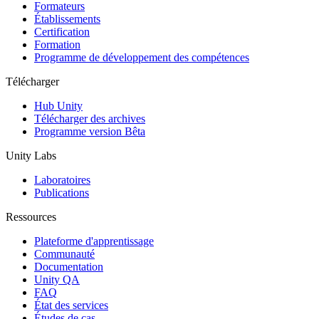
Jeux XR
Formateurs
Lancez des jeux XR sur plusieurs plateformes
Établissements
Certification
Formation
Jeux multijoueur
Programme de développement des compétences
Simplifiez le développement de jeux multijoueurs
Télécharger
Hub Unity
Télécharger des archives
Programme version Bêta
Unity Labs
Laboratoires
Publications
Ressources
Plateforme d'apprentissage
Communauté
Documentation
Unity QA
FAQ
État des services
Études de cas