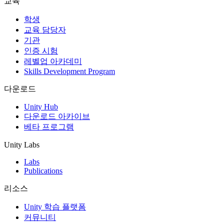
교육
인디 게임
학생
소규모 팀으로 대작 게임을 출시하세요.
교육 담당자
기관
인증 시험
XR 게임
레벨업 아카데미
여러 플랫폼에서 XR 게임을 출시하세요.
Skills Development Program
멀티플레이어 게임
다운로드
멀티플레이어 게임 개발을 간소화하세요.
Unity Hub
다운로드 아카이브
베타 프로그램
Unity Labs
Labs
Publications
리소스
Unity 학습 플랫폼
커뮤니티