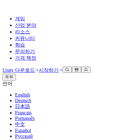
게임
산업 분야
리소스
커뮤니티
학습
문의하기
가격 책정
개발
활용 부문
테크니컬 라이브러리
커뮤니티 허브
모든 레벨 지원
지원 옵션
Unity 다운로드
시작하기
Unity Learn
Unity 엔진
3D 협업
기술 자료
토론
도움 받기
언어
무료로 Unity 기술 마스터
모든 플랫폼 위한 2D 및 3D 게임 제작
실시간 3D 프로젝트 빌드 및 검토
성공을 위한 Unity
공식 유저. '광고 지면'의 타겟 고객 매뉴얼 및 API 레퍼런스
토론, 문제 해결, 소통
English
전문 교육
Deutsch
협업
몰입형 교육
Success 플랜
개발자 툴
이벤트
日本語
Unity 강사와 함께 팀의 역량을 강화하세요
팀과 함께 신속한 협업과 반복 작업을 수행하세요.
몰입도 높은 환경 제작
전문가 지원을 통해 더 빠르게 목표 도달률 달성
릴리스 버전 및 이슈 트래커
글로벌 이벤트 및 현지 이벤트
Français
Unity 처음 사용하시나요
Unity 다운로드
Português
커뮤니티 사례
FAQ
고객 경험
中文
로드맵
시작하기
일반적인 질문에 대한 답변
플랜 및 가격
인터랙티브 3D 경험 제작
Español
Made with Unity
예정된 기능 검토
학습 시작하기
배포
산업 분야
Русский
Unity 크리에이터 소개