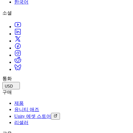
문의하기
한국어
용어집
Unity 필수 학습 길잡이
유니티 팀과 소통하기
멀티플랫폼
제조업
Livestreams
소셜
기술 용어 라이브러리
Unity 사용이 처음이신가요? 여정 시작하기
Unity가 지원하는 25개 이상의 플랫폼을 살펴보세요.
운영 우수성 확보
개발자, 크리에이터, Insider와의 소통
분석 자료
사용법 가이드
LiveOps
리테일
Unity Awards
활용 사례
출시 후 인사이트를 확인하고 라이브 게임을 운영하세요.
실용적인 팁 및 베스트 프랙티스
상점 경험을 온라인 경험으로 전환
전 세계 Unity 크리에이터 축하
실제 성공 사례
성장
교육
자동차
베스트 프랙티스 가이드
사용자 확보
학생용
혁신을 가속화하고 차량 내 경험을 향상시키세요.
전문가 팁
모바일 사용자를 검색하고 Acquire
커리어 시작하기
모든 산업 보기
데모
인앱 결제
교육 담당자 대상 교육
데모, 샘플 및 빌딩 블록
통화
매장 및 D2C 전반에 걸쳐 IAP 관리하세요.
교육 효율 극대화
모든 리소스
USD
새로운 기능
수익화
교육 라이선스
구매
적합한 게임으로 플레이어 연결
교육 기관에 Unity 강력한 기능 도입
제품
블로그
Unity로 광고하세요
Unity로 수익화하세요
유니티 애즈
업데이트, 정보, 기술 팁
활용 부문
자격증
Unity 에셋 스토어
Unity 숙련도를 입증하세요
리셀러
뉴스
모바일 게임
뉴스, 스토리, 보도 센터
Unity로 모바일 히트작을 제작하고 성장시키세요.