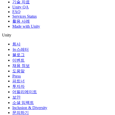
기술 자료
Unity QA
FAQ
Services Status
활용 사례
Made with Unity
Unity
회사
뉴스레터
블로그
이벤트
채용 정보
도움말
Press
파트너
투자자
어필리에이트
보안
소셜 임팩트
Inclusion & Diversity
문의하기