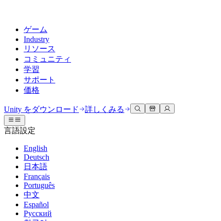
ゲーム
Industry
リソース
コミュニティ
学習
サポート
価格
開発
活用事例
技術ライブラリ
コミュニティハブ
すべてのレベルに対応
サポートオプション
Unity をダウンロード
詳しくみる
Unity Learn
Unityエンジン
3Dコラボレーション
ドキュメント
ディスカッション
ヘルプを得る
言語設定
無料でUnityスキルをマスターする
任意のプラットフォーム向けに2Dおよび3Dゲームを構築
リアルタイムで3Dプロジェクトを構築およびレビューする
Unityで成功するためのサポート
公式ユーザーマニュアルとAPIリファレンス
議論、問題解決、つながる
English
プロフェッショナルトレーニング
Deutsch
Success Plan
共同作業
没入型トレーニング
開発者ツール
イベント
日本語
Unityトレーナーでチームをレベルアップ
専門的なサポートで目標を早く達成する
チームでの共同作業と迅速なイテレーション
没入型環境でのトレーニング
リリースバージョンと問題追跡
グローバルおよびローカルイベント
Français
Unity初心者向け
Unity をダウンロード
Português
コミュニティストーリー
FAQ
顧客体験
中文
よくある質問への回答
ロードマップ
スタートガイド
プランと価格
インタラクティブな3D体験を作成する
Español
Made with Unity
今後の機能をレビューする
学習を開始しましょう
デプロイ
業界
Русский
Unityクリエイターの紹介
お問い合わせ