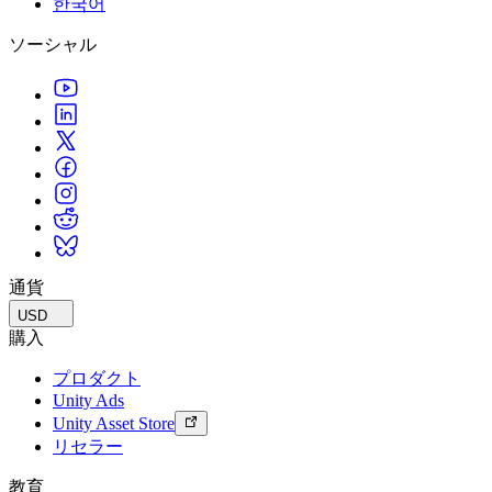
한국어
私たちのチームに連絡する
用語集
Unityエッセンシャルパスウェイ
マルチプラットフォーム
製造業
ライブストリーム
ソーシャル
技術用語のライブラリ
Unity は初めてですか？旅を始めましょう
Unity がサポートする 25 以上のプラットフォームを見る
運用の卓越性を達成する
開発者、クリエイター、インサイダーに参加する
インサイト
ハウツーガイド
LiveOps
小売
Unity Awards
ケーススタディ
ローンチ後のインサイトとライブゲームオペレーション
実用的なヒントとベストプラクティス
店内体験をオンライン体験に変換する
世界中のUnityクリエイターを祝う
実際の成功事例
成長
教育
自動車
ベストプラクティスガイド
詳しく見る
学生向け
イノベーションと車内体験を促進する
専門家のヒントとコツ
発見され、モバイルユーザーを獲得する
キャリアをスタートさせる
すべての業界を見る
デモ
アプリ内課金
教育者向け
デモ、サンプル、ビルディングブロック
通貨
ストアとD2C全体でIAPを管理
教育を大幅に強化
すべてのリソース
USD
新機能
収益化
教育機関向けライセンス
購入
プレイヤーを適切なゲームに接続する
Unityの力をあなたの機関に持ち込む
プロダクト
ブログ
Unity で宣伝
Unity で収益化
Unity Ads
更新情報、情報、技術的ヒント
活用事例
認定教材
Unity Asset Store
Unityのマスタリーを証明する
リセラー
お知らせ
モバイルゲーム
ニュース、ストーリー、プレスセンター
Unity でモバイル向けヒット作を制作して成長させる
教育