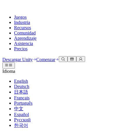
Juegos
Industria
Recursos
Comunidad
Aprendizaje
Asistencia
Precios
Desarrollar
Casos de uso
Biblioteca técnica
Centro de la comunidad
Para todos los niveles
Opciones de soporte
Descargar Unity
Comenzar
Motor de Unity
Colaboración 3D
Documentación
Discusiones
Unity Learn
Obtener ayuda
Idioma
Crea juegos 2D y 3D para cualquier plataforma
Construye y revisa proyectos 3D en tiempo real
Domina las habilidades de Unity de forma gratuita
Ayudándote a tener éxito con Unity
Manuales de usuario oficiales y referencias de API
Discute, resuelve problemas y conéctate
English
Colaboración
Capacitación envolvente
Capacitación profesional
Planes de éxito
Deutsch
Herramientas para desarrolladores
Eventos
Colabora e itera rápidamente con tu equipo
Capacitación en entornos envolventes
Mejora tu equipo con entrenadores de Unity
Alcanza tus metas más rápido con soporte experto
日本語
Versiones de lanzamiento y rastreador de problemas
Eventos globales y locales
Descargar Unity
¿No tienes experiencia con Unity?
Français
Historias de la comunidad
Experiencias del cliente
PREGUNTAS FRECUENTES
Português
Hoja de ruta
Planes y precios
Crea experiencias interactivas en 3D
Primeros pasos
Respuestas a preguntas comunes
中文
Revisar características próximas
Hecho con Unity
Implementar
Industrias
Pon en marcha tu aprendizaje
Español
Presentando a los creadores de Unity
Русский
Contáctanos
Glosario
한국어
Multiplataforma
Fabricación
Rutas esenciales de Unity
Conéctate con nuestro equipo
Biblioteca de términos técnicos
Transmisiones en vivo