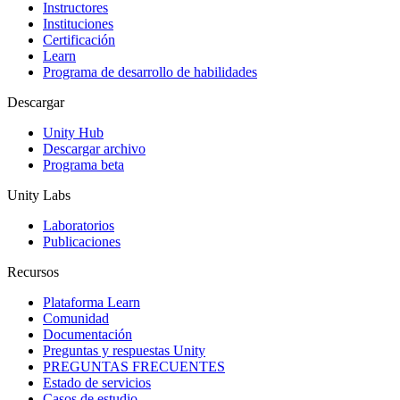
Instructores
Juegos XR
Instituciones
Lanza juegos XR en múltiples plataformas
Certificación
Learn
Programa de desarrollo de habilidades
Juegos multijugador
Simplifica el desarrollo de juegos multijugador
Descargar
Unity Hub
Descargar archivo
Programa beta
Unity Labs
Laboratorios
Publicaciones
Recursos
Plataforma Learn
Comunidad
Documentación
Preguntas y respuestas Unity
PREGUNTAS FRECUENTES
Estado de servicios
Casos de estudio