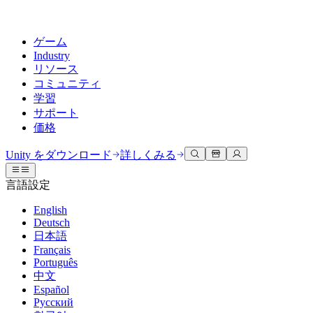
ゲーム
Industry
リソース
コミュニティ
学習
サポート
価格
開発
活用事例
技術ライブラリ
コミュニティハブ
すべてのレベルに対応
サポートオプション
Unity をダウンロード
詳しくみる
Unity Learn
Unityエンジン
3Dコラボレーション
ドキュメント
ディスカッション
ヘルプを得る
言語設定
無料でUnityスキルをマスターする
任意のプラットフォーム向けに2Dおよび3Dゲームを構築
リアルタイムで3Dプロジェクトを構築およびレビューする
Unityで成功するためのサポート
公式ユーザーマニュアルとAPIリファレンス
議論、問題解決、つながる
English
プロフェッショナルトレーニング
Deutsch
Success Plan
共同作業
没入型トレーニング
開発者ツール
イベント
日本語
Unityトレーナーでチームをレベルアップ
専門的なサポートで目標を早く達成する
チームでの共同作業と迅速なイテレーション
没入型環境でのトレーニング
リリースバージョンと問題追跡
グローバルおよびローカルイベント
Français
Unity初心者向け
Unity をダウンロード
Português
コミュニティストーリー
FAQ
顧客体験
中文
よくある質問への回答
ロードマップ
スタートガイド
プランと価格
インタラクティブな3D体験を作成する
Español
Made with Unity
今後の機能をレビューする
学習を開始しましょう
デプロイ
業界
Русский
Unityクリエイターの紹介
お問い合わせ