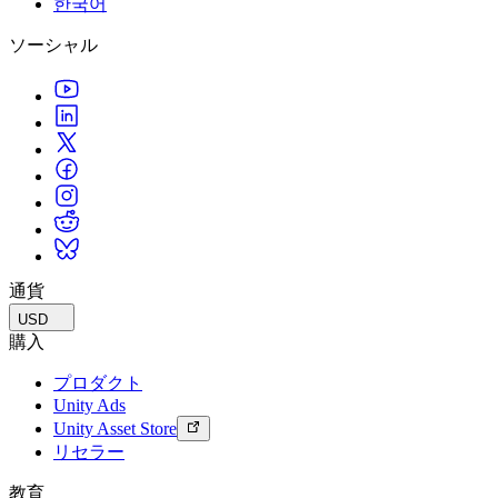
한국어
私たちのチームに連絡する
用語集
Unityエッセンシャルパスウェイ
マルチプラットフォーム
製造業
ライブストリーム
ソーシャル
技術用語のライブラリ
Unity は初めてですか？旅を始めましょう
Unity がサポートする 25 以上のプラットフォームを見る
運用の卓越性を達成する
開発者、クリエイター、インサイダーに参加する
インサイト
ハウツーガイド
LiveOps
小売
Unity Awards
ケーススタディ
ローンチ後のインサイトとライブゲームオペレーション
実用的なヒントとベストプラクティス
店内体験をオンライン体験に変換する
世界中のUnityクリエイターを祝う
実際の成功事例
成長
教育
自動車
ベストプラクティスガイド
詳しく見る
学生向け
イノベーションと車内体験を促進する
専門家のヒントとコツ
発見され、モバイルユーザーを獲得する
キャリアをスタートさせる
すべての業界を見る
デモ
アプリ内課金
教育者向け
デモ、サンプル、ビルディングブロック
通貨
ストアとD2C全体でIAPを管理
教育を大幅に強化
すべてのリソース
USD
新機能
収益化
教育機関向けライセンス
購入
プレイヤーを適切なゲームに接続する
Unityの力をあなたの機関に持ち込む
プロダクト
ブログ
Unity で宣伝
Unity で収益化
Unity Ads
更新情報、情報、技術的ヒント
活用事例
認定教材
Unity Asset Store
Unityのマスタリーを証明する
リセラー
お知らせ
モバイルゲーム
ニュース、ストーリー、プレスセンター
Unity でモバイル向けヒット作を制作して成長させる
教育