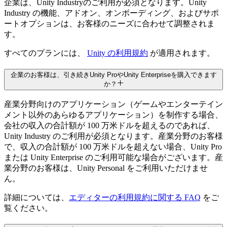
Unity AI クレジット
企業は、Unity Industryのご利用が必須となります。Unity
Industry の機能、アドオン、オンボーディング、およびサポ
月額サブスクリプションが必要です
ートオプションは、お客様のニーズに合わせて調整されま
す。
2,000/月
すべてのプランには、
Unity の利用規約
が適用されます。
3,000/月
企業のお客様は、引き続きUnity ProやUnity Enterpriseを購入できます
3,000/月
か？
Unity AI の同時 MCP 接続数
産業分野向けのアプリケーション（ゲームやエンターテイン
月額サブスクリプションが必要です
メント以外のあらゆるアプリケーション）を制作する場合、
会社の収入の合計額が 100 万米ドルを超えるのであれば、
3
Unity Industry のご利用が必須となります。産業分野のお客様
で、収入の合計額が 100 万米ドルを超えない場合、Unity Pro
5
または Unity Enterprise のご利用可能な場合がございます。産
5
業分野のお客様は、Unity Personal をご利用いただけませ
ん。
スプラッシュスクリーンのカスタム化
詳細については、
エディターの利用規約に関する FAQ
をご
覧ください。