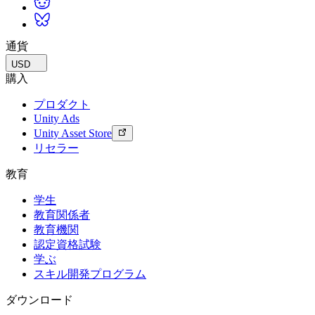
$0.10/GB
$0.10/GB
通貨
含まれるコンピューティング
USD
購入
Windows 200分（Micro）、Linux 100分
（Micro）、Mac 100分（Standard）
プロダクト
Unity Ads
200 Windows 分 (マイクロ)、100 Linux
Unity Asset Store
分 (マイクロ)、100 Mac 分 (スタンダ
リセラー
ード)
教育
200 Windows 分 (マイクロ)、100 Linux
分 (マイクロ)、100 Mac 分 (スタンダ
学生
ード)
教育関係者
教育機関
200 Windows 分 (マイクロ) 100 Linux
認定資格試験
分 (マイクロ) 100 Mac 分 (スタンダー
学ぶ
ド)
スキル開発プログラム
1分あたりのコスト（マイクロ）
ダウンロード