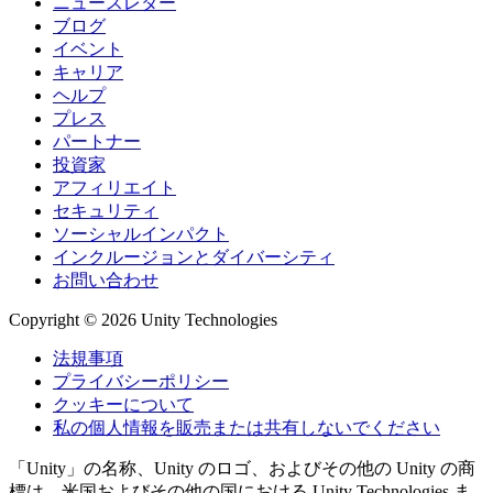
ニュースレター
Linux：0.11ドル、Mac：0.12ドル、
ブログ
Windows：0.12ドル
イベント
キャリア
Linux: 0.11 ドル、Mac: 0.12 ドル、
ヘルプ
Windows: 0.12 ドル
プレス
パートナー
Linux: 0.11ドル、Mac: 0.12ドル、
投資家
Windows: 0.121ドル
アフィリエイト
セキュリティ
Linux: 0.11ドル Mac: 0.12ドル
ソーシャルインパクト
Windows: 0.12ドル
インクルージョンとダイバーシティ
お問い合わせ
分単位のコスト（ウルトラ）
Copyright © 2026 Unity Technologies
Linux：0.18ドル、Mac：0.20ドル、
Windows：0.20ドル
法規事項
プライバシーポリシー
Linux: 0.18 ドル、Mac: 0.20 ドル、
クッキーについて
Windows: 0.20 ドル
私の個人情報を販売または共有しないでください
Linux: 0.18ドル、Mac: 0.20ドル、
「Unity」の名称、Unity のロゴ、およびその他の Unity の商
Windows: 0.20ドル
標は、米国およびその他の国における Unity Technologies ま