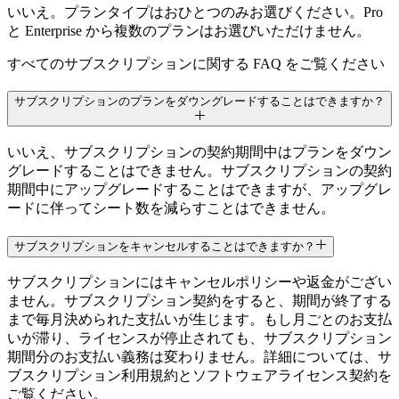
いいえ。プランタイプはおひとつのみお選びください。Pro
25 GB
と Enterprise から複数のプランはお選びいただけません。
25 GB
すべてのサブスクリプションに関する FAQ をご覧ください
25-100 GBの標準ストレージ
サブスクリプションのプランをダウングレードすることはできますか？
1GBあたり0.10ドル
$0.10/GB
いいえ、サブスクリプションの契約期間中はプランをダウン
グレードすることはできません。サブスクリプションの契約
$0.10/GB
期間中にアップグレードすることはできますが、アップグレ
$0.10/GB
ードに伴ってシート数を減らすことはできません。
100 GB以上の標準ストレージ
サブスクリプションをキャンセルすることはできますか？
0.06ドル/GB
サブスクリプションにはキャンセルポリシーや返金がござい
ません。サブスクリプション契約をすると、期間が終了する
$0.06/GB
まで毎月決められた支払いが生じます。もし月ごとのお支払
$0.06/GB
いが滞り、ライセンスが停止されても、サブスクリプション
期間分のお支払い義務は変わりません。詳細については、サ
$0.06/GB
ブスクリプション利用規約とソフトウェアライセンス契約を
ご覧ください。
無料枠を超えたストレージ消費