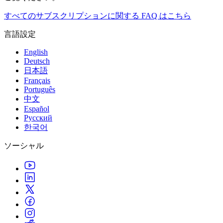
すべてのサブスクリプションに関する FAQ はこちら
1GBあたり0.30ドル
言語設定
$0.30/GB
$0.30/GB
English
Deutsch
0.30 ドル / GB
日本語
Français
無料コンピューティング
Português
中文
100 GB
Español
Русский
100 GB
한국어
100 GB
ソーシャル
100 GB
イーグレス
1GBあたり0.10ドル
$0.10/GB