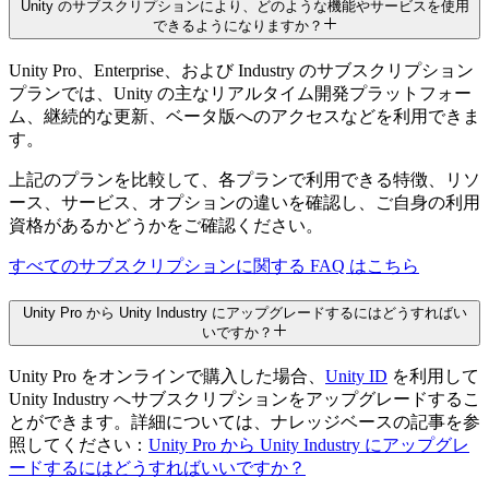
Unity のサブスクリプションにより、どのような機能やサービスを使用
できるようになりますか？
ゲームコンソールへの展開
Unity Pro、Enterprise、および Industry のサブスクリプション
プランでは、Unity の主なリアルタイム開発プラットフォー
ム、継続的な更新、ベータ版へのアクセスなどを利用できま
す。
Apple Vision Pro 向けに 3D 空間アプリ
を開発しよう
上記のプランを比較して、各プランで利用できる特徴、リソ
ース、サービス、オプションの違いを確認し、ご自身の利用
資格があるかどうかをご確認ください。
すべてのサブスクリプションに関する FAQ はこちら
LTS の 3 年間の延長サポート
Unity Pro から Unity Industry にアップグレードするにはどうすればい
いですか？
Unity Pro をオンラインで購入した場合、
Unity ID
を利用して
Build Server ライセンスのキャパシテ
Unity Industry へサブスクリプションをアップグレードするこ
ィ
とができます。詳細については、ナレッジベースの記事を参
照してください：
Unity Pro から Unity Industry にアップグレ
ードするにはどうすればいいですか？
追加料金が発生