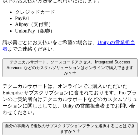
以下のお支払い方法をご利用いただけます。
Unity Studio
クレジッドカード
PayPal
Alipay（支付宝）
UnionPay（銀聯）
コラボレーション
請求書ごとにお支払いをご希望の場合は、
Unity の営業担当
者
までご連絡ください。
Unity Asset Manager ストレージ
テクニカルサポート、ソースコードアクセス、Integrated Success
組織あたり10 GB
Services などのカスタムソリューションはオンラインで購入できます
か？
50 GB / シート
テクニカルサポートは、オンラインでご購入いただいた
120 GB / シート
Enterprise サブスクリプションに含まれております。Pro プラ
ンのご契約者向けテクニカルサポートなどのカスタムソリュ
120 GB / シート
ーションに関しましては、Unity の営業担当者までお問い合
月ごとに含まれる標準ストレージ
わせください。
25 GB
自分の事業内で複数のサブスクリプションプランを選択することはでき
ますか？
25 GB