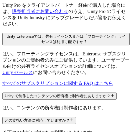
Unity Pro をクライアントパートナー経由で購入した場合に
は、
販売担当者にお問い合わせ
のうえ、Unity Pro のライセ
ンスを Unity Industry にアップグレードしたい旨をお伝えく
ソースコードへのアクセス（読み取り
ださい。
専用）
Unity Enterpriseでは、共有ライセンスまたは「フローティング」ライ
センスは利用可能ですか？
はい。フローティングライセンスは、Enterprise サブスクリ
Source Code Adapt
プションのご契約者のみにご提供しています。ユーザープー
ル向けの共有ライセンスオプションの詳細については、
Unity セールス
にお問い合わせください。
追加料金が発生
すべてのサブスクリプションに関する FAQ はこちら
追加料金が発生
Unity で制作したコンテンツの所有権は制作者にありますか？
業界に特化したソリューション用ツー
ルキット
はい。コンテンツの所有権は制作者にあります。
どの支払い方法に対応していますか？