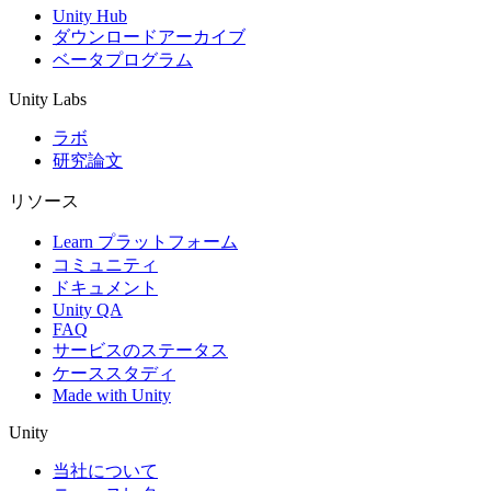
Linux：0.02ドル、Windows：0.02ドル
Unity Hub
ダウンロードアーカイブ
Linux: 0.02 ドル、Windows: 0.02 ドル
ベータプログラム
Linux: 0.02ドル、Windows: 0.02ドル
Unity Labs
Linux: 0.02ドル Windows: 0.02ドル
ラボ
研究論文
分あたりの料金（標準）
リソース
Linux：0.06ドル、Mac：0.07ドル、
Windows：0.07ドル
Learn プラットフォーム
コミュニティ
Linux: 0.06 ドル、Mac: 0.07 ドル、
ドキュメント
Windows: 0.07 ドル
Unity QA
FAQ
Linux: 0.06ドル、Mac: 0.07ドル、
サービスのステータス
Windows: 0.07ドル
ケーススタディ
Made with Unity
Linux: 0.06ドル Mac: 0.07ドル
Windows: 0.07ドル
Unity
当社について
フリーの機械