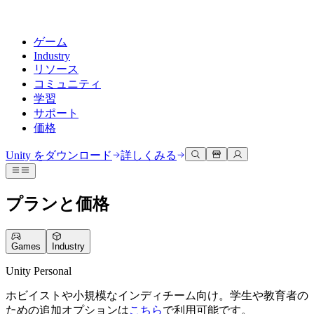
ゲーム
Industry
リソース
コミュニティ
学習
サポート
価格
開発
活用事例
技術ライブラリ
コミュニティハブ
すべてのレベルに対応
サポートオプション
Unity をダウンロード
詳しくみる
Unity Learn
Unityエンジン
3Dコラボレーション
ドキュメント
ディスカッション
ヘルプを得る
無料でUnityスキルをマスターする
任意のプラットフォーム向けに2Dおよび3Dゲームを構築
リアルタイムで3Dプロジェクトを構築およびレビューする
Unityで成功するためのサポート
プランと価格
公式ユーザーマニュアルとAPIリファレンス
議論、問題解決、つながる
プロフェッショナルトレーニング
Success Plan
共同作業
没入型トレーニング
開発者ツール
イベント
Unityトレーナーでチームをレベルアップ
専門的なサポートで目標を早く達成する
チームでの共同作業と迅速なイテレーション
没入型環境でのトレーニング
Games
Industry
リリースバージョンと問題追跡
グローバルおよびローカルイベント
Unity初心者向け
Unity をダウンロード
コミュニティストーリー
FAQ
顧客体験
Unity Personal
よくある質問への回答
ロードマップ
スタートガイド
プランと価格
インタラクティブな3D体験を作成する
ホビイストや小規模なインディチーム向け。学生や教育者の
Made with Unity
今後の機能をレビューする
学習を開始しましょう
デプロイ
業界
Unityクリエイターの紹介
ための追加オプションは
こちら
で利用可能です。
お問い合わせ