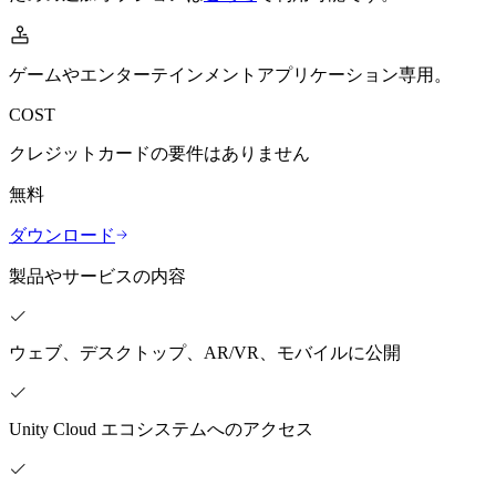
私たちのチームに連絡する
用語集
Unityエッセンシャルパスウェイ
マルチプラットフォーム
製造業
ライブストリーム
技術用語のライブラリ
Unity は初めてですか？旅を始めましょう
Unity がサポートする 25 以上のプラットフォームを見る
運用の卓越性を達成する
開発者、クリエイター、インサイダーに参加する
インサイト
ゲームやエンターテインメントアプリケーション専用。
ハウツーガイド
LiveOps
小売
Unity Awards
COST
ケーススタディ
ローンチ後のインサイトとライブゲームオペレーション
実用的なヒントとベストプラクティス
店内体験をオンライン体験に変換する
世界中のUnityクリエイターを祝う
実際の成功事例
成長
教育
クレジットカードの要件はありません
自動車
ベストプラクティスガイド
詳しく見る
学生向け
無料
イノベーションと車内体験を促進する
専門家のヒントとコツ
発見され、モバイルユーザーを獲得する
キャリアをスタートさせる
すべての業界を見る
ダウンロード
デモ
アプリ内課金
教育者向け
製品やサービスの内容
デモ、サンプル、ビルディングブロック
ストアとD2C全体でIAPを管理
教育を大幅に強化
すべてのリソース
新機能
収益化
教育機関向けライセンス
ウェブ、デスクトップ、AR/VR、モバイルに公開
プレイヤーを適切なゲームに接続する
Unityの力をあなたの機関に持ち込む
ブログ
Unity で宣伝
Unity で収益化
更新情報、情報、技術的ヒント
活用事例
認定教材
Unity Cloud エコシステムへのアクセス
Unityのマスタリーを証明する
お知らせ
モバイルゲーム
ニュース、ストーリー、プレスセンター
Unity でモバイル向けヒット作を制作して成長させる