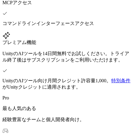
MCPアクセス
インディーゲーム
少人数のチームで大規模なゲームを開発する
コマンドラインインターフェースアクセス
XR ゲーム
XR ゲームを複数プラットフォーム向けにローンチする
プレミアム機能
マルチプレイヤーゲーム
UnityのAIツールを14日間無料でお試しください。トライア
マルチプレイヤーゲーム制作を簡素化
ル終了後はサブスクリプションをご利用いただけます。
UnityのAIツール向け月間クレジット許容量1,000。
特別条件
がUnityクレジットに適用されます。
Pro
最も人気のある
経験豊富なチームと個人開発者向け。