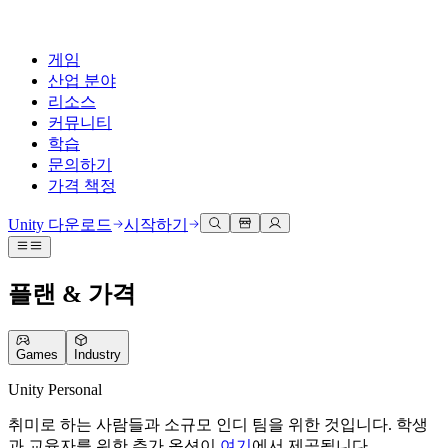
게임
산업 분야
리소스
커뮤니티
학습
문의하기
가격 책정
개발
활용 부문
테크니컬 라이브러리
커뮤니티 허브
모든 레벨 지원
지원 옵션
Unity 다운로드
시작하기
Unity Learn
Unity 엔진
3D 협업
기술 자료
토론
도움 받기
무료로 Unity 기술 마스터
모든 플랫폼 위한 2D 및 3D 게임 제작
실시간 3D 프로젝트 빌드 및 검토
성공을 위한 Unity
플랜 & 가격
공식 유저. '광고 지면'의 타겟 고객 매뉴얼 및 API 레퍼런스
토론, 문제 해결, 소통
전문 교육
협업
몰입형 교육
Success 플랜
개발자 툴
이벤트
Unity 강사와 함께 팀의 역량을 강화하세요
팀과 함께 신속한 협업과 반복 작업을 수행하세요.
몰입도 높은 환경 제작
전문가 지원을 통해 더 빠르게 목표 도달률 달성
Games
Industry
릴리스 버전 및 이슈 트래커
글로벌 이벤트 및 현지 이벤트
Unity 처음 사용하시나요
Unity 다운로드
커뮤니티 사례
FAQ
고객 경험
Unity Personal
로드맵
시작하기
일반적인 질문에 대한 답변
플랜 및 가격
인터랙티브 3D 경험 제작
취미로 하는 사람들과 소규모 인디 팀을 위한 것입니다. 학생
Made with Unity
예정된 기능 검토
학습 시작하기
배포
산업 분야
Unity 크리에이터 소개
과 교육자를 위한 추가 옵션이
여기
에서 제공됩니다.