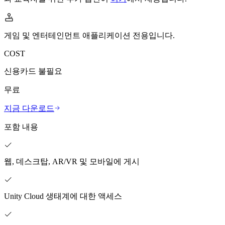
문의하기
용어집
Unity 필수 학습 길잡이
유니티 팀과 소통하기
멀티플랫폼
제조업
Livestreams
기술 용어 라이브러리
Unity 사용이 처음이신가요? 여정 시작하기
Unity가 지원하는 25개 이상의 플랫폼을 살펴보세요.
운영 우수성 확보
개발자, 크리에이터, Insider와의 소통
분석 자료
게임 및 엔터테인먼트 애플리케이션 전용입니다.
사용법 가이드
LiveOps
리테일
Unity Awards
COST
활용 사례
출시 후 인사이트를 확인하고 라이브 게임을 운영하세요.
실용적인 팁 및 베스트 프랙티스
상점 경험을 온라인 경험으로 전환
전 세계 Unity 크리에이터 축하
실제 성공 사례
성장
교육
신용카드 불필요
자동차
베스트 프랙티스 가이드
사용자 확보
학생용
무료
혁신을 가속화하고 차량 내 경험을 향상시키세요.
전문가 팁
모바일 사용자를 검색하고 Acquire
커리어 시작하기
모든 산업 보기
지금 다운로드
데모
인앱 결제
교육 담당자 대상 교육
포함 내용
데모, 샘플 및 빌딩 블록
매장 및 D2C 전반에 걸쳐 IAP 관리하세요.
교육 효율 극대화
모든 리소스
새로운 기능
수익화
교육 라이선스
웹, 데스크탑, AR/VR 및 모바일에 게시
적합한 게임으로 플레이어 연결
교육 기관에 Unity 강력한 기능 도입
블로그
Unity로 광고하세요
Unity로 수익화하세요
업데이트, 정보, 기술 팁
활용 부문
자격증
Unity Cloud 생태계에 대한 액세스
Unity 숙련도를 입증하세요
뉴스
모바일 게임
뉴스, 스토리, 보도 센터
Unity로 모바일 히트작을 제작하고 성장시키세요.