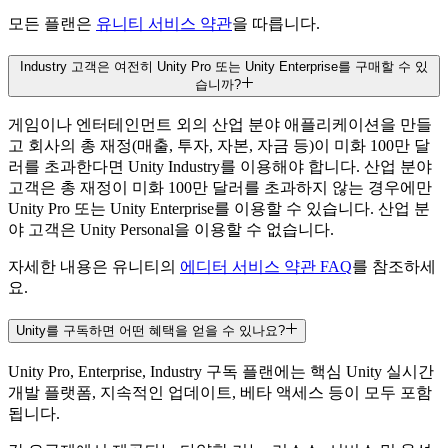
모든 플랜은
유니티 서비스 약관
을 따릅니다.
유니티 AI 크레딧
Industry 고객은 여전히 Unity Pro 또는 Unity Enterprise를 구매할 수 있
월간 구독 필수
습니까?
2,000/Month
게임이나 엔터테인먼트 외의 산업 분야 애플리케이션을 만들
월 3,000
고 회사의 총 재정(매출, 투자, 자본, 자금 등)이 미화 100만 달
러를 초과한다면 Unity Industry를 이용해야 합니다. 산업 분야
3,000/Month
고객은 총 재정이 미화 100만 달러를 초과하지 않는 경우에만
Unity Pro 또는 Unity Enterprise를 이용할 수 있습니다. 산업 분
유니티 AI 동시 MCP 연결
야 고객은 Unity Personal을 이용할 수 없습니다.
월간 구독 필수
자세한 내용은 유니티의
에디터 서비스 약관 FAQ
를 참조하세
3
요.
5
Unity를 구독하면 어떤 혜택을 얻을 수 있나요?
5
Unity Pro, Enterprise, Industry 구독 플랜에는 핵심 Unity 실시간
스플래시 화면 커스터마이징
개발 플랫폼, 지속적인 업데이트, 베타 액세스 등이 모두 포함
됩니다.