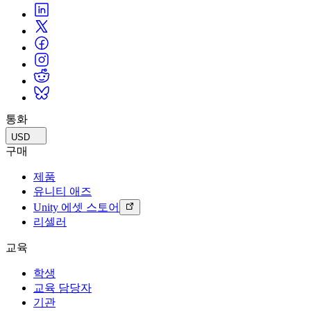
$0.30/GB
$0.30/GB
포함된 월별 출구
100 GB
100GB
통화
USD
100 GB
구매
100 GB
제품
유니티 애즈
출구
Unity 에셋 스토어
GB당 0.10달러
리셀러
$0.10/GB
교육
$0.10/GB
학생
교육 담당자
$0.10/GB
기관