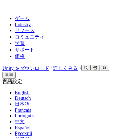
ゲーム
Industry
リソース
コミュニティ
学習
サポート
価格
開発
活用事例
技術ライブラリ
コミュニティハブ
すべてのレベルに対応
サポートオプション
Unity をダウンロード
詳しくみる
Unity Learn
Unityエンジン
3Dコラボレーション
ドキュメント
ディスカッション
ヘルプを得る
言語設定
無料でUnityスキルをマスターする
任意のプラットフォーム向けに2Dおよび3Dゲームを構築
リアルタイムで3Dプロジェクトを構築およびレビューする
Unityで成功するためのサポート
公式ユーザーマニュアルとAPIリファレンス
議論、問題解決、つながる
English
プロフェッショナルトレーニング
Deutsch
Success Plan
共同作業
没入型トレーニング
開発者ツール
イベント
日本語
Unityトレーナーでチームをレベルアップ
専門的なサポートで目標を早く達成する
チームでの共同作業と迅速なイテレーション
没入型環境でのトレーニング
リリースバージョンと問題追跡
グローバルおよびローカルイベント
Français
Unity初心者向け
Unity をダウンロード
Português
コミュニティストーリー
FAQ
顧客体験
中文
よくある質問への回答
ロードマップ
スタートガイド
プランと価格
インタラクティブな3D体験を作成する
Español
Made with Unity
今後の機能をレビューする
学習を開始しましょう
デプロイ
業界
Русский
Unityクリエイターの紹介
お問い合わせ