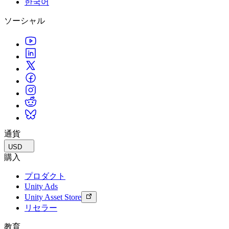
한국어
私たちのチームに連絡する
用語集
Unityエッセンシャルパスウェイ
マルチプラットフォーム
製造業
ライブストリーム
ソーシャル
技術用語のライブラリ
Unity は初めてですか？旅を始めましょう
Unity がサポートする 25 以上のプラットフォームを見る
運用の卓越性を達成する
開発者、クリエイター、インサイダーに参加する
インサイト
ハウツーガイド
LiveOps
小売
Unity Awards
ケーススタディ
ローンチ後のインサイトとライブゲームオペレーション
実用的なヒントとベストプラクティス
店内体験をオンライン体験に変換する
世界中のUnityクリエイターを祝う
実際の成功事例
成長
教育
自動車
ベストプラクティスガイド
詳しく見る
学生向け
イノベーションと車内体験を促進する
専門家のヒントとコツ
発見され、モバイルユーザーを獲得する
キャリアをスタートさせる
すべての業界を見る
デモ
アプリ内課金
教育者向け
デモ、サンプル、ビルディングブロック
通貨
ストアとD2C全体でIAPを管理
教育を大幅に強化
すべてのリソース
USD
新機能
収益化
教育機関向けライセンス
購入
プレイヤーを適切なゲームに接続する
Unityの力をあなたの機関に持ち込む
プロダクト
ブログ
Unity で宣伝
Unity で収益化
Unity Ads
更新情報、情報、技術的ヒント
活用事例
認定教材
Unity Asset Store
Unityのマスタリーを証明する
リセラー
お知らせ
モバイルゲーム
ニュース、ストーリー、プレスセンター
Unity でモバイル向けヒット作を制作して成長させる
教育