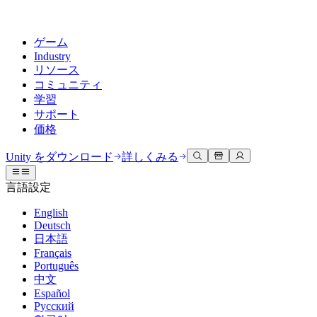
ゲーム
Industry
リソース
コミュニティ
学習
サポート
価格
開発
活用事例
技術ライブラリ
コミュニティハブ
すべてのレベルに対応
サポートオプション
Unity をダウンロード
詳しくみる
Unity Learn
Unityエンジン
3Dコラボレーション
ドキュメント
ディスカッション
ヘルプを得る
言語設定
無料でUnityスキルをマスターする
任意のプラットフォーム向けに2Dおよび3Dゲームを構築
リアルタイムで3Dプロジェクトを構築およびレビューする
Unityで成功するためのサポート
公式ユーザーマニュアルとAPIリファレンス
議論、問題解決、つながる
English
プロフェッショナルトレーニング
Deutsch
Success Plan
共同作業
没入型トレーニング
開発者ツール
イベント
日本語
Unityトレーナーでチームをレベルアップ
専門的なサポートで目標を早く達成する
チームでの共同作業と迅速なイテレーション
没入型環境でのトレーニング
リリースバージョンと問題追跡
グローバルおよびローカルイベント
Français
Unity初心者向け
Unity をダウンロード
Português
コミュニティストーリー
FAQ
顧客体験
中文
よくある質問への回答
ロードマップ
スタートガイド
プランと価格
インタラクティブな3D体験を作成する
Español
Made with Unity
今後の機能をレビューする
学習を開始しましょう
デプロイ
業界
Русский
Unityクリエイターの紹介
お問い合わせ