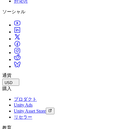
한국어
私たちのチームに連絡する
用語集
Unityエッセンシャルパスウェイ
マルチプラットフォーム
製造業
ライブストリーム
ソーシャル
技術用語のライブラリ
Unity は初めてですか？旅を始めましょう
Unity がサポートする 25 以上のプラットフォームを見る
運用の卓越性を達成する
開発者、クリエイター、インサイダーに参加する
インサイト
ハウツーガイド
LiveOps
小売
Unity Awards
ケーススタディ
ローンチ後のインサイトとライブゲームオペレーション
実用的なヒントとベストプラクティス
店内体験をオンライン体験に変換する
世界中のUnityクリエイターを祝う
実際の成功事例
成長
教育
自動車
ベストプラクティスガイド
詳しく見る
学生向け
イノベーションと車内体験を促進する
専門家のヒントとコツ
発見され、モバイルユーザーを獲得する
キャリアをスタートさせる
すべての業界を見る
デモ
アプリ内課金
教育者向け
デモ、サンプル、ビルディングブロック
通貨
ストアとD2C全体でIAPを管理
教育を大幅に強化
すべてのリソース
USD
新機能
収益化
教育機関向けライセンス
購入
プレイヤーを適切なゲームに接続する
Unityの力をあなたの機関に持ち込む
プロダクト
ブログ
Unity で宣伝
Unity で収益化
Unity Ads
更新情報、情報、技術的ヒント
活用事例
認定教材
Unity Asset Store
Unityのマスタリーを証明する
リセラー
お知らせ
モバイルゲーム
ニュース、ストーリー、プレスセンター
Unity でモバイル向けヒット作を制作して成長させる
教育