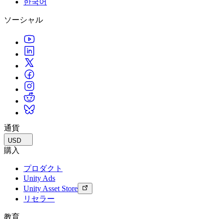
한국어
私たちのチームに連絡する
用語集
Unityエッセンシャルパスウェイ
マルチプラットフォーム
製造業
ライブストリーム
ソーシャル
技術用語のライブラリ
Unity は初めてですか？旅を始めましょう
Unity がサポートする 25 以上のプラットフォームを見る
運用の卓越性を達成する
開発者、クリエイター、インサイダーに参加する
インサイト
ハウツーガイド
LiveOps
小売
Unity Awards
ケーススタディ
ローンチ後のインサイトとライブゲームオペレーション
実用的なヒントとベストプラクティス
店内体験をオンライン体験に変換する
世界中のUnityクリエイターを祝う
実際の成功事例
成長
教育
自動車
ベストプラクティスガイド
詳しく見る
学生向け
イノベーションと車内体験を促進する
専門家のヒントとコツ
発見され、モバイルユーザーを獲得する
キャリアをスタートさせる
すべての業界を見る
デモ
アプリ内課金
教育者向け
デモ、サンプル、ビルディングブロック
通貨
ストアとD2C全体でIAPを管理
教育を大幅に強化
すべてのリソース
USD
新機能
収益化
教育機関向けライセンス
購入
プレイヤーを適切なゲームに接続する
Unityの力をあなたの機関に持ち込む
プロダクト
ブログ
Unity で宣伝
Unity で収益化
Unity Ads
更新情報、情報、技術的ヒント
活用事例
認定教材
Unity Asset Store
Unityのマスタリーを証明する
リセラー
お知らせ
モバイルゲーム
ニュース、ストーリー、プレスセンター
Unity でモバイル向けヒット作を制作して成長させる
教育