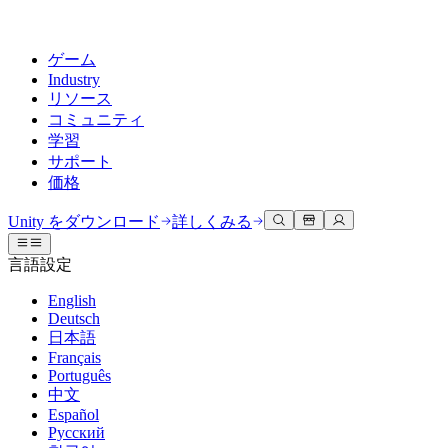
ゲーム
Industry
リソース
コミュニティ
学習
サポート
価格
開発
活用事例
技術ライブラリ
コミュニティハブ
すべてのレベルに対応
サポートオプション
Unity をダウンロード
詳しくみる
Unity Learn
Unityエンジン
3Dコラボレーション
ドキュメント
ディスカッション
ヘルプを得る
言語設定
無料でUnityスキルをマスターする
任意のプラットフォーム向けに2Dおよび3Dゲームを構築
リアルタイムで3Dプロジェクトを構築およびレビューする
Unityで成功するためのサポート
公式ユーザーマニュアルとAPIリファレンス
議論、問題解決、つながる
English
プロフェッショナルトレーニング
Deutsch
Success Plan
共同作業
没入型トレーニング
開発者ツール
イベント
日本語
Unityトレーナーでチームをレベルアップ
専門的なサポートで目標を早く達成する
チームでの共同作業と迅速なイテレーション
没入型環境でのトレーニング
リリースバージョンと問題追跡
グローバルおよびローカルイベント
Français
Unity初心者向け
Unity をダウンロード
Português
コミュニティストーリー
FAQ
顧客体験
中文
よくある質問への回答
ロードマップ
スタートガイド
プランと価格
インタラクティブな3D体験を作成する
Español
Made with Unity
今後の機能をレビューする
学習を開始しましょう
デプロイ
業界
Русский
Unityクリエイターの紹介
お問い合わせ