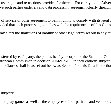
use rights and restrictions provided for therein. For clarity to the Adver
ave such parties under a valid data processing agreement clearly directing t
s of service or other agreement to permit Unity to comply with its legal
vided that such processing complies with the requirements of this Clau
alters the limitations of liability or other legal terms set out in any t
ansferred by each party, the parties hereby incorporate the Standard Co
e European Commission in decision 2004/915/EC in their entirety, subject
al Clauses shall be as set out below as Section 4 to this Data Protec
 subjects:
 and play games as well as the employees of our partners and vendors w