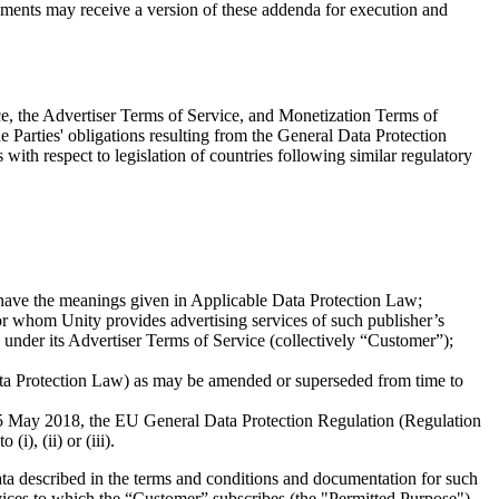
reements may receive a version of these addenda for execution and
ice, the Advertiser Terms of Service, and Monetization Terms of
 Parties' obligations resulting from the General Data Protection
with respect to legislation of countries following similar regulatory
ll have the meanings given in Applicable Data Protection Law;
or whom Unity provides advertising services of such publisher’s
under its Advertiser Terms of Service (collectively “Customer”);
ata Protection Law) as may be amended or superseded from time to
 25 May 2018, the EU General Data Protection Regulation (Regulation
), (ii) or (iii).
ata described in the terms and conditions and documentation for such
ervices to which the “Customer” subscribes (the "Permitted Purpose").