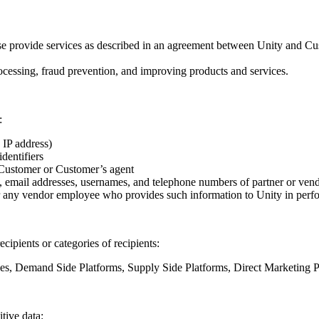
ise provide services as described in an agreement between Unity and C
ocessing, fraud prevention, and improving products and services.
:
 IP address)
dentifiers
by Customer or Customer’s agent
mail addresses, usernames, and telephone numbers of partner or vend
 or any vendor employee who provides such information to Unity in perfo
cipients or categories of recipients:
nges, Demand Side Platforms, Supply Side Platforms, Direct Marketing P
tive data: