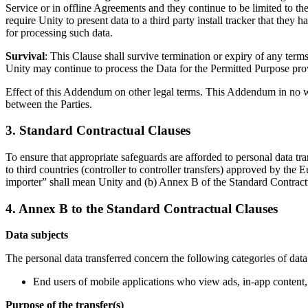
Service or in offline Agreements and they continue to be limited to the 
require Unity to present data to a third party install tracker that they h
for processing such data.
Survival
: This Clause shall survive termination or expiry of any term
Unity may continue to process the Data for the Permitted Purpose pro
Effect of this Addendum on other legal terms. This Addendum in no way 
between the Parties.
3. Standard Contractual Clauses
To ensure that appropriate safeguards are afforded to personal data tr
to third countries (controller to controller transfers) approved by th
importer” shall mean Unity and (b) Annex B of the Standard Contractu
4. Annex B to the Standard Contractual Clauses
Data subjects
The personal data transferred concern the following categories of data
End users of mobile applications who view ads, in-app content,
Purpose of the transfer(s)