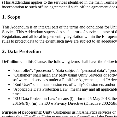
(This Addendum applies to the services identified in the main Terms 
私たちのチームに連絡する
用語集
Unityエッセンシャルパスウェイ
マルチプラットフォーム
製造業
incorporation to such offline agreement if such offline agreement does
ライブストリーム
技術用語のライブラリ
Unity は初めてですか？旅を始めましょう
Unity がサポートする 25 以上のプラットフォームを見る
運用の卓越性を達成する
開発者、クリエイター、インサイダーに参加する
インサイト
1. Scope
ハウツーガイド
LiveOps
小売
Unity Awards
This Addendum is an integral part of the terms and conditions for Uni
ケーススタディ
ローンチ後のインサイトとライブゲームオペレーション
実用的なヒントとベストプラクティス
店内体験をオンライン体験に変換する
Service. This Addendum supersedes such terms of service in case of di
世界中のUnityクリエイターを祝う
実際の成功事例
成長
教育
Regulation, and all local implementing legislation within the European 
自動車
rules to protect data to the extent such laws are subject to an adequa
ベストプラクティスガイド
詳しく見る
学生向け
イノベーションと車内体験を促進する
2. Data Protection
専門家のヒントとコツ
発見され、モバイルユーザーを獲得する
キャリアをスタートさせる
すべての業界を見る
Definitions
: In this Clause, the following terms shall have the follow
デモ
アプリ内課金
教育者向け
デモ、サンプル、ビルディングブロック
ストアとD2C全体でIAPを管理
教育を大幅に強化
"controller", "processor", "data subject", "personal data", "pr
すべてのリソース
“Customer” shall mean any party using Unity Services or softwa
新機能
software and services under a Publisher Agreement, and “Advert
収益化
教育機関向けライセンス
“End User” shall mean customers of Unity’s Customers and/or vi
プレイヤーを適切なゲームに接続する
Unityの力をあなたの機関に持ち込む
"Applicable Data Protection Law" means any and all applicable
ブログ
Unity で宣伝
Unity で収益化
time;
更新情報、情報、技術的ヒント
活用事例
認定教材
"EU Data Protection Law" means (i) prior to 25 May 2018, the 
Unityのマスタリーを証明する
2016/679); (iii) the EU e-Privacy Directive (Directive 2002/58/EC
お知らせ
モバイルゲーム
Purpose of processing
: Unity Customers using Analytics services or 
ニュース、ストーリー、プレスセンター
Unity でモバイル向けヒット作を制作して成長させる
services (the "Data") to Unity to process as a Controller of the Data 