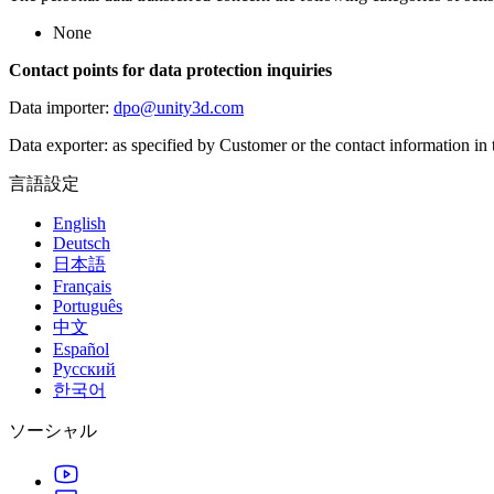
None
Contact points for data protection inquiries
Data importer:
dpo@unity3d.com
Data exporter: as specified by Customer or the contact information in
言語設定
English
Deutsch
日本語
Français
Português
中文
Español
Русский
한국어
ソーシャル