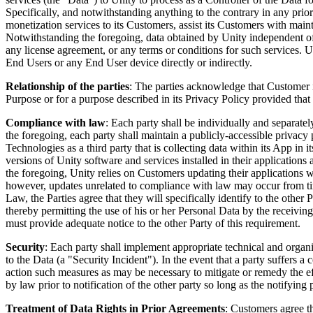
Specifically, and notwithstanding anything to the contrary in any prio
インディーゲーム
monetization services to its Customers, assist its Customers with maint
Notwithstanding the foregoing, data obtained by Unity independent of 
少人数のチームで大規模なゲームを開発する
any license agreement, or any terms or conditions for such services. Un
End Users or any End User device directly or indirectly.
XR ゲーム
XR ゲームを複数プラットフォーム向けにローンチする
Relationship of the parties
: The parties acknowledge that Customer is
Purpose or for a purpose described in its Privacy Policy provided that
マルチプレイヤーゲーム
Compliance with law
: Each party shall be individually and separatel
マルチプレイヤーゲーム制作を簡素化
the foregoing, each party shall maintain a publicly-accessible privacy 
Technologies as a third party that is collecting data within its App in
versions of Unity software and services installed in their applications
the foregoing, Unity relies on Customers updating their applications w
however, updates unrelated to compliance with law may occur from tim
Law, the Parties agree that they will specifically identify to the othe
thereby permitting the use of his or her Personal Data by the receivin
must provide adequate notice to the other Party of this requirement.
Security
: Each party shall implement appropriate technical and organis
to the Data (a "Security Incident"). In the event that a party suffers a
action such measures as may be necessary to mitigate or remedy the eff
by law prior to notification of the other party so long as the notifying
Treatment of Data Rights in Prior Agreements
: Customers agree t