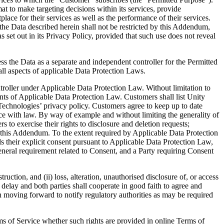
t to make targeting decisions within its services, provide
lace for their services as well as the performance of their services.
the Data described herein shall not be restricted by this Addendum,
 set out in its Privacy Policy, provided that such use does not reveal
ess the Data as a separate and independent controller for the Permitted
all aspects of applicable Data Protection Laws.
ontroller under Applicable Data Protection Law. Without limitation to
ments of Applicable Data Protection Law. Customers shall list Unity
ty Technologies’ privacy policy. Customers agree to keep up to date
ance with law. By way of example and without limiting the generality of
 to exercise their rights to disclosure and deletion requests;
 this Addendum. To the extent required by Applicable Data Protection
als their explicit consent pursuant to Applicable Data Protection Law,
general requirement related to Consent, and a Party requiring Consent
uction, and (ii) loss, alteration, unauthorised disclosure of, or access
e delay and both parties shall cooperate in good faith to agree and
th moving forward to notify regulatory authorities as may be required
ms of Service whether such rights are provided in online Terms of