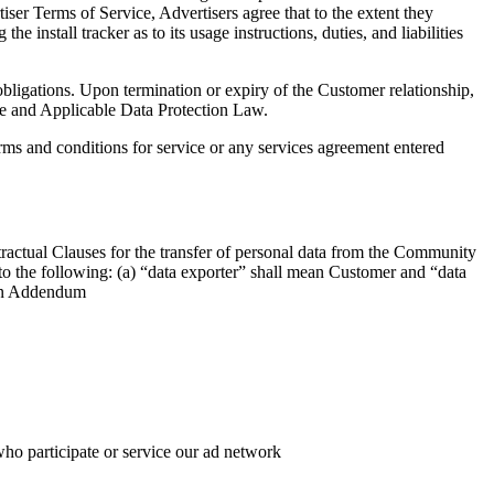
tiser Terms of Service, Advertisers agree that to the extent they
he install tracker as to its usage instructions, duties, and liabilities
 obligations. Upon termination or expiry of the Customer relationship,
se and Applicable Data Protection Law.
erms and conditions for service or any services agreement entered
ntractual Clauses for the transfer of personal data from the Community
 to the following: (a) “data exporter” shall mean Customer and “data
tion Addendum
ho participate or service our ad network