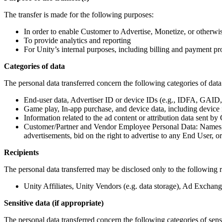
The transfer is made for the following purposes:
In order to enable Customer to Advertise, Monetize, or otherw
To provide analytics and reporting
For Unity’s internal purposes, including billing and payment pr
Categories of data
The personal data transferred concern the following categories of data
End-user data, Advertiser ID or device IDs (e.g., IDFA, GAID,
Game play, In-app purchase, and device data, including device i
Information related to the ad content or attribution data sent 
Customer/Partner and Vendor Employee Personal Data: Names, e
advertisements, bid on the right to advertise to any End User,
Recipients
The personal data transferred may be disclosed only to the following re
Unity Affiliates, Unity Vendors (e.g. data storage), Ad Excha
Sensitive data (if appropriate)
The personal data transferred concern the following categories of sensi