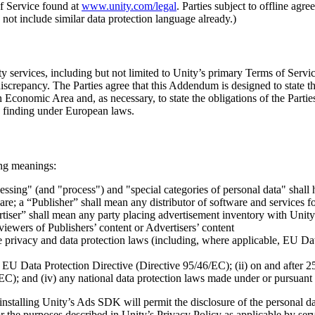
of Service found at
www.unity.com/legal
. Parties subject to offline ag
 not include similar data protection language already.)
ty services, including but not limited to Unity’s primary Terms of Serv
screpancy. The Parties agree that this Addendum is designed to state the
Economic Area and, as necessary, to state the obligations of the Parties 
cy finding under European laws.
ing meanings:
ocessing" (and "process") and "special categories of personal data" sha
re; a “Publisher” shall mean any distributor of software and services f
iser” shall mean any party placing advertisement inventory with Unity 
ewers of Publishers’ content or Advertisers’ content
 privacy and data protection laws (including, where applicable, EU D
EU Data Protection Directive (Directive 95/46/EC); (ii) on and after
); and (iv) any national data protection laws made under or pursuant to (i
installing Unity’s Ads SDK will permit the disclosure of the personal d
for the purposes described in Unity’s Privacy Policy as applicable by s