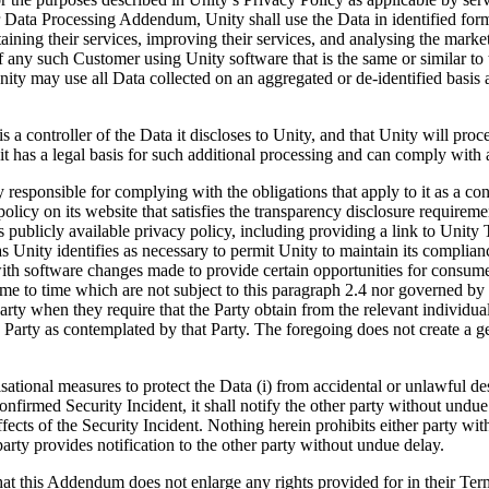
r Data Processing Addendum, Unity shall use the Data in identified forma
aining their services, improving their services, and analysing the marketp
any such Customer using Unity software that is the same or similar to 
ity may use all Data collected on an aggregated or de-identified basis as
 a controller of the Data it discloses to Unity, and that Unity will proc
 it has a legal basis for such additional processing and can comply with 
y responsible for complying with the obligations that apply to it as a c
policy on its website that satisfies the transparency disclosure require
 its publicly available privacy policy, including providing a link to Uni
 as Unity identifies as necessary to permit Unity to maintain its compli
ith software changes made to provide certain opportunities for consumers
e to time which are not subject to this paragraph 2.4 nor governed by
r Party when they require that the Party obtain from the relevant individu
g Party as contemplated by that Party. The foregoing does not create a 
ational measures to protect the Data (i) from accidental or unlawful destr
 confirmed Security Incident, it shall notify the other party without undu
ects of the Security Incident. Nothing herein prohibits either party wi
 party provides notification to the other party without undue delay.
hat this Addendum does not enlarge any rights provided for in their Ter