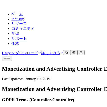
ゲーム
Industry
リソース
コミュニティ
学習
サポート
価格
開発
活用事例
技術ライブラリ
コミュニティハブ
すべてのレベルに対応
サポートオプション
Unity をダウンロード
詳しくみる
Unity Learn
Unityエンジン
3Dコラボレーション
ドキュメント
ディスカッション
ヘルプを得る
無料でUnityスキルをマスターする
任意のプラットフォーム向けに2Dおよび3Dゲームを構築
リアルタイムで3Dプロジェクトを構築およびレビューする
Unityで成功するためのサポート
Monetization and Advertising Controller
公式ユーザーマニュアルとAPIリファレンス
議論、問題解決、つながる
プロフェッショナルトレーニング
Success Plan
共同作業
没入型トレーニング
Last Updated: January 10, 2019
開発者ツール
イベント
Unityトレーナーでチームをレベルアップ
専門的なサポートで目標を早く達成する
チームでの共同作業と迅速なイテレーション
没入型環境でのトレーニング
リリースバージョンと問題追跡
グローバルおよびローカルイベント
Unity初心者向け
Unity をダウンロード
Monetization and Advertising Controller
コミュニティストーリー
FAQ
顧客体験
よくある質問への回答
ロードマップ
スタートガイド
プランと価格
インタラクティブな3D体験を作成する
GDPR Terms (Controller-Controller)
Made with Unity
今後の機能をレビューする
学習を開始しましょう
デプロイ
業界
Unityクリエイターの紹介
お問い合わせ