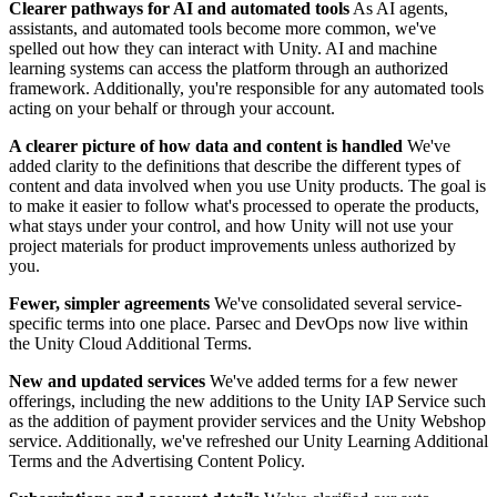
문의하기
Clearer pathways for AI and automated tools
As AI agents,
용어집
Unity 필수 학습 길잡이
유니티 팀과 소통하기
assistants, and automated tools become more common, we've
멀티플랫폼
제조업
Livestreams
spelled out how they can interact with Unity. AI and machine
기술 용어 라이브러리
Unity 사용이 처음이신가요? 여정 시작하기
Unity가 지원하는 25개 이상의 플랫폼을 살펴보세요.
운영 우수성 확보
개발자, 크리에이터, Insider와의 소통
learning systems can access the platform through an authorized
분석 자료
framework. Additionally, you're responsible for any automated tools
사용법 가이드
LiveOps
리테일
acting on your behalf or through your account.
Unity Awards
활용 사례
출시 후 인사이트를 확인하고 라이브 게임을 운영하세요.
실용적인 팁 및 베스트 프랙티스
상점 경험을 온라인 경험으로 전환
전 세계 Unity 크리에이터 축하
실제 성공 사례
A clearer picture of how data and content is handled
We've
성장
교육
added clarity to the definitions that describe the different types of
자동차
content and data involved when you use Unity products. The goal is
베스트 프랙티스 가이드
사용자 확보
학생용
혁신을 가속화하고 차량 내 경험을 향상시키세요.
to make it easier to follow what's processed to operate the products,
전문가 팁
모바일 사용자를 검색하고 Acquire
커리어 시작하기
모든 산업 보기
what stays under your control, and how Unity will not use your
project materials for product improvements unless authorized by
you.
데모
인앱 결제
교육 담당자 대상 교육
데모, 샘플 및 빌딩 블록
매장 및 D2C 전반에 걸쳐 IAP 관리하세요.
교육 효율 극대화
Fewer, simpler agreements
We've consolidated several service-
모든 리소스
specific terms into one place. Parsec and DevOps now live within
새로운 기능
the Unity Cloud Additional Terms.
수익화
교육 라이선스
적합한 게임으로 플레이어 연결
교육 기관에 Unity 강력한 기능 도입
New and updated services
We've added terms for a few newer
블로그
Unity로 광고하세요
Unity로 수익화하세요
offerings, including the new additions to the Unity IAP Service such
업데이트, 정보, 기술 팁
활용 부문
자격증
as the addition of payment provider services and the Unity Webshop
Unity 숙련도를 입증하세요
service. Additionally, we've refreshed our Unity Learning Additional
Terms and the Advertising Content Policy.
뉴스
모바일 게임
뉴스, 스토리, 보도 센터
Unity로 모바일 히트작을 제작하고 성장시키세요.