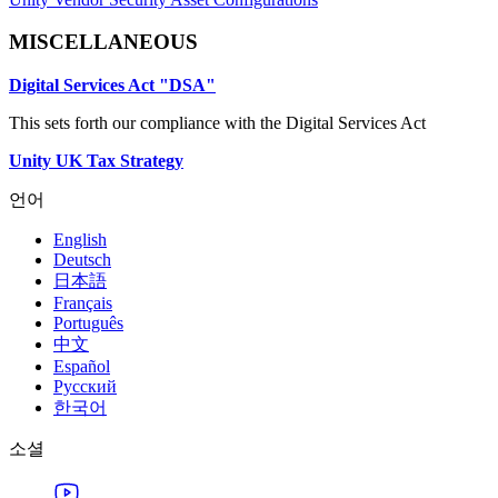
MISCELLANEOUS
Digital Services Act "DSA"
This sets forth our compliance with the Digital Services Act
Unity UK Tax Strategy
언어
English
Deutsch
日本語
Français
Português
中文
Español
Русский
한국어
소셜