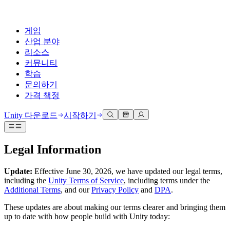
게임
산업 분야
리소스
커뮤니티
학습
문의하기
가격 책정
개발
활용 부문
테크니컬 라이브러리
커뮤니티 허브
모든 레벨 지원
지원 옵션
Unity 다운로드
시작하기
Unity Learn
Unity 엔진
3D 협업
기술 자료
토론
도움 받기
무료로 Unity 기술 마스터
모든 플랫폼 위한 2D 및 3D 게임 제작
실시간 3D 프로젝트 빌드 및 검토
성공을 위한 Unity
Legal Information
공식 유저. '광고 지면'의 타겟 고객 매뉴얼 및 API 레퍼런스
토론, 문제 해결, 소통
전문 교육
협업
몰입형 교육
Success 플랜
Update:
Effective June 30, 2026, we have updated our legal terms,
개발자 툴
이벤트
Unity 강사와 함께 팀의 역량을 강화하세요
팀과 함께 신속한 협업과 반복 작업을 수행하세요.
몰입도 높은 환경 제작
전문가 지원을 통해 더 빠르게 목표 도달률 달성
including the
Unity Terms of Service
, including terms under the
릴리스 버전 및 이슈 트래커
글로벌 이벤트 및 현지 이벤트
Unity 처음 사용하시나요
Unity 다운로드
Additional Terms
, and our
Privacy Policy
and
DPA
.
커뮤니티 사례
FAQ
고객 경험
These updates are about making our terms clearer and bringing them
로드맵
시작하기
일반적인 질문에 대한 답변
플랜 및 가격
인터랙티브 3D 경험 제작
up to date with how people build with Unity today:
Made with Unity
예정된 기능 검토
학습 시작하기
배포
산업 분야
Unity 크리에이터 소개