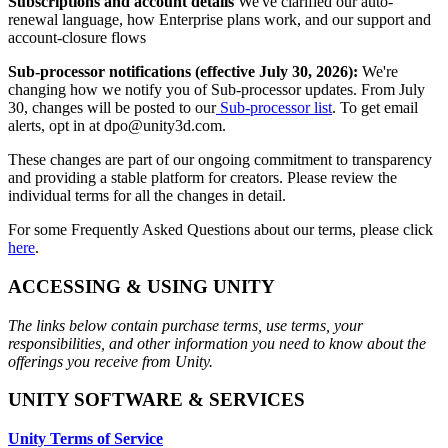
Subscriptions and account details
We've clarified our auto-
renewal language, how Enterprise plans work, and our support and
인디 게임
account-closure flows
소규모 팀으로 대작 게임을 출시하세요.
Sub-processor notifications (effective July 30, 2026):
We're
changing how we notify you of Sub-processor updates. From July
XR 게임
30, changes will be posted to our
Sub-processor list
. To get email
여러 플랫폼에서 XR 게임을 출시하세요.
alerts, opt in at dpo@unity3d.com.
These changes are part of our ongoing commitment to transparency
멀티플레이어 게임
and providing a stable platform for creators. Please review the
멀티플레이어 게임 개발을 간소화하세요.
individual terms for all the changes in detail.
For some Frequently Asked Questions about our terms, please click
here
.
ACCESSING & USING UNITY
The links below contain purchase terms, use terms, your
responsibilities, and other information you need to know about the
offerings you receive from Unity.
UNITY SOFTWARE & SERVICES
Unity Terms of Service