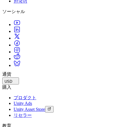
한국어
私たちのチームに連絡する
用語集
Unityエッセンシャルパスウェイ
マルチプラットフォーム
製造業
ライブストリーム
ソーシャル
技術用語のライブラリ
Unity は初めてですか？旅を始めましょう
Unity がサポートする 25 以上のプラットフォームを見る
運用の卓越性を達成する
開発者、クリエイター、インサイダーに参加する
インサイト
ハウツーガイド
LiveOps
小売
Unity Awards
ケーススタディ
ローンチ後のインサイトとライブゲームオペレーション
実用的なヒントとベストプラクティス
店内体験をオンライン体験に変換する
世界中のUnityクリエイターを祝う
実際の成功事例
成長
教育
自動車
ベストプラクティスガイド
詳しく見る
学生向け
イノベーションと車内体験を促進する
専門家のヒントとコツ
発見され、モバイルユーザーを獲得する
キャリアをスタートさせる
すべての業界を見る
デモ
アプリ内課金
教育者向け
デモ、サンプル、ビルディングブロック
通貨
ストアとD2C全体でIAPを管理
教育を大幅に強化
すべてのリソース
USD
新機能
収益化
教育機関向けライセンス
購入
プレイヤーを適切なゲームに接続する
Unityの力をあなたの機関に持ち込む
プロダクト
ブログ
Unity で宣伝
Unity で収益化
Unity Ads
更新情報、情報、技術的ヒント
活用事例
認定教材
Unity Asset Store
Unityのマスタリーを証明する
リセラー
お知らせ
モバイルゲーム
ニュース、ストーリー、プレスセンター
Unity でモバイル向けヒット作を制作して成長させる
教育