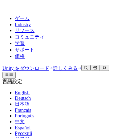
ゲーム
Industry
リソース
コミュニティ
学習
サポート
価格
開発
活用事例
技術ライブラリ
コミュニティハブ
すべてのレベルに対応
サポートオプション
Unity をダウンロード
詳しくみる
Unity Learn
Unityエンジン
3Dコラボレーション
ドキュメント
ディスカッション
ヘルプを得る
言語設定
無料でUnityスキルをマスターする
任意のプラットフォーム向けに2Dおよび3Dゲームを構築
リアルタイムで3Dプロジェクトを構築およびレビューする
Unityで成功するためのサポート
公式ユーザーマニュアルとAPIリファレンス
議論、問題解決、つながる
English
プロフェッショナルトレーニング
Deutsch
Success Plan
共同作業
没入型トレーニング
開発者ツール
イベント
日本語
Unityトレーナーでチームをレベルアップ
専門的なサポートで目標を早く達成する
チームでの共同作業と迅速なイテレーション
没入型環境でのトレーニング
リリースバージョンと問題追跡
グローバルおよびローカルイベント
Français
Unity初心者向け
Unity をダウンロード
Português
コミュニティストーリー
FAQ
顧客体験
中文
よくある質問への回答
ロードマップ
スタートガイド
プランと価格
インタラクティブな3D体験を作成する
Español
Made with Unity
今後の機能をレビューする
学習を開始しましょう
デプロイ
業界
Русский
Unityクリエイターの紹介
お問い合わせ