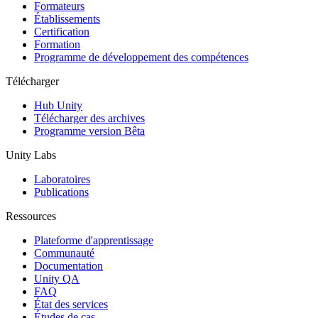
Jeux XR
Formateurs
Lancez des jeux XR sur plusieurs plateformes
Établissements
Certification
Formation
Jeux multijoueur
Programme de développement des compétences
Simplifiez le développement de jeux multijoueurs
Télécharger
Hub Unity
Télécharger des archives
Programme version Bêta
Unity Labs
Laboratoires
Publications
Ressources
Plateforme d'apprentissage
Communauté
Documentation
Unity QA
FAQ
État des services
Études de cas