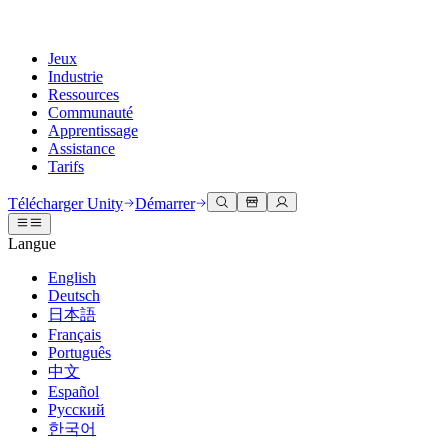
Jeux
Industrie
Ressources
Communauté
Apprentissage
Assistance
Tarifs
Développer
Cas d’utilisation
Bibliothèque technique
Centre communautaire
Pour tous les niveaux
Options d'assistance
Télécharger Unity
Démarrer
Moteur Unity
Collaboration 3D
Documentation
Discussions
Unity Learn
Obtenir de l'aide
Langue
Créez des jeux 2D et 3D pour n'importe quelle plateforme
Construisez et révisez des projets 3D en temps réel
Maîtrisez les compétences Unity gratuitement
Vous aider à réussir avec Unity
Manuels d'utilisation officiels et références API
Discuter, résoudre des problèmes et se connecter
English
Collaboration
Formation immersive
Formation professionnelle
Plans de succès
Deutsch
Outils de développement
Événements
Collaborez et itérez rapidement avec votre équipe
Entraînez-vous dans des environnements immersifs
Améliorez votre équipe avec des formateurs Unity
Atteignez vos objectifs plus rapidement avec un support expert
日本語
Versions de publication et suivi des problèmes
Événements mondiaux et locaux
Télécharger Unity
Vous découvrez Unity ?
Français
Histoires de la communauté
Expériences client
FAQ
Português
Feuille de route
Offres et tarifs
Créez des expériences interactives 3D
Démarrer
Réponses aux questions courantes
中文
Examiner les fonctionnalités à venir
Made with Unity
Déployez
Secteurs
Démarrez votre apprentissage
Español
Mise en avant des créateurs Unity
Русский
Contactez-nous.
Glossaire
한국어
Multiplateforme
Fabrication
Parcours essentiels Unity
Connectez-vous avec notre équipe
Bibliothèque de termes techniques
Diffusions en direct