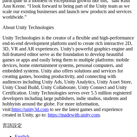
participate in a moment of exceptional growth like this,” said Ruth
Ann Keene. “I look forward to being part of the Unity team as we
インディーゲーム
scale our existing businesses and launch new products and services
少人数のチームで大規模なゲームを開発する
worldwide.”
About Unity Technologies
XR ゲーム
XR ゲームを複数プラットフォーム向けにローンチする
Unity Technologies is the creator of a flexible and high-performance
end-to-end development platform used to create rich interactive 2D,
3D, VR and AR experiences. Unity's powerful graphics engine and
マルチプレイヤーゲーム
full-featured editor serve as the foundation to develop beautiful
マルチプレイヤーゲーム制作を簡素化
games or apps and easily bring them to multiple platforms: mobile
devices, home entertainment systems, personal computers, and
embedded systems. Unity also offers solutions and services for
creating games, boosting productivity, and connecting with
audiences including Unity Ads, Unity Analytics, Unity Asset Store,
Unity Cloud Build, Unity Collaborate, Unity Connect and Unity
Certification. Unity Technologies serves over 5.5 million registered
developers including large publishers, indie studios, students and
hobbyists around the globe. For more information,
visit:
https://unity3d.com
to see the latest games and experience
created in Unity, go to:
https://madewith.unity.com
.
言語設定
English