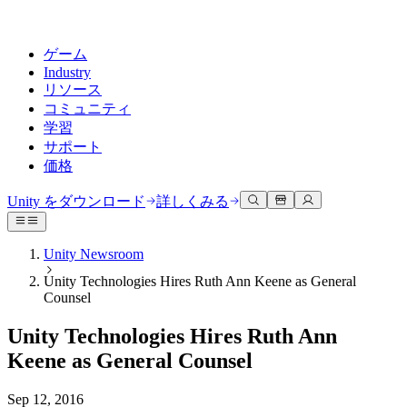
ゲーム
Industry
リソース
コミュニティ
学習
サポート
価格
開発
活用事例
技術ライブラリ
コミュニティハブ
すべてのレベルに対応
サポートオプション
Unity をダウンロード
詳しくみる
Unity Learn
Unityエンジン
3Dコラボレーション
ドキュメント
ディスカッション
ヘルプを得る
無料でUnityスキルをマスターする
任意のプラットフォーム向けに2Dおよび3Dゲームを構築
リアルタイムで3Dプロジェクトを構築およびレビューする
Unityで成功するためのサポート
Unity Newsroom
公式ユーザーマニュアルとAPIリファレンス
議論、問題解決、つながる
Unity Technologies Hires Ruth Ann Keene as General
プロフェッショナルトレーニング
Success Plan
共同作業
没入型トレーニング
Counsel
開発者ツール
イベント
Unityトレーナーでチームをレベルアップ
専門的なサポートで目標を早く達成する
チームでの共同作業と迅速なイテレーション
没入型環境でのトレーニング
リリースバージョンと問題追跡
グローバルおよびローカルイベント
Unity初心者向け
Unity をダウンロード
Unity Technologies Hires Ruth Ann
コミュニティストーリー
FAQ
顧客体験
Keene as General Counsel
よくある質問への回答
ロードマップ
スタートガイド
プランと価格
インタラクティブな3D体験を作成する
Made with Unity
今後の機能をレビューする
学習を開始しましょう
デプロイ
業界
Sep 12, 2016
Unityクリエイターの紹介
お問い合わせ