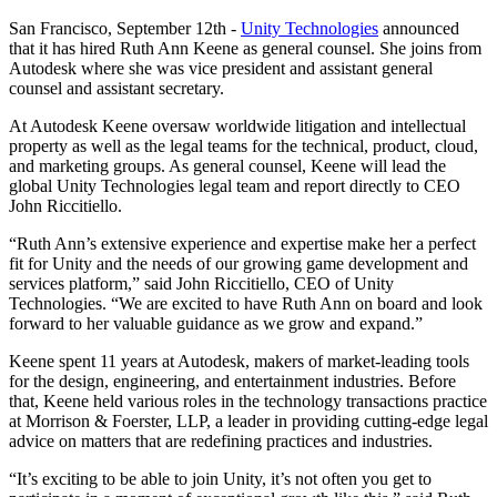
私たちのチームに連絡する
用語集
Unityエッセンシャルパスウェイ
マルチプラットフォーム
製造業
San Francisco, September 12th -
Unity Technologies
announced
ライブストリーム
技術用語のライブラリ
Unity は初めてですか？旅を始めましょう
that it has hired Ruth Ann Keene as general counsel. She joins from
Unity がサポートする 25 以上のプラットフォームを見る
運用の卓越性を達成する
開発者、クリエイター、インサイダーに参加する
Autodesk where she was vice president and assistant general
インサイト
counsel and assistant secretary.
ハウツーガイド
LiveOps
小売
Unity Awards
ケーススタディ
ローンチ後のインサイトとライブゲームオペレーション
実用的なヒントとベストプラクティス
店内体験をオンライン体験に変換する
At Autodesk Keene oversaw worldwide litigation and intellectual
世界中のUnityクリエイターを祝う
実際の成功事例
成長
教育
property as well as the legal teams for the technical, product, cloud,
and marketing groups. As general counsel, Keene will lead the
自動車
global Unity Technologies legal team and report directly to CEO
ベストプラクティスガイド
詳しく見る
学生向け
イノベーションと車内体験を促進する
John Riccitiello.
専門家のヒントとコツ
発見され、モバイルユーザーを獲得する
キャリアをスタートさせる
すべての業界を見る
“Ruth Ann’s extensive experience and expertise make her a perfect
fit for Unity and the needs of our growing game development and
デモ
アプリ内課金
教育者向け
services platform,” said John Riccitiello, CEO of Unity
デモ、サンプル、ビルディングブロック
ストアとD2C全体でIAPを管理
教育を大幅に強化
Technologies. “We are excited to have Ruth Ann on board and look
すべてのリソース
forward to her valuable guidance as we grow and expand.”
新機能
収益化
教育機関向けライセンス
Keene spent 11 years at Autodesk, makers of market-leading tools
プレイヤーを適切なゲームに接続する
Unityの力をあなたの機関に持ち込む
for the design, engineering, and entertainment industries. Before
ブログ
Unity で宣伝
Unity で収益化
that, Keene held various roles in the technology transactions practice
更新情報、情報、技術的ヒント
活用事例
認定教材
at Morrison & Foerster, LLP, a leader in providing cutting-edge legal
Unityのマスタリーを証明する
advice on matters that are redefining practices and industries.
お知らせ
モバイルゲーム
“It’s exciting to be able to join Unity, it’s not often you get to
ニュース、ストーリー、プレスセンター
Unity でモバイル向けヒット作を制作して成長させる