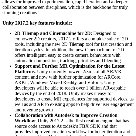
allows for improved experimentation, rapid iteration and a deeper
collaboration between disciplines, which is the backbone for truly
インディーゲーム
stunning creations.”
少人数のチームで大規模なゲームを開発する
Unity 2017.2 key features include:
XR ゲーム
2D Tilemap and Cinemachine for 2D
: Designed to
XR ゲームを複数プラットフォーム向けにローンチする
empower 2D creators, 2017.2 offers a complete suite of 2D
tools, including the new 2D Tilemap tool for fast creation and
iteration cycles. In addition, the new Cinemachine for 2D
マルチプレイヤーゲーム
offers intelligent, easy to create camera behaviours with
マルチプレイヤーゲーム制作を簡素化
automatic composition, tracking, priorities and blending
Support and Further MR Optimization for the Latest
Platforms
: Unity currently powers 2/3rds of all AR/VR
content, and now with further optimization for ARCore,
ARKit, Windows Mixed Reality, and Vuforia, Unity
developers will be able to reach over 1 billion AR-capable
devices by the end of 2018. Unity makes it easy for
developers to create MR experiences for supported devices, as
well as add AR to existing apps to help drive user engagement
and revenue growth
Collaboration with Autodesk to Improve Creation
Workflow
: Unity 2017.2 is the first creation engine that has
source code access to Autodesk’s FBX SDK and that
provides improved creation workflow for better iteration and