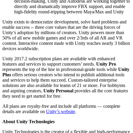
decision-making. Unity and Autodesk are working together to
directly and dramatically improve FBX support, and enable
high-fidelity round-tripping between Maya/Max and Unity
Unity exists to democratize development, solve hard problems and
enable success -- three core values that are the driving forces of
Unity’s adoption by millions of creators. Unity powers more than
50% of all new mobile games and over 2/3rds of all AR and VR
content. Interactive content made with Unity reaches nearly 3 billion
devices worldwide.
Unity 2017.2 subscription plans are available with enhanced
features and services to support customers’ needs.
Unity Pro
represents the top of the line in professional-grade tools while
Unity
Plus
offers serious creators who intend to publish additional tools
and services to help them succeed. Custom-tailored enterprise
solutions are also available for teams of 21 or more. For hobbyists
and aspiring creators,
Unity Personal
provides all the core features
they need to get started for free.
All plans are royalty-free and include all platforms — complete
details are available on
Unity’s website
.
About Unity Technologies
Unity Technologies is the creator of a flexible and high-performance