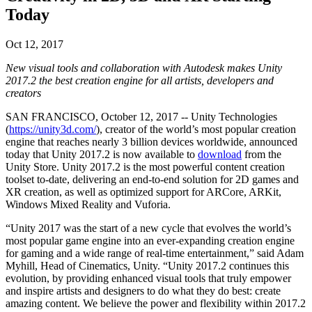
Today
私たちのチームに連絡する
用語集
Unityエッセンシャルパスウェイ
マルチプラットフォーム
製造業
ライブストリーム
技術用語のライブラリ
Unity は初めてですか？旅を始めましょう
Unity がサポートする 25 以上のプラットフォームを見る
運用の卓越性を達成する
開発者、クリエイター、インサイダーに参加する
インサイト
Oct 12, 2017
ハウツーガイド
LiveOps
小売
New visual tools and collaboration with Autodesk makes Unity
Unity Awards
ケーススタディ
ローンチ後のインサイトとライブゲームオペレーション
実用的なヒントとベストプラクティス
店内体験をオンライン体験に変換する
2017.2 the best creation engine for all artists, developers and
世界中のUnityクリエイターを祝う
実際の成功事例
成長
教育
creators
自動車
SAN FRANCISCO, October 12, 2017 -- Unity Technologies
ベストプラクティスガイド
詳しく見る
学生向け
イノベーションと車内体験を促進する
(
https://unity3d.com/
), creator of the world’s most popular creation
専門家のヒントとコツ
発見され、モバイルユーザーを獲得する
キャリアをスタートさせる
すべての業界を見る
engine that reaches nearly 3 billion devices worldwide, announced
today that Unity 2017.2 is now available to
download
from the
デモ
Unity Store. Unity 2017.2 is the most powerful content creation
アプリ内課金
教育者向け
toolset to-date, delivering an end-to-end solution for 2D games and
デモ、サンプル、ビルディングブロック
ストアとD2C全体でIAPを管理
教育を大幅に強化
XR creation, as well as optimized support for ARCore, ARKit,
すべてのリソース
Windows Mixed Reality and Vuforia.
新機能
収益化
教育機関向けライセンス
“Unity 2017 was the start of a new cycle that evolves the world’s
プレイヤーを適切なゲームに接続する
Unityの力をあなたの機関に持ち込む
most popular game engine into an ever-expanding creation engine
ブログ
Unity で宣伝
Unity で収益化
for gaming and a wide range of real-time entertainment,” said Adam
更新情報、情報、技術的ヒント
活用事例
認定教材
Myhill, Head of Cinematics, Unity. “Unity 2017.2 continues this
Unityのマスタリーを証明する
evolution, by providing enhanced visual tools that truly empower
お知らせ
モバイルゲーム
and inspire artists and designers to do what they do best: create
ニュース、ストーリー、プレスセンター
amazing content. We believe the power and flexibility within 2017.2
Unity でモバイル向けヒット作を制作して成長させる