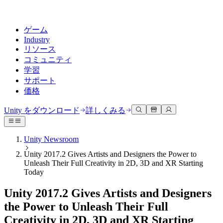
ゲーム
Industry
リソース
コミュニティ
学習
サポート
価格
開発
活用事例
技術ライブラリ
コミュニティハブ
すべてのレベルに対応
サポートオプション
Unity をダウンロード
詳しくみる
Unity Learn
Unityエンジン
3Dコラボレーション
ドキュメント
ディスカッション
ヘルプを得る
無料でUnityスキルをマスターする
任意のプラットフォーム向けに2Dおよび3Dゲームを構築
リアルタイムで3Dプロジェクトを構築およびレビューする
Unityで成功するためのサポート
Unity Newsroom
公式ユーザーマニュアルとAPIリファレンス
議論、問題解決、つながる
Unity 2017.2 Gives Artists and Designers the Power to
プロフェッショナルトレーニング
Success Plan
共同作業
没入型トレーニング
Unleash Their Full Creativity in 2D, 3D and XR Starting
開発者ツール
イベント
Unityトレーナーでチームをレベルアップ
専門的なサポートで目標を早く達成する
チームでの共同作業と迅速なイテレーション
没入型環境でのトレーニング
Today
リリースバージョンと問題追跡
グローバルおよびローカルイベント
Unity初心者向け
Unity をダウンロード
コミュニティストーリー
FAQ
Unity 2017.2 Gives Artists and Designers
顧客体験
よくある質問への回答
ロードマップ
スタートガイド
プランと価格
インタラクティブな3D体験を作成する
the Power to Unleash Their Full
Made with Unity
今後の機能をレビューする
学習を開始しましょう
デプロイ
業界
Creativity in 2D, 3D and XR Starting
Unityクリエイターの紹介
お問い合わせ