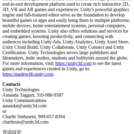
end-to-end development platform used to create rich interactive 2D,
3D, VR and AR games and experiences. Unity's powerful graphics
engine and full-featured editor serve as the foundation to develop
beautiful games or apps and easily bring them to multiple platforms:
mobile devices, home entertainment systems, personal computers,
and embedded systems. Unity also offers solutions and services for
creating games, boosting productivity, and connecting with
audiences including Unity Ads, Unity Analytics, Unity Asset Store,
Unity Cloud Build, Unity Collaborate, Unity Connect and Unity
Certification. Unity Technologies serves large publishers and
filmmakers, indie studios, students and hobbyists around the globe.
For more information, visit:
https://unity3d.com
to see the latest
games and experiences created in Unity, go to:
https://madewith.unity.com
.
Contacts
Unity Technologies
Amanda Taggart, 310-980-9587
Unity Communications
amandat@unity3d.com
or
Charlie Sinhaseni, 909-657-8394
charliesin@unity3d.com
言語設定