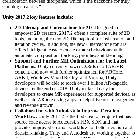
collaboration between disciplines, which is the backbone for truly
XR-Spiele
stunning creations.”
XR-Spiele plattformübergreifend starten
Unity 2017.2 key features include:
Multiplayer-Spiele
Vereinfachte Entwicklung von Multiplayer-Spielen
2D Tilemap and Cinemachine for 2D
: Designed to
empower 2D creators, 2017.2 offers a complete suite of 2D
tools, including the new 2D Tilemap tool for fast creation and
iteration cycles. In addition, the new Cinemachine for 2D
offers intelligent, easy to create camera behaviours with
automatic composition, tracking, priorities and blending
Support and Further MR Optimization for the Latest
Platforms
: Unity currently powers 2/3rds of all AR/VR
content, and now with further optimization for ARCore,
ARKit, Windows Mixed Reality, and Vuforia, Unity
developers will be able to reach over 1 billion AR-capable
devices by the end of 2018. Unity makes it easy for
developers to create MR experiences for supported devices, as
well as add AR to existing apps to help drive user engagement
and revenue growth
Collaboration with Autodesk to Improve Creation
Workflow
: Unity 2017.2 is the first creation engine that has
source code access to Autodesk’s FBX SDK and that
provides improved creation workflow for better iteration and
decision-making. Unity and Autodesk are working together to