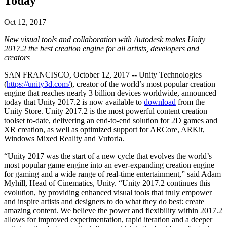
Today
Entdecken Sie 25+ Plattformen, die Unity unterstützt
Betriebliche Exzellenz erreichen
Sind Sie neu bei Unity? Starten Sie Ihre Reise
Einblicke
Schließen Sie sich Entwicklern, Kreativen und Insidern an
LiveOps
Einzelhandel
Anleitungen
Oct 12, 2017
Fallstudien
Unity Awards
Einblicke nach dem Start und Live-Spielbetrieb
In-Store-Erlebnisse in Online-Erlebnisse umwandeln
Umsetzbare Tipps und bewährte Verfahren
Erfolgsgeschichten aus der Praxis
Feier der Unity-Schöpfer weltweit
New visual tools and collaboration with Autodesk makes Unity
Wachsen Sie
Bildung
2017.2 the best creation engine for all artists, developers and
Automobilindustrie
creators
Best-Practice-Leitfäden
Nutzerakquisition
Innovation und Erlebnisse im Auto fördern
Für Studierende
Experten Tipps und Tricks
Entdecken Sie und gewinnen Sie mobile Benutzer
Alle Branchen anzeigen
Starten Sie Ihre Karriere
SAN FRANCISCO, October 12, 2017 -- Unity Technologies
(
https://unity3d.com/
), creator of the world’s most popular creation
Demos
In-App-Käufe
Für Lehrkräfte
engine that reaches nearly 3 billion devices worldwide, announced
Demos, Beispiele und Bausteine
IAP Management über Filialen und D2C hinweg
Optimieren Sie Ihr Lehren
today that Unity 2017.2 is now available to
download
from the
Alle Ressourcen
Unity Store. Unity 2017.2 is the most powerful content creation
Neues
toolset to-date, delivering an end-to-end solution for 2D games and
Monetarisierung
Lizenzstipendium für Bildungseinrichtungen
XR creation, as well as optimized support for ARCore, ARKit,
Verbinden Sie Spieler mit den richtigen Spielen
Bringen Sie die Kraft von Unity in Ihre Institution
Windows Mixed Reality and Vuforia.
Blog
Werben mit Unity
Monetarisieren mit Unity
Aktualisierungen, Informationen und technische Tipps
Anwendungsfälle
Zertifizierungen
“Unity 2017 was the start of a new cycle that evolves the world’s
Beweisen Sie Ihre Unity-Meisterschaft
most popular game engine into an ever-expanding creation engine
Neuigkeiten
Mobile Spiele
for gaming and a wide range of real-time entertainment,” said Adam
Nachrichten, Geschichten und Pressezentrum
Mobile Hits mit Unity erstellen und wachsen lassen
Myhill, Head of Cinematics, Unity. “Unity 2017.2 continues this
evolution, by providing enhanced visual tools that truly empower
Indie-Spiele
and inspire artists and designers to do what they do best: create
Große Spiele mit kleinen Teams veröffentlichen
amazing content. We believe the power and flexibility within 2017.2
allows for improved experimentation, rapid iteration and a deeper