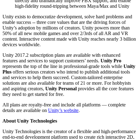
directly and dramatically improve FBX support, and enable
high-fidelity round-tripping between Maya/Max and Unity
Unity exists to democratize development, solve hard problems and
enable success -- three core values that are the driving forces of
Unity’s adoption by millions of creators. Unity powers more than
50% of all new mobile games and over 2/3rds of all AR and VR
content. Interactive content made with Unity reaches nearly 3 billion
devices worldwide.
Unity 2017.2 subscription plans are available with enhanced
features and services to support customers’ needs.
Unity Pro
represents the top of the line in professional-grade tools while
Unity
Plus
offers serious creators who intend to publish additional tools
and services to help them succeed. Custom-tailored enterprise
solutions are also available for teams of 21 or more. For hobbyists
and aspiring creators,
Unity Personal
provides all the core features
they need to get started for free.
All plans are royalty-free and include all platforms — complete
details are available on
Unity’s website
.
About Unity Technologies
Unity Technologies is the creator of a flexible and high-performance
end-to-end development platform used to create rich interactive 2D,