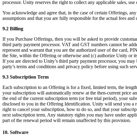
processor. Unity reserves the right to collect any applicable sales, use
You acknowledge and agree that, in the case of certain Offerings, an
assumptions and that you are fully responsible for the actual fees and 
9.2 Billing
If you Purchase Offerings, then you will be asked to provide customar
third party payment processor. VAT and GST numbers cannot be added o
represent and warrant that you are the authorized user of the card, PIN
the Site, within the Offering or otherwise and (c) authorize Unity or 
If you are directed to Unity’s third party payment processor, you may b
party’s terms and conditions and privacy policy before using such serv
9.3 Subscription Term
Each subscription to an Offering is for a fixed, limited term, the leng
your subscription will automatically renew at the then-current price an
the end of the current subscription term (or free trial period), your su
disclosed to you in the Offering Identification. Unity will send you a 
right to cancel your subscription, how to do so, and that your subscrip
next subscription term. Any statutory rights you may have under applic
part of the renewal period will remain unaffected by this provision.
10. Software