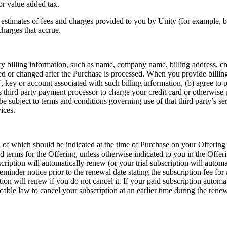
 or value added tax.
y estimates of fees and charges provided to you by Unity (for example,
charges that accrue.
y billing information, such as name, company name, billing address, cr
r changed after the Purchase is processed. When you provide billing i
, key or account associated with such billing information, (b) agree to 
its third party payment processor to charge your credit card or otherwis
e subject to terms and conditions governing use of that third party’s ser
ices.
th of which should be indicated at the time of Purchase on your Offering 
d terms for the Offering, unless otherwise indicated to you in the Offer
bscription will automatically renew (or your trial subscription will automa
reminder notice prior to the renewal date stating the subscription fee f
tion will renew if you do not cancel it. If your paid subscription automa
able law to cancel your subscription at an earlier time during the renew