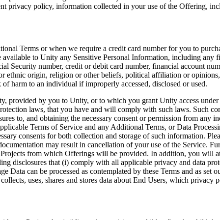
nt privacy policy, information collected in your use of the Offering, inc
itional Terms or when we require a credit card number for you to purcha
 available to Unity any Sensitive Personal Information, including any f
ial Security number, credit or debit card number, financial account num
 ethnic origin, religion or other beliefs, political affiliation or opinion
 of harm to an individual if improperly accessed, disclosed or used.
ty, provided by you to Unity, or to which you grant Unity access under 
rotection laws, that you have and will comply with such laws. Such comp
sures to, and obtaining the necessary consent or permission from any in
w, applicable Terms of Service and any Additional Terms, or Data Proces
cessary consents for both collection and storage of such information. Pl
documentation may result in cancellation of your use of the Service. Fur
n Projects from which Offerings will be provided. In addition, you will 
ing disclosures that (i) comply with all applicable privacy and data pro
sage Data can be processed as contemplated by these Terms and as set out 
t collects, uses, shares and stores data about End Users, which privacy po