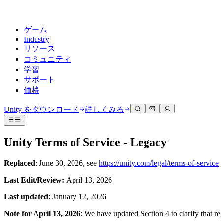
ゲーム
Industry
リソース
コミュニティ
学習
サポート
価格
開発
活用事例
技術ライブラリ
コミュニティハブ
すべてのレベルに対応
サポートオプション
Unity をダウンロード
詳しくみる
Unity Learn
Unityエンジン
3Dコラボレーション
ドキュメント
ディスカッション
ヘルプを得る
無料でUnityスキルをマスターする
任意のプラットフォーム向けに2Dおよび3Dゲームを構築
リアルタイムで3Dプロジェクトを構築およびレビューする
Unityで成功するためのサポート
Unity Terms of Service - Legacy
公式ユーザーマニュアルとAPIリファレンス
議論、問題解決、つながる
プロフェッショナルトレーニング
Success Plan
共同作業
没入型トレーニング
Replaced
: June 30, 2026, see
https://unity.com/legal/terms-of-service
開発者ツール
イベント
Unityトレーナーでチームをレベルアップ
専門的なサポートで目標を早く達成する
チームでの共同作業と迅速なイテレーション
没入型環境でのトレーニング
リリースバージョンと問題追跡
グローバルおよびローカルイベント
Unity初心者向け
Unity をダウンロード
Last Edit/Review:
April 13, 2026
コミュニティストーリー
FAQ
顧客体験
Last updated
: January 12, 2026
よくある質問への回答
ロードマップ
スタートガイド
プランと価格
インタラクティブな3D体験を作成する
Made with Unity
今後の機能をレビューする
学習を開始しましょう
デプロイ
業界
Note for April 13, 2026
: We have updated Section 4 to clarify that r
Unityクリエイターの紹介
お問い合わせ