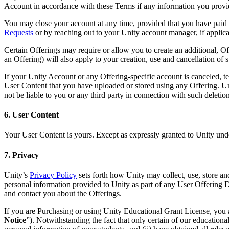
Account in accordance with these Terms if any information you provide
You may close your account at any time, provided that you have paid
Requests
or by reaching out to your Unity account manager, if applica
Certain Offerings may require or allow you to create an additional, Of
an Offering) will also apply to your creation, use and cancellation of 
If your Unity Account or any Offering-specific account is canceled, t
User Content that you have uploaded or stored using any Offering. Un
not be liable to you or any third party in connection with such deleti
6. User Content
Your User Content is yours. Except as expressly granted to Unity under
7. Privacy
Unity’s
Privacy Policy
sets forth how Unity may collect, use, store an
personal information provided to Unity as part of any User Offering
and contact you about the Offerings.
If you are Purchasing or using Unity Educational Grant License, yo
Notice
”). Notwithstanding the fact that only certain of our educationa