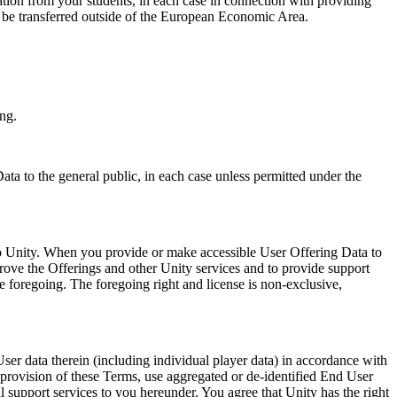
mation from your students, in each case in connection with providing
y be transferred outside of the European Economic Area.
ing.
ta to the general public, in each case unless permitted under the
 to Unity. When you provide or make accessible User Offering Data to
prove the Offerings and other Unity services and to provide support
he foregoing. The foregoing right and license is non-exclusive,
er data therein (including individual player data) in accordance with
provision of these Terms, use aggregated or de-identified End User
 support services to you hereunder. You agree that Unity has the right