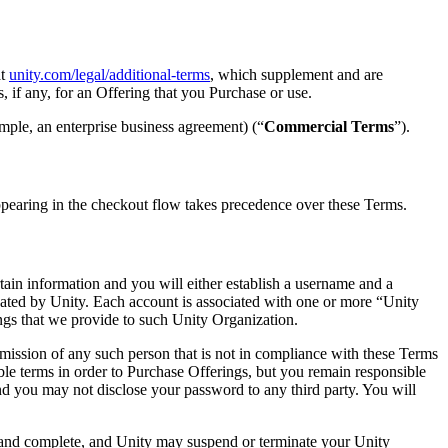
at
unity.com/legal/additional-terms
, which supplement and are
, if any, for an Offering that you Purchase or use.
mple, an enterprise business agreement) (“
Commercial Terms
”).
appearing in the checkout flow takes precedence over these Terms.
tain information and you will either establish a username and a
gnated by Unity. Each account is associated with one or more “Unity
ngs that we provide to such Unity Organization.
ission of any such person that is not in compliance with these Terms
able terms in order to Purchase Offerings, but you remain responsible
nd you may not disclose your password to any third party. You will
t and complete, and Unity may suspend or terminate your Unity