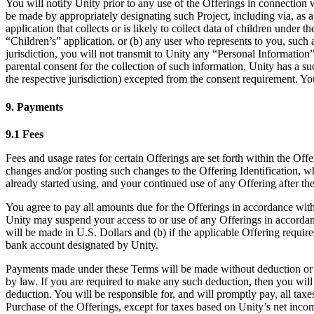
You will notify Unity prior to any use of the Offerings in connection 
be made by appropriately designating such Project, including via, as a
application that collects or is likely to collect data of children under t
“Children’s” application, or (b) any user who represents to you, such 
jurisdiction, you will not transmit to Unity any “Personal Information”
parental consent for the collection of such information, Unity has a suc
the respective jurisdiction) excepted from the consent requirement. Yo
9. Payments
9.1 Fees
Fees and usage rates for certain Offerings are set forth within the Off
changes and/or posting such changes to the Offering Identification, w
already started using, and your continued use of any Offering after t
You agree to pay all amounts due for the Offerings in accordance with 
Unity may suspend your access to or use of any Offerings in accordanc
will be made in U.S. Dollars and (b) if the applicable Offering requires
bank account designated by Unity.
Payments made under these Terms will be made without deduction or se
by law. If you are required to make any such deduction, then you will 
deduction. You will be responsible for, and will promptly pay, all taxe
Purchase of the Offerings, except for taxes based on Unity’s net income