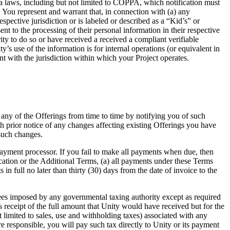
ata laws, including but not limited to COPPA, which notification must
. You represent and warrant that, in connection with (a) any
respective jurisdiction or is labeled or described as a “Kid’s” or
t to the processing of their personal information in their respective
ity to do so or have received a received a compliant verifiable
y’s use of the information is for internal operations (or equivalent in
nt with the jurisdiction within which your Project operates.
r any of the Offerings from time to time by notifying you of such
h prior notice of any changes affecting existing Offerings you have
 such changes.
 payment processor. If you fail to make all payments when due, then
cation or the Additional Terms, (a) all payments under these Terms
in full no later than thirty (30) days from the date of invoice to the
fees imposed by any governmental taxing authority except as required
 receipt of the full amount that Unity would have received but for the
t limited to sales, use and withholding taxes) associated with any
re responsible, you will pay such tax directly to Unity or its payment