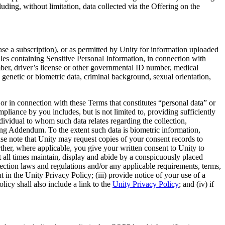
luding, without limitation, data collected via the Offering on the
se a subscription), or as permitted by Unity for information uploaded
iles containing Sensitive Personal Information, in connection with
ber, driver’s license or other governmental ID number, medical
s, genetic or biometric data, criminal background, sexual orientation,
or in connection with these Terms that constitutes “personal data” or
liance by you includes, but is not limited to, providing sufficiently
dividual to whom such data relates regarding the collection,
sing Addendum. To the extent such data is biometric information,
ease note that Unity may request copies of your consent records to
ther, where applicable, you give your written consent to Unity to
at all times maintain, display and abide by a conspicuously placed
tection laws and regulations and/or any applicable requirements, terms,
in the Unity Privacy Policy; (iii) provide notice of your use of a
licy shall also include a link to the
Unity Privacy Policy
; and (iv) if