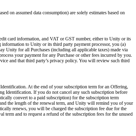
 based on assumed data consumption) are solely estimates based on
edit card information, and VAT or GST number, either to Unity or its
nformation to Unity or its third party payment processor, you (a)
pay Unity for all Purchases (including all applicable taxes) made via
e process your payment for any Purchase or other fees incurred by you.
vice and that third party’s privacy policy. You will review such third
Identification. At the end of your subscription term for an Offering,
ing Identification. If you do not cancel any such subscription before
tically convert to a paid subscription) for the subscription term
or and the length of the renewal term, and Unity will remind you of your
tically renews, you will be charged the subscription fee due for the
al term and to request a refund of the subscription fees for the unused