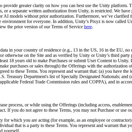
 provide greater clarity on how you can best use the Unity platform. Th
 or a separate written authorization from Unity, is restricted. We have 
or AI models without prior authorization. Furthermore, we’ve clarified 
le environment for everyone. In addition, Unity’s Pixyz is now called Un
view the prior version of our Terms of Service
here
.
 data in your country of residence (e.g., 13 in the US, 16 in the EU, n
r otherwise on the Site and as verified by Unity or Unity’s third party 
 least 18 years old to make Purchases or submit User Content to Unity. I
ake purchases or sales through) the Offerings with the authorization of
eed to these Terms. You represent and warrant that: (a) you have the leg
S. Treasury Department's list of Specially Designated Nationals; and (c
to applicable Federal Trade Commission rules and COPPA), and in accord
se process, or while using the Offerings (including access, enablement o
ract. If you do not agree to these Terms, you may not Purchase or use ou
y for which you are acting (for example, as an employee or contractor) o
ndividual that is a party to these Terms. You represent and warrant that y
nd yourself.