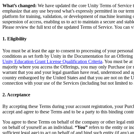
What’s changed:
We have updated the core Unity Terms of Service to
私たちのチームに連絡する
用語集
Unityエッセンシャルパスウェイ
マルチプラットフォーム
製造業
emphasize that any use beyond what’s expressly permitted in our terms,
ライブストリーム
技術用語のライブラリ
Unity は初めてですか？旅を始めましょう
Unity がサポートする 25 以上のプラットフォームを見る
運用の卓越性を達成する
platform for training, validation, or development of machine learning 
開発者、クリエイター、インサイダーに参加する
インサイト
suspension of access, enabling us to act to maintain a secure and stab
ハウツーガイド
LiveOps
Please review the full text of the updated Terms of Service. You can 
小売
Unity Awards
ケーススタディ
ローンチ後のインサイトとライブゲームオペレーション
実用的なヒントとベストプラクティス
店内体験をオンライン体験に変換する
世界中のUnityクリエイターを祝う
実際の成功事例
1. Eligibility
成長
教育
自動車
You must be at least the age to consent to processing of your personal
ベストプラクティスガイド
詳しく見る
学生向け
イノベーションと車内体験を促進する
conditions as set forth by Unity in the Documentation for an Offering o
専門家のヒントとコツ
発見され、モバイルユーザーを獲得する
キャリアをスタートさせる
すべての業界を見る
Unity Education Grant License Qualification Criteria
. You must be at
majority where you access the Offerings, you may only Purchase (or m
デモ
warrant that you and your legal guardian have read, understood and agr
アプリ内課金
教育者向け
country embargoed by the United States and that you are not on the U.
デモ、サンプル、ビルディングブロック
ストアとD2C全体でIAPを管理
教育を大幅に強化
connection with your use of the Services (including but not limited 
すべてのリソース
新機能
収益化
教育機関向けライセンス
2. Acceptance
プレイヤーを適切なゲームに接続する
Unityの力をあなたの機関に持ち込む
ブログ
Unity で宣伝
Unity で収益化
By accepting these Terms during your account registration, your Purcha
更新情報、情報、技術的ヒント
活用事例
認定教材
accept and agree to these Terms and to be a party to this binding cont
Unityのマスタリーを証明する
You agree to these Terms on behalf of the company or other legal entit
お知らせ
モバイルゲーム
on behalf of yourself as an individual.
“You”
refers to the entity or i
ニュース、ストーリー、プレスセンター
Unity でモバイル向けヒット作を制作して成長させる
sufficient legal age) to act on behalf of and bind such entity (if any) a