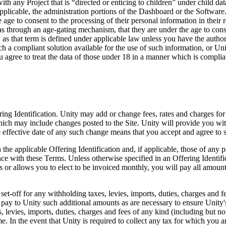
with any Project that is “directed or enticing to children” under child d
pplicable, the administration portions of the Dashboard or the Software
he age to consent to the processing of their personal information in their 
as through an age-gating mechanism, that they are under the age to consen
 as that term is defined under applicable law unless you have the author
h a compliant solution available for the use of such information, or Unit
u agree to treat the data of those under 18 in a manner which is complia
ering Identification. Unity may add or change fees, rates and charges fo
hich may include changes posted to the Site. Unity will provide you wit
he effective date of any such change means that you accept and agree to
the applicable Offering Identification and, if applicable, those of any
e with these Terms. Unless otherwise specified in an Offering Identifi
 or allows you to elect to be invoiced monthly, you will pay all amounts 
t-off for any withholding taxes, levies, imports, duties, charges and 
pay to Unity such additional amounts as are necessary to ensure Unity's
s, levies, imports, duties, charges and fees of any kind (including but no
. In the event that Unity is required to collect any tax for which you a