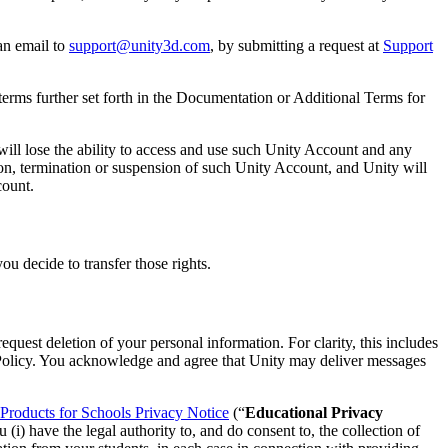
an email to
support@unity3d.com
, by submitting a request at
Support
terms further set forth in the Documentation or Additional Terms for
will lose the ability to access and use such Unity Account and any
on, termination or suspension of such Unity Account, and Unity will
count.
u decide to transfer those rights.
quest deletion of your personal information. For clarity, this includes
 Policy. You acknowledge and agree that Unity may deliver messages
Products for Schools Privacy Notice
(“
Educational Privacy
(i) have the legal authority to, and do consent to, the collection of