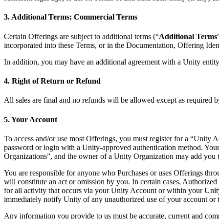
インディーゲーム
3. Additional Terms; Commercial Terms
少人数のチームで大規模なゲームを開発する
Certain Offerings are subject to additional terms (“
Additional Terms
incorporated into these Terms, or in the Documentation, Offering Identi
XR ゲーム
XR ゲームを複数プラットフォーム向けにローンチする
In addition, you may have an additional agreement with a Unity entity
マルチプレイヤーゲーム
4. Right of Return or Refund
マルチプレイヤーゲーム制作を簡素化
All sales are final and no refunds will be allowed except as required
5. Your Account
To access and/or use most Offerings, you must register for a “Unity A
password or login with a Unity-approved authentication method. Your 
Organizations”, and the owner of a Unity Organization may add you to
You are responsible for anyone who Purchases or uses Offerings throu
will constitute an act or omission by you. In certain cases, Authorize
for all activity that occurs via your Unity Account or within your Un
immediately notify Unity of any unauthorized use of your account or 
Any information you provide to us must be accurate, current and comp