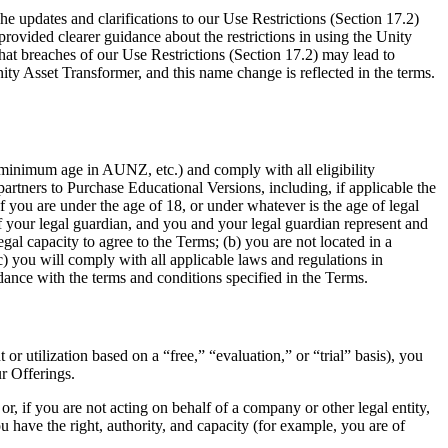
e updates and clarifications to our Use Restrictions (Section 17.2)
provided clearer guidance about the restrictions in using the Unity
that breaches of our Use Restrictions (Section 17.2) may lead to
ity Asset Transformer, and this name change is reflected in the terms.
o minimum age in AUNZ, etc.) and comply with all eligibility
partners to Purchase Educational Versions, including, if applicable the
f you are under the age of 18, or under whatever is the age of legal
 your legal guardian, and you and your legal guardian represent and
al capacity to agree to the Terms; (b) you are not located in a
) you will comply with all applicable laws and regulations in
ance with the terms and conditions specified in the Terms.
r utilization based on a “free,” “evaluation,” or “trial” basis), you
r Offerings.
r, if you are not acting on behalf of a company or other legal entity,
ou have the right, authority, and capacity (for example, you are of