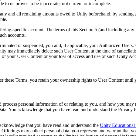
 to us proves to be inaccurate, not current or incomplete.
 any and all remaining amounts owed to Unity beforehand, by sending 
ble.
fering-specific account. The terms of this Section 5 (and including any 
such accounts.
erminated or suspended, you and, if applicable, your Authorized Users, 
ity may immediately delete such User Content at the time of cancellati
on of your User Content or your loss of access and use of such Unity Ac
 these Terms, you retain your ownership rights to User Content until yo
d process personal information of or relating to you, and how you may re
 Data. You acknowledge that you have read and understand the Privacy
u acknowledge that you have read and understand the
Unity Educational 
l Offerings may collect personal data, you represent and warrant that you 