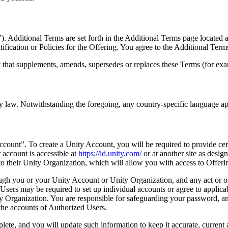
”). Additional Terms are set forth in the Additional Terms page located 
fication or Policies for the Offering. You agree to the Additional Terms
 that supplements, amends, supersedes or replaces these Terms (for exa
 by law. Notwithstanding the foregoing, any country-specific language 
ccount”. To create a Unity Account, you will be required to provide cer
account is accessible at
https://id.unity.com/
or at another site as desi
 their Unity Organization, which will allow you with access to Offeri
gh you or your Unity Account or Unity Organization, and any act or om
d Users may be required to set up individual accounts or agree to applic
ity Organization. You are responsible for safeguarding your password, a
the accounts of Authorized Users.
lete, and you will update such information to keep it accurate, curren