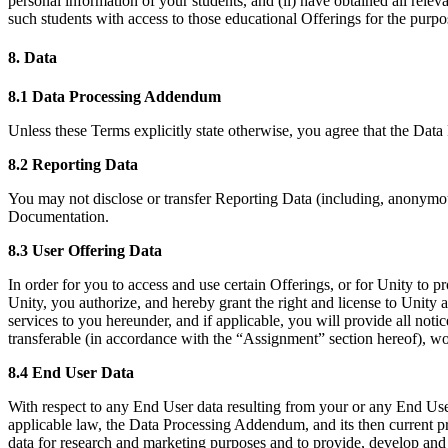
personal information of your students, and (ii) have obtained all relev
such students with access to those educational Offerings for the pur
8. Data
8.1 Data Processing Addendum
Unless these Terms explicitly state otherwise, you agree that the Dat
8.2 Reporting Data
You may not disclose or transfer Reporting Data (including, anonymous
Documentation.
8.3 User Offering Data
In order for you to access and use certain Offerings, or for Unity to
Unity, you authorize, and hereby grant the right and license to Unity
services to you hereunder, and if applicable, you will provide all noti
transferable (in accordance with the “Assignment” section hereof), wo
8.4 End User Data
With respect to any End User data resulting from your or any End User
applicable law, the Data Processing Addendum, and its then current p
data for research and marketing purposes and to provide, develop and 