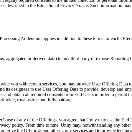
ant legally required consents to the limited collection of personal infor
poses described in the Educational Privacy Notice. Such information ma
a Processing Addendum applies in addition to these terms for each Offer
, aggregated or derived data) to any third party or expose Reporting Da
 provide you with certain services, you may provide User Offering Data
 and its designees to use User Offering Data to provide, develop and im
ces and obtain all required consents from End Users in order to permit t
rldwide, royalty-free and fully paid-up.
’s use of any of the Offerings, you agree that Unity may use the End Us
rivacy policy. From time to time, Unity may, notwithstanding any other 
improve the Offerings and other Unity services and to provide technical