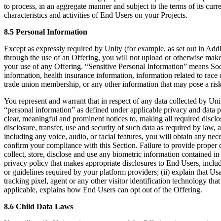
to process, in an aggregate manner and subject to the terms of its curre
characteristics and activities of End Users on your Projects.
8.5 Personal Information
Except as expressly required by Unity (for example, as set out in Add
through the use of an Offering, you will not upload or otherwise make
your use of any Offering. “Sensitive Personal Information” means Soc
information, health insurance information, information related to race or
trade union membership, or any other information that may pose a risk
You represent and warrant that in respect of any data collected by Uni
“personal information” as defined under applicable privacy and data p
clear, meaningful and prominent notices to, making all required disclo
disclosure, transfer, use and security of such data as required by la
including any voice, audio, or facial features, you will obtain any ne
confirm your compliance with this Section. Failure to provide proper 
collect, store, disclose and use any biometric information contained i
privacy policy that makes appropriate disclosures to End Users, includ
or guidelines required by your platform providers; (ii) explain that U
tracking pixel, agent or any other visitor identification technology tha
applicable, explains how End Users can opt out of the Offering.
8.6 Child Data Laws