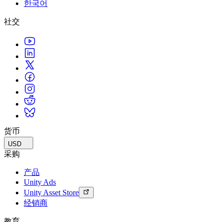
한국어
联系我们
术语表
Unity基础路径
多平台
制造业
与我们的团队联系
直播活动
社交
技术术语库
你是Unity 新手？开始您的旅程
探索 Unity 支持的超过 25 个平台
实现运营卓越
加入开发者、创作者和内部人员
洞察
使用指南
常态化运营
零售
Unity奖项
案例分析
可操作的技巧和最佳实践
游戏上线后的数据洞察与常态化运营
将店内体验转化为在线体验
庆祝全球的Unity创作者
真实成功案例
教育
Grow
汽车
最佳实践指南
用户获取
对于学生
提升创新能力和车内体验
专家提示和技巧
被发现并获取移动用户
开启您的职业生涯
查看所有行业
演示
应用内购
对于教育者
演示、示例和构建模块
货币
管理跨门店和D2C渠道的IAP（应用内购买）
增强您的教学
所有资源
USD
新增功能
商业化
教育资助许可证
采购
将玩家与合适的游戏连接
将Unity的力量带入您的机构
产品
博客
通过 Unity 投放广告
通过 Unity 实现变现
Unity Ads
更新、信息和技术提示
使用案例
认证
Unity Asset Store
证明您的Unity精通
经销商
新闻
移动游戏
新闻、故事和新闻中心
使用 Unity 打造移动端爆款游戏
教育