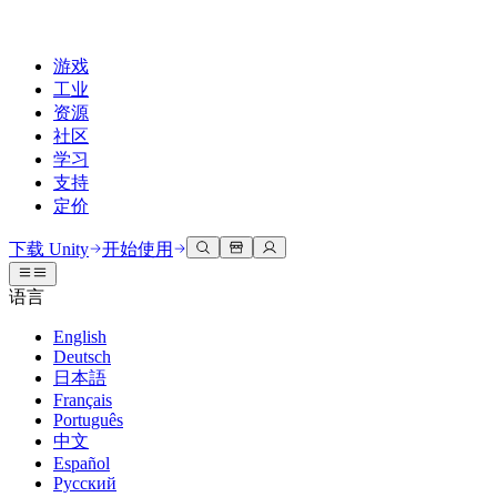
游戏
工业
资源
社区
学习
支持
定价
开发
使用案例
技术库
社区中心
适合每个级别
支持选项
下载 Unity
开始使用
Unity Learn
Unity 引擎
3D协作
文档
讨论
获取帮助
语言
免费掌握Unity技能
为任何平台构建2D和3D游戏
实时构建和审查3D项目
帮助您在Unity中取得成功
官方用户手册和API参考
讨论、解决问题和连接
English
专业培训
Deutsch
协作
沉浸式培训
成功计划
开发者工具
事件
日本語
通过Unity培训师提升您的团队
与团队协作并快速迭代
在沉浸式环境中培训
通过专家支持更快实现目标
发布版本和问题跟踪器
全球和本地活动
Français
Unity新手
下载 Unity
Português
社区故事
客户体验
常见问题解答
中文
路线图
准备开始
计划和定价
创建互动3D体验
常见问题解答
Español
Made with Unity
查看即将推出的功能
开始您的学习
部署
行业
Русский
展示Unity创作者