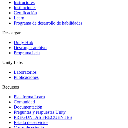
Instructores
Juegos XR
Instituciones
Lanza juegos XR en múltiples plataformas
Certificación
Learn
Programa de desarrollo de habilidades
Juegos multijugador
Simplifica el desarrollo de juegos multijugador
Descargar
Unity Hub
Descargar archivo
Programa beta
Unity Labs
Laboratorios
Publicaciones
Recursos
Plataforma Learn
Comunidad
Documentación
Preguntas y respuestas Unity
PREGUNTAS FRECUENTES
Estado de servicios
Casos de estudio