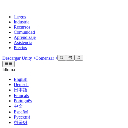
Juegos
Industria
Recursos
Comunidad
Aprendizaje
Asistencia
Precios
Desarrollar
Casos de uso
Biblioteca técnica
Centro de la comunidad
Para todos los niveles
Opciones de soporte
Descargar Unity
Comenzar
Motor de Unity
Colaboración 3D
Documentación
Discusiones
Unity Learn
Obtener ayuda
Idioma
Crea juegos 2D y 3D para cualquier plataforma
Construye y revisa proyectos 3D en tiempo real
Domina las habilidades de Unity de forma gratuita
Ayudándote a tener éxito con Unity
Manuales de usuario oficiales y referencias de API
Discute, resuelve problemas y conéctate
English
Colaboración
Capacitación envolvente
Capacitación profesional
Planes de éxito
Deutsch
Herramientas para desarrolladores
Eventos
Colabora e itera rápidamente con tu equipo
Capacitación en entornos envolventes
Mejora tu equipo con entrenadores de Unity
Alcanza tus metas más rápido con soporte experto
日本語
Versiones de lanzamiento y rastreador de problemas
Eventos globales y locales
Descargar Unity
¿No tienes experiencia con Unity?
Français
Historias de la comunidad
Experiencias del cliente
PREGUNTAS FRECUENTES
Português
Hoja de ruta
Planes y precios
Crea experiencias interactivas en 3D
Primeros pasos
Respuestas a preguntas comunes
中文
Revisar características próximas
Hecho con Unity
Implementar
Industrias
Pon en marcha tu aprendizaje
Español
Presentando a los creadores de Unity
Русский
Contáctanos
Glosario
한국어
Multiplataforma
Fabricación
Rutas esenciales de Unity
Conéctate con nuestro equipo
Biblioteca de términos técnicos
Transmisiones en vivo